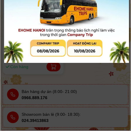
Gá gài GoPro cho Zhiyun
Smooth Q và Osmo Mobile
490.000
đ
600.000đ
Còn hàng
Bán hàng dự án (8:00- 21:00)
0966.889.176
Showroom bán lẻ (9:00- 18:30):
024.39413863