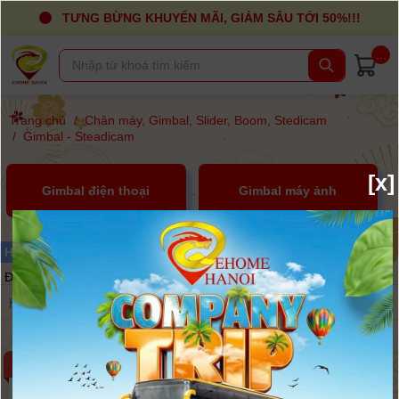
TƯNG BỪNG KHUYẾN MÃI, GIẢM SÂU TỚI 50%!!!
...
Trang chủ
/
Chân máy, Gimbal, Slider, Boom, Stedicam
/
Gimbal - Steadicam
[x]
Gimbal điện thoại
Gimbal máy ảnh
x
Hãng sản xuất :
gopro
Đã lọc được
{$product_count}
sản phẩm
Hãng
Giá
Sắp xếp
-18%