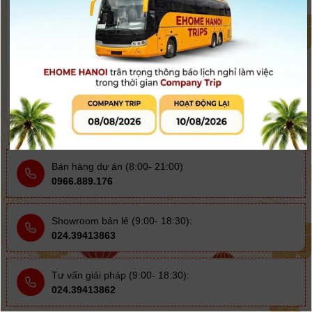
Sạc Kingma BM058-FW50 for
Sony FW50
280.000
đ
Còn hàng
Bán hàng dự án (8:00- 21:00)
0966.889.176
Showroom bán lẻ (9:00- 18:30):
024.39413863
Tư vấn giải pháp (9:00- 18:30):
024.39413862