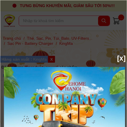
TƯNG BỪNG KHUYẾN MÃI, GIẢM SÂU TỚI 50%!!!
...
Trang chủ
/
Thẻ, Sạc, Pin, Túi, Balo, UV-Filters...
/
Sạc Pin - Battery Charger
/
KingMa
[x]
x
Hãng sản xuất :
KingMa
Đã lọc được
{$product_count}
sản phẩm
Hãng
Giá
Sắp xếp