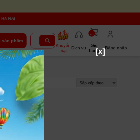
 Hà Nội
...
 sản phẩm
Khuyến
Giỏ
Dịch vụ
Đăng nhập
[x]
mại
hàng