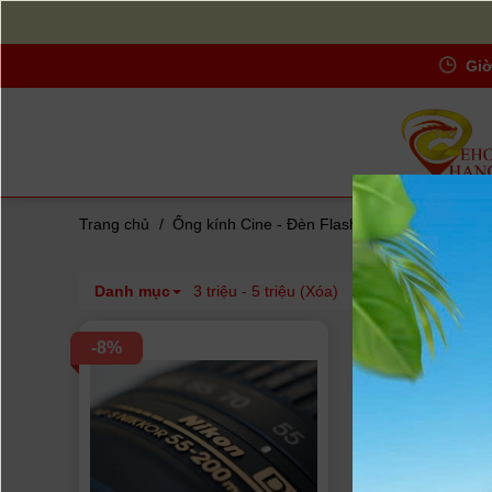
Giờ
Trang chủ
/
Ống kính Cine - Đèn Flash - Lens máy ảnh
Danh mục
3 triệu - 5 triệu (Xóa)
Thương hiệu
-8%