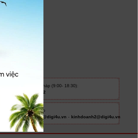
Tư vấn giải pháp (9:00- 18:30):
024.39413862
Email trực tiếp
kinhdoanh1@digi4u.vn
-
kinhdoanh2@digi4u.vn