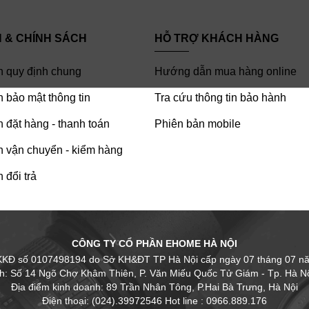
H & CHÍNH SÁCH
HỖ TRỢ KHÁCH HÀNG
h quy định chung
Hướng dẫn mua hàng online
 bảo mật thông tin
Tra cứu thông tin bảo hành
 đặt hàng - thanh toán
Phiên bản mobile
h vận chuyển - kiểm hàng
 đổi trả
CÔNG TY CỔ PHẦN EHOME HÀ NỘI
KKĐ số 0107498194 do Sở KH&ĐT TP Hà Nội cấp ngày 07 tháng 07 n
nh: Số 14 Ngõ Chợ Khâm Thiên, P. Văn Miếu Quốc Tử Giám - Tp. Hà Nộ
Địa điểm kinh doanh: 89 Trần Nhân Tông, P.Hai Bà Trưng, Hà Nội
Điện thoại: (024).39972546 Hot line : 0966.889.176