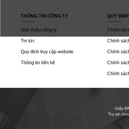
THÔNG TIN CÔNG TY
QUY ĐỊN
Giới thiệu công ty
Chính sác
Tin tức
Chính sách
Quy định truy cập website
Chính sách
Thông tin liên hệ
Chính sác
Chính sách
Giấy Đ
Trụ sở chí