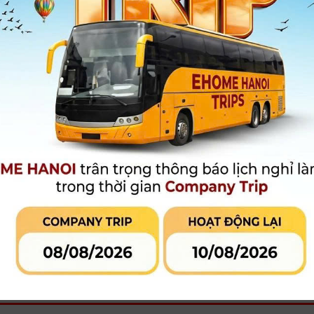
Showroom bán lẻ (9:00- 18:30):
024.39413863
Tư vấn kỹ thuật (8:00- 21:00):
024.39413862
/
0966.630.455