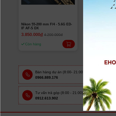
Nikon 55-200 mm F/4 - 5.6G ED-
IF AF-S DX
3.850.000
đ
4.200.000đ
Còn hàng
Bán hàng dự án (8:00- 21:00)
0966.889.176
Tư vấn trả góp (8:00 - 21:00):
0912.613.902