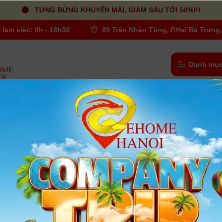
TƯNG BỪNG KHUYẾN MÃI, GIẢM SÂU TỚI 50%!!!
 làm việc: 9h - 18h30
89 Trần Nhân Tông, P.Hai Bà Trưng,
Danh mục