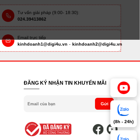
Tư vấn giải pháp (9:00- 18:30):
024.39413862
Email trực tiếp
kinhdoanh1@digi4u.vn
-
kinhdoanh2@digi4u.vn
ĐĂNG KÝ NHẬN TIN KHUYẾN MÃI
Gửi
(8h - 24h)