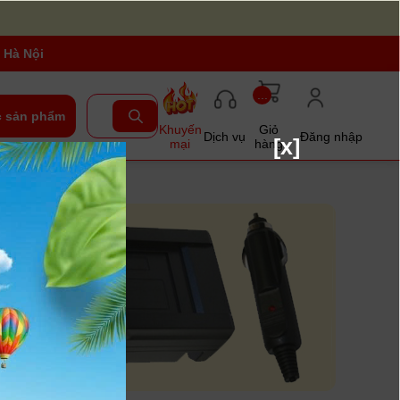
 Hà Nội
...
 sản phẩm
Khuyến
Giỏ
Dịch vụ
Đăng nhập
[x]
mại
hàng