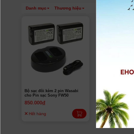
Danh mục
Thương hiệu
Bộ sạc đôi kèm 2 pin Wasabi
cho Pin sạc Sony FW50
850.000
đ
Hết hàng