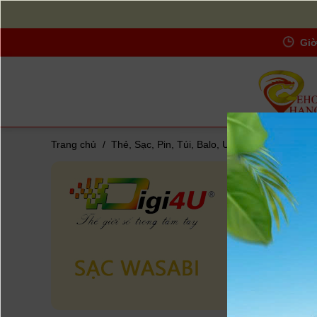
Giờ
Trang chủ
/
Thẻ, Sạc, Pin, Túi, Balo, UV-Filters...
/
Sạc Pi