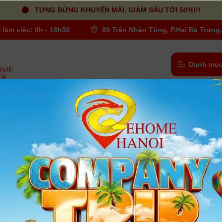
TƯNG BỪNG KHUYẾN MÃI, GIẢM SÂU TỚI 50%!!!
 làm việc: 9h - 18h30
89 Trần Nhân Tông, P.Hai Bà Trưng,
Danh mục
n - Battery Charger
/
Sạc Wasabi