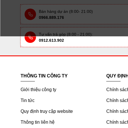
Bán hàng dự án (8:00- 21:00)
0966.889.176
Tư vấn trả góp (8:00 - 21:00):
0912.613.902
THÔNG TIN CÔNG TY
QUY ĐỊN
Giới thiệu công ty
Chính sác
Tin tức
Chính sách
Quy định truy cập website
Chính sách
Thông tin liên hệ
Chính sác