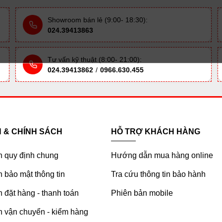
Showroom bán lẻ (9:00- 18:30):
024.39413863
Tư vấn kỹ thuật (8:00- 21:00):
024.39413862
/
0966.630.455
H & CHÍNH SÁCH
HỖ TRỢ KHÁCH HÀNG
h quy định chung
Hướng dẫn mua hàng online
 bảo mật thông tin
Tra cứu thông tin bảo hành
 đặt hàng - thanh toán
Phiên bản mobile
h vận chuyển - kiểm hàng