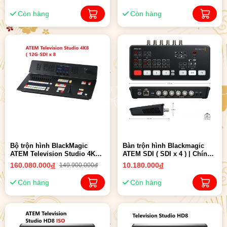
Còn hàng
Còn hàng
Bộ trộn hình BlackMagic
Bàn trộn hình Blackmagic
ATEM Television Studio 4K8 (
ATEM SDI ( SDI x 4 ) | Chính
12G-SDI x 8 ) | Chính Hãng
Hãng
160.080.000
đ
10.180.000
đ
149.900.000đ
Còn hàng
Còn hàng