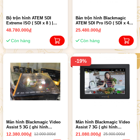
Bộ trộn hình ATEM SDI
Bàn trộn hình Blackmagic
Extreme ISO ( SDI x 8 ) |
ATEM SDI Pro ISO ( SDI x 4 )
Chính Hãng
| Chính hãng
48.780.000
đ
25.480.000
đ
Còn hàng
Còn hàng
-19%
Màn hình Blackmagic Video
Màn hình Blackmagic Video
Assist 5 3G ( ghi hình
Assist 7 3G ( ghi hình
1080p60 ) | Chính hãng
1080p60 ) | Chính hãng
12.380.000
đ
21.080.000
đ
12.000.000đ
25.900.000đ