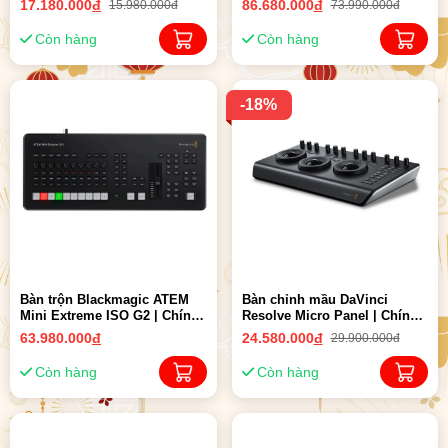
17.180.000
đ
86.680.000
đ
15.980.000đ
73.990.000đ
Còn hàng
Còn hàng
-18%
Bàn trộn Blackmagic ATEM
Bàn chỉnh mầu DaVinci
Mini Extreme ISO G2 | Chính
Resolve Micro Panel | Chính
Hãng
hãng
63.980.000
đ
24.580.000
đ
29.900.000đ
Còn hàng
Còn hàng