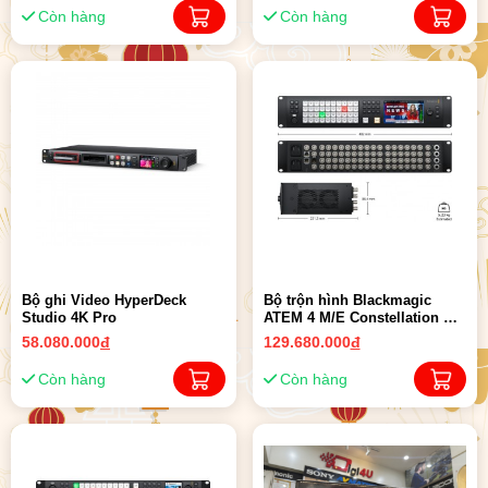
Còn hàng
Còn hàng
Bộ ghi Video HyperDeck
Bộ trộn hình Blackmagic
Studio 4K Pro
ATEM 4 M/E Constellation HD
| CHÍNH HÃNG
58.080.000
đ
129.680.000
đ
Còn hàng
Còn hàng