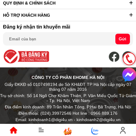
QUY ĐỊNH & CHÍNH SÁCH
HỖ TRỢ KHÁCH HÀNG
Đăng ký nhận tin khuyến mãi
Gửi
CÔNG TY CỔ PHẦN EHOME HÀ NỘI
Giấy ĐKKĐ số 0107498194 do Sở KH&ĐT TP Hà Nội cấp ngày 07
tháng 07 năm 2016
Trụ sở chính: Số 14 Ngõ Chợ Khâm Thiên, P. Văn Miếu Quốc Tử Giám
- Tp. Hà Nội, Việt Nam
Địa điểm kinh doanh: 89 Trần Nhân Tông, P.Hai Bà Trưng, Hà Nội
Điện thoại: (024).39972546 Hot line : 0966.889.176
Email: kinhdoanh1@digi4u.vn - kinhdoanh2@digi4u.vn