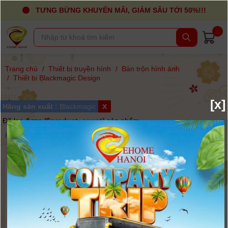
TƯNG BỪNG KHUYẾN MÃI, GIẢM SÂU TỚI 50%!!!
...
Trang chủ
/
Thiết bị truyền hình
/
Bàn trộn hình ảnh
/
Thiết bị Blackmagic Design
[x]
x
Hãng sản xuất :
Blackmagic
Đã lọc được
{$product_count}
sản phẩm
Hãng
Giá
Sắp xếp