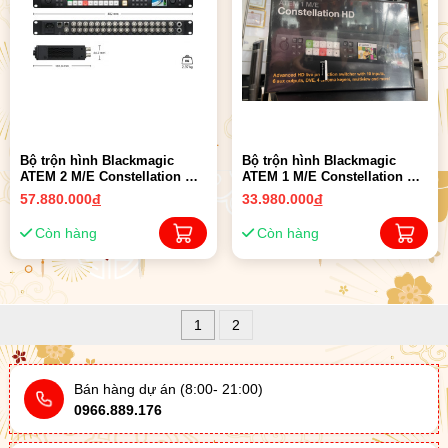
Bộ trộn hình Blackmagic
Bộ trộn hình Blackmagic
ATEM 2 M/E Constellation HD
ATEM 1 M/E Constellation HD
CHÍNH HÃNG
| CHÍNH HÃNG
57.880.000
đ
33.980.000
đ
Còn hàng
Còn hàng
1
2
Bán hàng dự án (8:00- 21:00)
0966.889.176