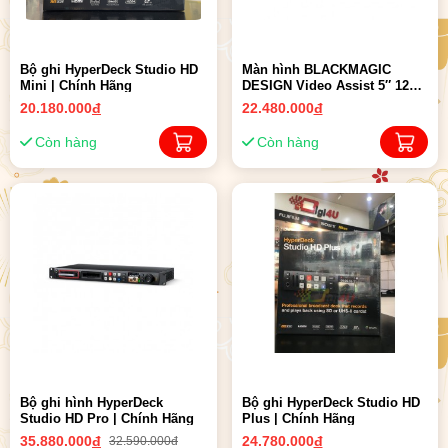
Bộ ghi HyperDeck Studio HD
Màn hình BLACKMAGIC
Mini | Chính Hãng
DESIGN Video Assist 5″ 12G-
SDI/HDMI HDR Recording
20.180.000
đ
22.480.000
đ
Monitor | Chính hãng
Còn hàng
Còn hàng
Bộ ghi hình HyperDeck
Bộ ghi HyperDeck Studio HD
Studio HD Pro | Chính Hãng
Plus | Chính Hãng
35.880.000
đ
24.780.000
đ
32.590.000đ