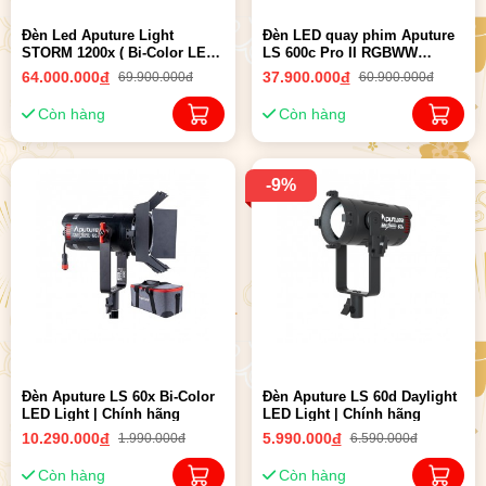
Đèn Led Aputure Light
Đèn LED quay phim Aputure
STORM 1200x ( Bi-Color LED
LS 600c Pro II RGBWW
Monolight ) - Chính hãng,
(V/Gold-Mount) | Chính Hãng
64.000.000
đ
37.900.000
đ
69.900.000đ
60.900.000đ
New 9-2024
Còn hàng
Còn hàng
-9%
Đèn Aputure LS 60x Bi-Color
Đèn Aputure LS 60d Daylight
LED Light | Chính hãng
LED Light | Chính hãng
10.290.000
đ
5.990.000
đ
1.990.000đ
6.590.000đ
Còn hàng
Còn hàng