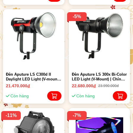
-5%
Đèn Aputure LS C300d II
Đèn Aputure LS 300x Bi-Color
Daylight LED Light (V-mount)
LED Light (V-Mount) | Chính
| Chính hãng
hãng
21.470.000
đ
22.680.000
đ
23.990.000đ
Còn hàng
Còn hàng
-11%
-7%