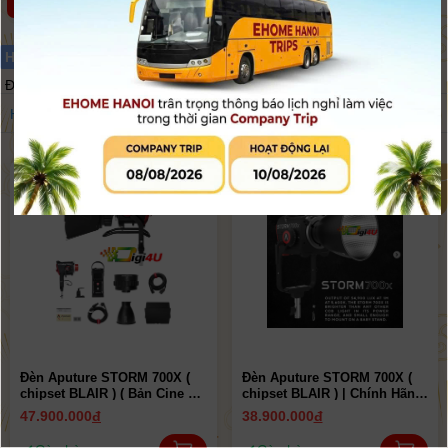
x
Hãng sản xuất :
Aputure
Đã lọc được
{$product_count}
sản phẩm
Hãng
Giá
Sắp xếp
Đèn Aputure STORM 700X (
Đèn Aputure STORM 700X (
chipset BLAIR ) ( Bản Cine Kit
chipset BLAIR ) | Chính Hãng
) | Chính Hãng ( New 2025 )
( New 2025 )
47.900.000
đ
38.900.000
đ