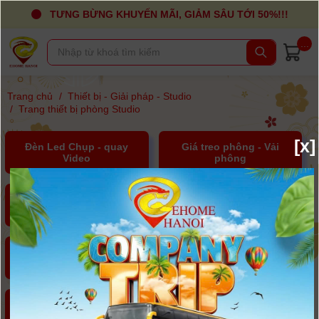
TƯNG BỪNG KHUYẾN MÃI, GIẢM SÂU TỚI 50%!!!
...
Trang chủ
/
Thiết bị - Giải pháp - Studio
/
Trang thiết bị phòng Studio
[x]
Đèn Led Chụp - quay
Giá treo phông - Vải
Video
phông
Hắt sáng, Soft box, tản
Dàn treo, Chân đèn, chân
sáng
mic
Stedicam - Slider - Ray
Máy Tạo Khói
trượt
Hộp chụp sản phẩm