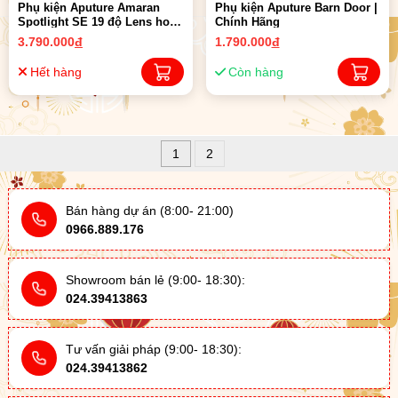
Phụ kiện Aputure Amaran
Phụ kiện Aputure Barn Door |
Spotlight SE 19 độ Lens hoặc
Chính Hãng
36 độ ( New 05/2023 ) | Chính
3.790.000
đ
1.790.000
đ
Hãng
Hết hàng
Còn hàng
1
2
Bán hàng dự án (8:00- 21:00)
0966.889.176
Showroom bán lẻ (9:00- 18:30):
024.39413863
Tư vấn giải pháp (9:00- 18:30):
024.39413862