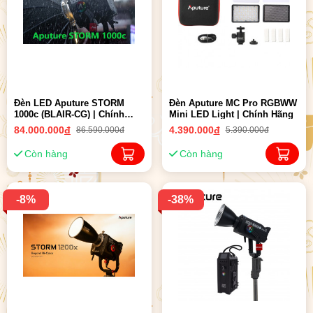
Đèn LED Aputure STORM
Đèn Aputure MC Pro RGBWW
1000c (BLAIR-CG) | Chính
Mini LED Light | Chính Hãng
Hãng ( New 2024 )
84.000.000
đ
4.390.000
đ
86.590.000đ
5.390.000đ
Còn hàng
Còn hàng
-8%
-38%