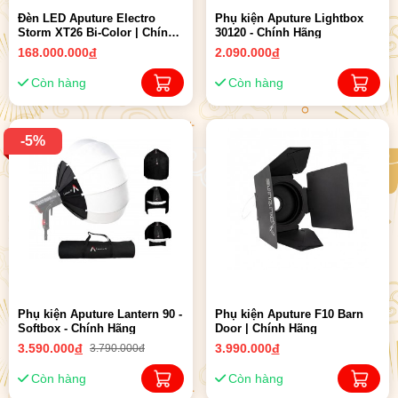
Đèn LED Aputure Electro
Phụ kiện Aputure Lightbox
Storm XT26 Bi-Color | Chính
30120 - Chính Hãng
Hãng ( New 10-2023 )
168.000.000
đ
2.090.000
đ
Còn hàng
Còn hàng
-5%
Phụ kiện Aputure Lantern 90 -
Phụ kiện Aputure F10 Barn
Softbox - Chính Hãng
Door | Chính Hãng
3.590.000
đ
3.990.000
đ
3.790.000đ
Còn hàng
Còn hàng