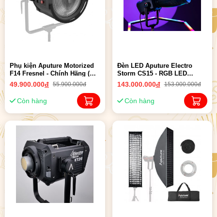
Phụ kiện Aputure Motorized
Đèn LED Aputure Electro
F14 Fresnel - Chính Hãng (
Storm CS15 - RGB LED
New 10-2023)
Monolight | Chính Hãng ( New
49.900.000
đ
143.000.000
đ
55.900.000đ
153.000.000đ
10-2023 )
Còn hàng
Còn hàng