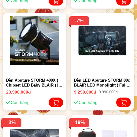
Còn hàng
Còn hàng
-7%
Đèn Aputure STORM 400X (
Đèn LED Aputure STORM 80c
Chipset LED Baby BLAIR ) |
BLAIR LED Monolight ( Full
Chính Hãng ( New 2025 )
VAT )| Chính Hãng ( New 2024
23.900.000
đ
9.290.000
đ
9.990.000đ
)
Còn hàng
Còn hàng
-3%
-19%