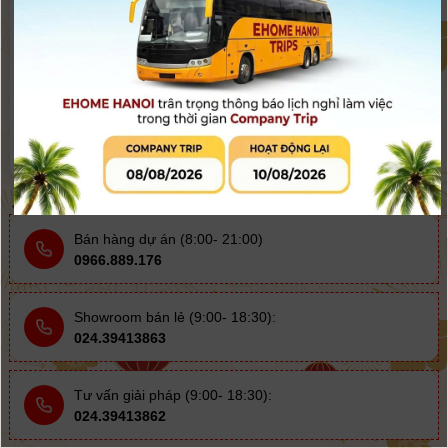
Bao máy EOS K350
350.000
đ
Còn hàng
Bán hàng dự án (8:00- 21:00)
0966.889.176
Showroom bán lẻ (9:00- 18:30):
024.39413863
Tư vấn giải pháp (9:00- 18:30):
024.39413862