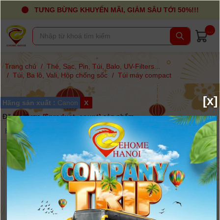
TƯNG BỪNG KHUYẾN MÃI, GIẢM SÂU TỚI 50%!!!
...
Trang chủ
/
Thẻ, Sạc, Pin, Túi, Balo, UV-Filters...
/
Túi, Ba lô, Vali, Hộp chống sốc
/
Túi máy compact
[x]
x
Hãng sản xuất :
Canon
Đã lọc được
{$product_count}
sản phẩm
Hãng
Giá
Sắp xếp