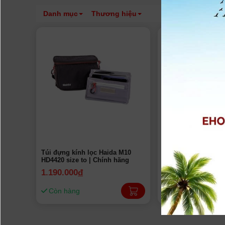
Danh mục
Thương hiệu
Túi đựng kính lọc Haida M10
Túi đựng kính lọc 
HD4420 size to | Chính hãng
filter pouch HD4255
1.190.000
đ
840.000
đ
Còn hàng
Còn hàng