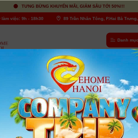
TƯNG BỪNG KHUYẾN MÃI, GIẢM SÂU TỚI 50%!!!
 làm việc: 9h - 18h30
89 Trần Nhân Tông, P.Hai Bà Trưng,
Danh mục
a lô, Vali, Hộp chống sốc
/
Túi máy compact