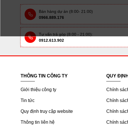
Bán hàng dự án (8:00- 21:00)
0966.889.176
Tư vấn trả góp (8:00 - 21:00):
0912.613.902
THÔNG TIN CÔNG TY
QUY ĐỊN
Giới thiệu công ty
Chính sác
Tin tức
Chính sách
Quy định truy cập website
Chính sách
Thông tin liên hệ
Chính sác