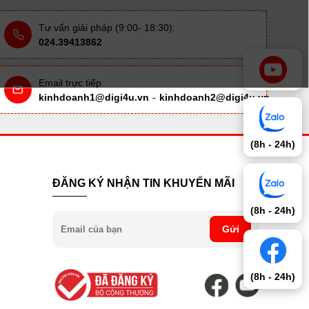
Tư vấn giải pháp (9:00- 18:30):
024.39413862
Email trực tiếp
kinhdoanh1@digi4u.vn
-
kinhdoanh2@digi4u.vn
(8h - 24h)
ĐĂNG KÝ NHẬN TIN KHUYẾN MÃI
(8h - 24h)
Gửi
(8h - 24h)