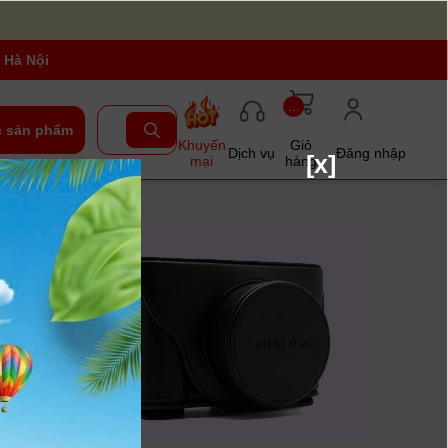
 Hà Nội
...
 sản phẩm
Khuyến
Giỏ
Dịch vụ
Đăng nhập
[x]
mại
hàng