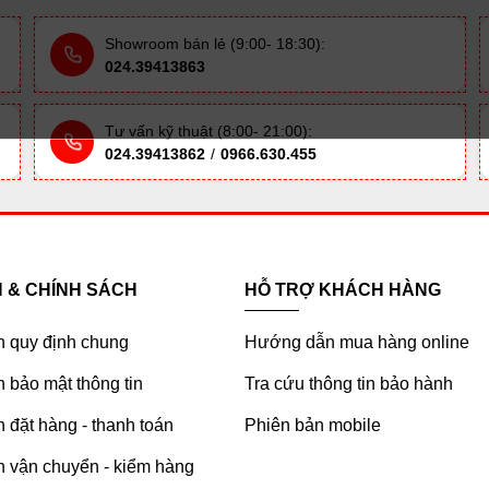
Showroom bán lẻ (9:00- 18:30):
024.39413863
Tư vấn kỹ thuật (8:00- 21:00):
024.39413862
/
0966.630.455
H & CHÍNH SÁCH
HỖ TRỢ KHÁCH HÀNG
h quy định chung
Hướng dẫn mua hàng online
 bảo mật thông tin
Tra cứu thông tin bảo hành
 đặt hàng - thanh toán
Phiên bản mobile
h vận chuyển - kiểm hàng