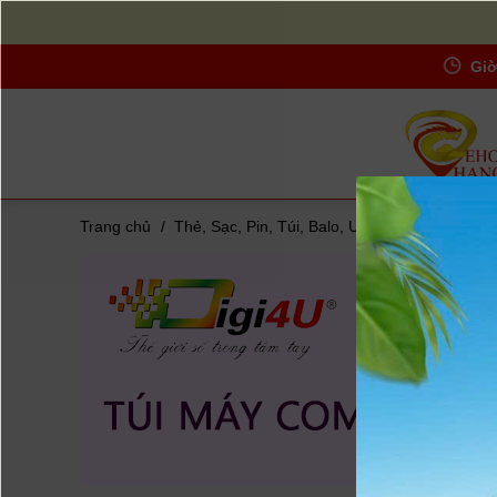
Giờ
Trang chủ
/
Thẻ, Sạc, Pin, Túi, Balo, UV-Filters...
/
Túi, B