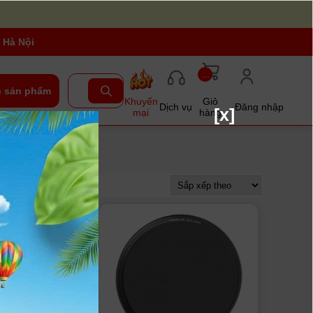
 Hà Nội
...
 sản phẩm
Khuyến
Giỏ
Dịch vụ
Đăng nhập
[x]
mại
hàng