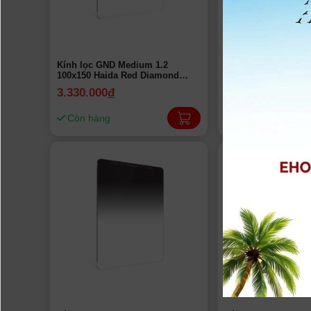
Kính lọc GND Medium 1.2
Kính lọc GND Medi
100x150 Haida Red Diamond
100x150mm Haida 
HD4283 (4-Stop) | Chính Hãng
HD4282 (3 stops) | 
3.330.000
đ
3.330.000
đ
Còn hàng
Còn hàng