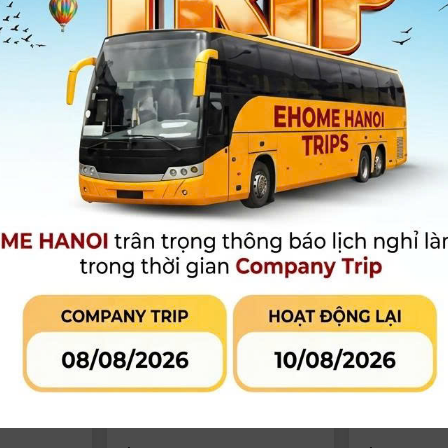
um 0.9
Kính lọc Haida ND 64x Magnetic
Kính lọc hồng
Red Diamond
HD4664-67
Nanopro HD45
Chính Hãng
2.090.000
đ
2.490.000
đ
Còn hàng
Còn hàng