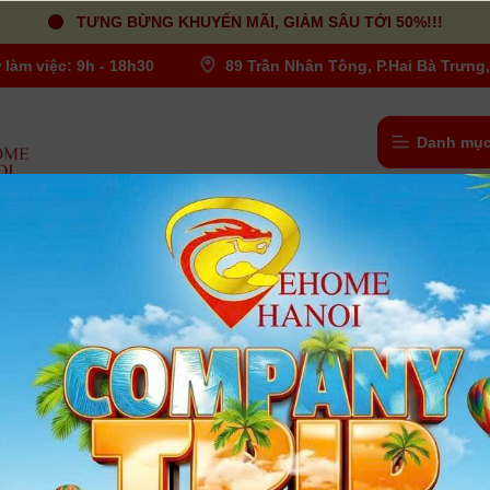
TƯNG BỪNG KHUYẾN MÃI, GIẢM SÂU TỚI 50%!!!
 làm việc: 9h - 18h30
89 Trần Nhân Tông, P.Hai Bà Trưng,
Danh mục
ọc UV ( UV Filters )
/
UV - Filter Haida