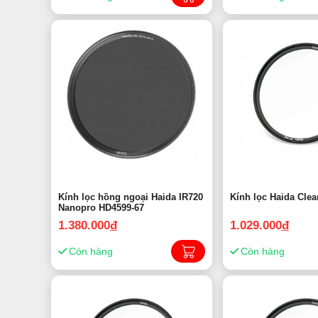
Kính lọc hồng ngoại Haida IR720
Kính lọc Haida Clea
Nanopro HD4599-67
1.380.000
đ
1.029.000
đ
Còn hàng
Còn hàng