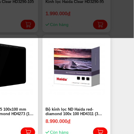
a Clear HD3290-105
Kính lọc Haida Clear HD3290-95
1.990.000
đ
Còn hàng
.5 100x100 mm
Bộ kính lọc ND Haida red-
amond HD4273 (15
diamond 100x 100 HD4311 (3
 Hãng
filter Nd1.8, ND3.0, ND4.5) |
8.990.000
đ
Chính Hãng
Còn hàng