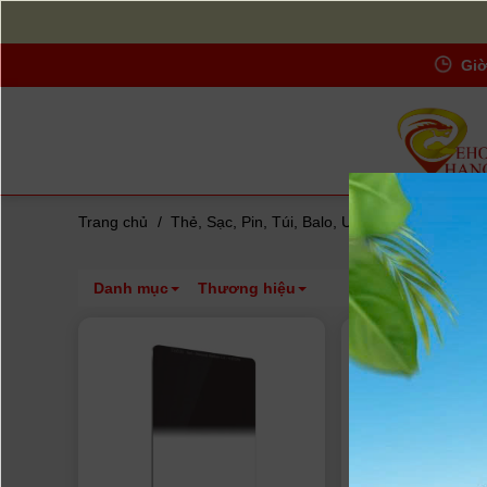
Giờ
Trang chủ
/
Thẻ, Sạc, Pin, Túi, Balo, UV-Filters...
/
Kính l
Danh mục
Thương hiệu