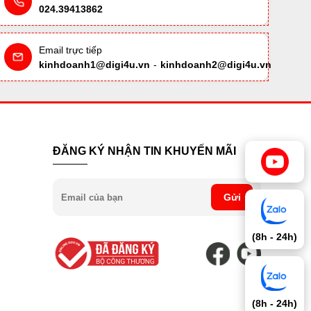
024.39413862
Email trực tiếp
kinhdoanh1@digi4u.vn
-
kinhdoanh2@digi4u.vn
ĐĂNG KÝ NHẬN TIN KHUYẾN MÃI
Gửi
(8h - 24h)
(8h - 24h)