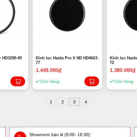
r HD3290-49
Kính lọc Haida Pro II ND HD4663-
Kính lọc Haid
77
72
1.449.000
đ
1.380.000
đ
Còn hàng
Còn hàng
1
2
3
4
Showroom bán lẻ (9:00- 18:30):