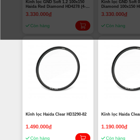
Kính lọc GND Soft 1.2 100x150
Kính lọc GND Soft 0
Haida Red Diamond HD4278 (4-
Diamond 100x150 H
Stop) | Chính Hãng
stops) | Chính Hãng
3.330.000
đ
3.330.000
đ
Còn hàng
Còn hàng
Kính lọc Haida Clear HD3290-82
Kính lọc Haida Clea
1.490.000
đ
1.190.000
đ
Còn hàng
Còn hàng