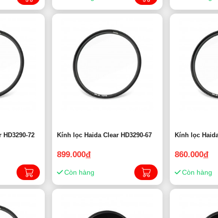
r HD3290-72
Kính lọc Haida Clear HD3290-67
Kính lọc Haid
899.000
đ
860.000
đ
Còn hàng
Còn hàng