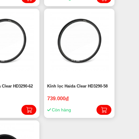
a Clear HD3290-62
Kính lọc Haida Clear HD3290-58
739.000
đ
Còn hàng