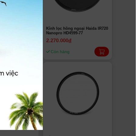
 ngoại Haida IR720
Kính lọc hồng ngoại Haida IR720
99-82
Nanopro HD4599-77
2.270.000
đ
Còn hàng