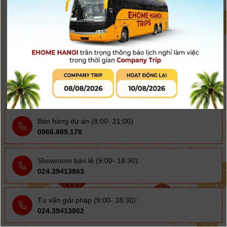
Sirui MC UV K&F 62mm
Sirui MC UV K&F 58mm
(KF01.027)
(KF01.026)
300.000
đ
290.000
đ
330.000đ
310.000đ
Còn hàng
Còn hàng
Bán hàng dự án (8:00- 21:00)
0966.889.176
Showroom bán lẻ (9:00- 18:30):
024.39413863
Tư vấn giải pháp (9:00- 18:30):
024.39413862