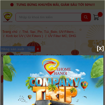
TƯNG BỪNG KHUYẾN MÃI, GIẢM SÂU TỚI 50%!!!
...
Trang chủ
/
Thẻ, Sạc, Pin, Túi, Balo, UV-Filters...
/
Kính lọc UV ( UV Filters )
/
UV Filter MC, DHG
[x]
x
Hãng sản xuất :
Sirui
Đã lọc được
{$product_count}
sản phẩm
Hãng
Giá
Sắp xếp
-9%
-6%