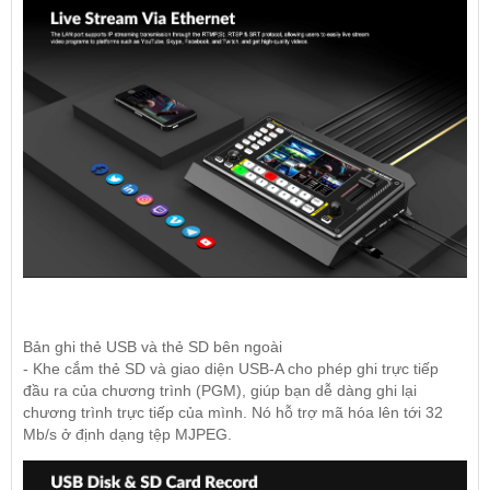
Bản ghi thẻ USB và thẻ SD bên ngoài
- Khe cắm thẻ SD và giao diện USB-A cho phép ghi trực tiếp
đầu ra của chương trình (PGM), giúp bạn dễ dàng ghi lại
chương trình trực tiếp của mình. Nó hỗ trợ mã hóa lên tới 32
Mb/s ở định dạng tệp MJPEG.