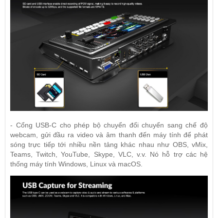
- Cổng USB-C cho phép bộ chuyển đổi chuyển sang chế độ
webcam, gửi đầu ra video và âm thanh đến máy tính để phát
sóng trực tiếp tới nhiều nền tảng khác nhau như OBS, vMix,
Teams, Twitch, YouTube, Skype, VLC, v.v. Nó hỗ trợ các hệ
thống máy tính Windows, Linux và macOS.