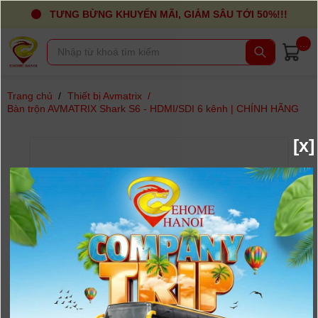
TƯNG BỪNG KHUYẾN MÃI, GIẢM SÂU TỚI 50%!!!
...
Trang chủ
/
Thiết bị Avmatrix
/
Bàn trộn AVMATRIX Shark S6 - HDMI/SDI 6 kênh | CHÍNH HÃNG
[x]