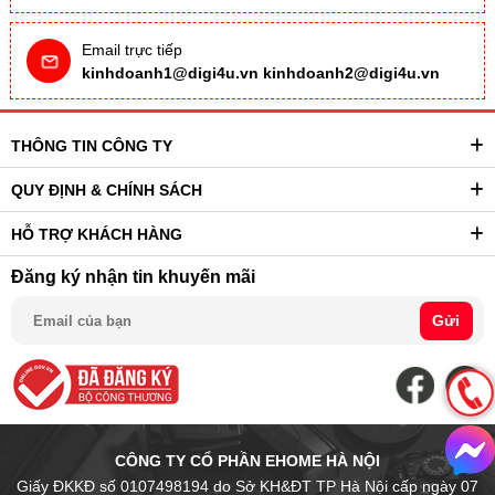
Email trực tiếp
kinhdoanh1@digi4u.vn
kinhdoanh2@digi4u.vn
THÔNG TIN CÔNG TY
QUY ĐỊNH & CHÍNH SÁCH
HỖ TRỢ KHÁCH HÀNG
Đăng ký nhận tin khuyến mãi
Gửi
CÔNG TY CỔ PHẦN EHOME HÀ NỘI
Giấy ĐKKĐ số 0107498194 do Sở KH&ĐT TP Hà Nội cấp ngày 07