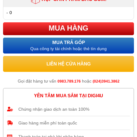
-
0
MUA HÀNG
MUA TRẢ GÓP
Qua công ty tài chính hoặc thẻ tín dụng
LIÊN HỆ CỬA HÀNG
Gọi đặt hàng tư vấn
hoặc
0983.789.176
(024)3941.3862
YÊN TÂM MUA SẮM TẠI DIGI4U
Chứng nhận giao dịch an toàn 100%
Giao hàng miễn phí toàn quốc
Thanh toán tại nhà khi nhận hàng