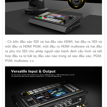
- Có bốn đầu vào SDI và hai đầu vào HDMI, hai đầu ra SDI và
một đầu ra HDMI PGM, một đầu ra HDMI multiview và hai đầu
ra phụ trợ SDI cho phép người vận hành định cấu hình và kết
hợp đầu ra từ bất kỳ đầu vào nào trong số sáu đầu vào, PGM,
PVW, multiview, v.v. .