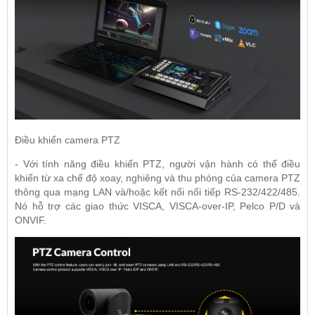
Điều khiển camera PTZ
- Với tính năng điều khiển PTZ, người vận hành có thể điều
khiển từ xa chế độ xoay, nghiêng và thu phóng của camera PTZ
thông qua mạng LAN và/hoặc kết nối nối tiếp RS-232/422/485.
Nó hỗ trợ các giao thức VISCA, VISCA-over-IP, Pelco P/D và
ONVIF.