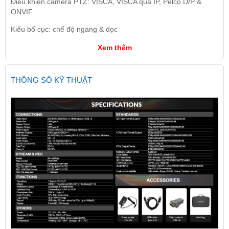
Điều khiển camera PTZ: VISCA, VISCA qua IP, Pelco D/P &
ONVIF
Kiểu bố cục: chế độ ngang & dọc
Xem thêm
THÔNG SỐ KỸ THUẬT