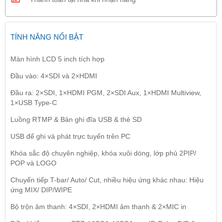
TÍNH NĂNG NỔI BẬT
Màn hình LCD 5 inch tích hợp
Đầu vào: 4×SDI và 2×HDMI
Đầu ra: 2×SDI, 1×HDMI PGM, 2×SDI Aux, 1×HDMI Multiview,
1×USB Type-C
Luồng RTMP & Bản ghi đĩa USB & thẻ SD
USB để ghi và phát trực tuyến trên PC
Khóa sắc độ chuyên nghiệp, khóa xuôi dòng, lớp phủ 2PIP/
POP và LOGO
Chuyển tiếp T-bar/ Auto/ Cut, nhiều hiệu ứng khác nhau: Hiệu
ứng MIX/ DIP/WIPE
Bộ trộn âm thanh: 4×SDI, 2×HDMI âm thanh & 2×MIC in