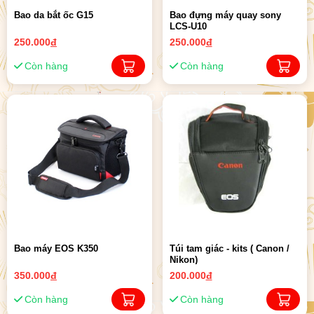
Bao da bắt ốc G15
Bao đựng máy quay sony
LCS-U10
250.000
đ
250.000
đ
Còn hàng
Còn hàng
Bao máy EOS K350
Túi tam giác - kits ( Canon /
Nikon)
350.000
đ
200.000
đ
Còn hàng
Còn hàng