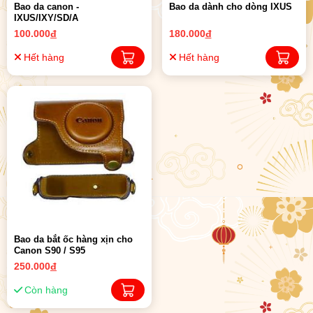
Bao da canon -
Bao da dành cho dòng IXUS
IXUS/IXY/SD/A
100.000
đ
180.000
đ
Hết hàng
Hết hàng
Bao da bắt ốc hàng xịn cho
Canon S90 / S95
250.000
đ
Còn hàng