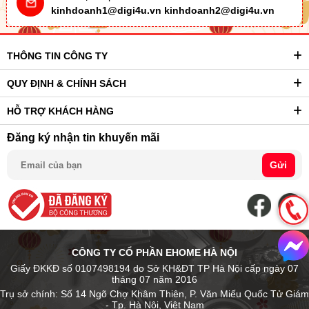
kinhdoanh1@digi4u.vn
kinhdoanh2@digi4u.vn
THÔNG TIN CÔNG TY
QUY ĐỊNH & CHÍNH SÁCH
HỖ TRỢ KHÁCH HÀNG
Đăng ký nhận tin khuyến mãi
Gửi
CÔNG TY CỔ PHẦN EHOME HÀ NỘI
Giấy ĐKKĐ số 0107498194 do Sở KH&ĐT TP Hà Nội cấp ngày 07
tháng 07 năm 2016
Trụ sở chính: Số 14 Ngõ Chợ Khâm Thiên, P. Văn Miếu Quốc Tử Giám
- Tp. Hà Nội, Việt Nam