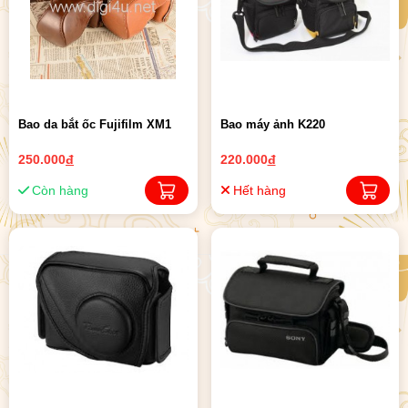
Bao da bắt ốc Fujifilm XM1
Bao máy ảnh K220
250.000
đ
220.000
đ
Còn hàng
Hết hàng