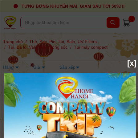
TƯNG BỪNG KHUYẾN MÃI, GIẢM SÂU TỚI 50%!!!
...
Trang chủ
/
Thẻ, Sạc, Pin, Túi, Balo, UV-Filters...
/
Túi, Ba lô, Vali, Hộp chống sốc
/
Túi máy compact
[x]
Hãng
Giá
Sắp xếp