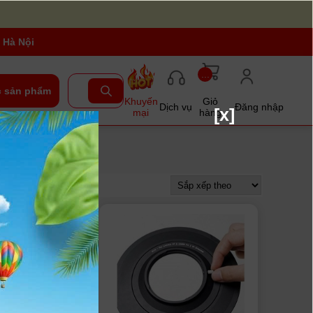
 Hà Nội
...
 sản phẩm
Khuyến
Giỏ
Dịch vụ
Đăng nhập
[x]
mại
hàng