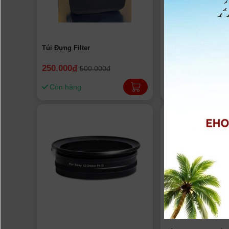
Túi Đựng Filter
Kính lọc Haida M15
Nd3.0 (1000X) Nano 
HD4362 | Chính hãn
250.000
đ
4.800.000
đ
500.000đ
Còn hàng
Còn hàng