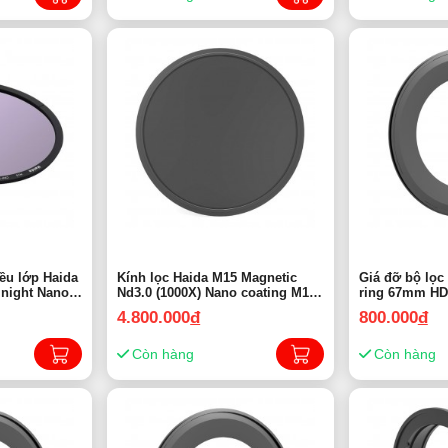
ều lớp Haida
Kính lọc Haida M15 Magnetic
Giá đỡ bộ lọc
 night Nano
Nd3.0 (1000X) Nano coating M15
ring 67mm HD
hính hãng
Magnetic HD4362 | Chính hãng
4.800.000
đ
800.000
đ
Còn hàng
Còn hàng