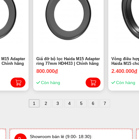
a M15 Adapter
Giá đỡ bộ lọc Haida M15 Adapter
Vòng điều hợp
| Chính hãng
ring 77mm HD4433 | Chính hãng
Haida M15 ch
FE 12-24mm f 
800.000
đ
2.400.000
đ
Chính hãng
Còn hàng
Còn hàng
1
2
3
4
5
6
7
Showroom bán lẻ (9:00- 18:30):