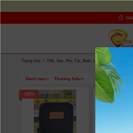
Giờ
Trang chủ
/
Thẻ, Sạc, Pin, Túi, Balo, UV-Filters...
/
Kính l
Danh mục
Thương hiệu
-50%