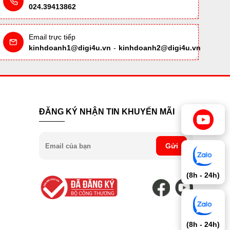
024.39413862
Email trực tiếp
kinhdoanh1@digi4u.vn
-
kinhdoanh2@digi4u.vn
ĐĂNG KÝ NHẬN TIN KHUYẾN MÃI
Gửi
(8h - 24h)
(8h - 24h)