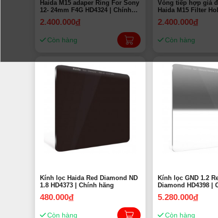
Haida M15 adaper Ring For Sony
Vòng tiếp hợp giá đ
12- 24mm F4G HD4324 | Chính
Haida M15 Filter Ho
hãng
Ring For Olympus M
2.400.000
đ
2.400.000
đ
14mm PRO Lens HD4
hãng
Còn hàng
Còn hàng
Kính lọc Haida Red Diamond ND
Kính lọc GND 1.2 R
1.8 HD4373 | Chính hãng
Diamond HD4398 | 
480.000
đ
5.280.000
đ
Còn hàng
Còn hàng