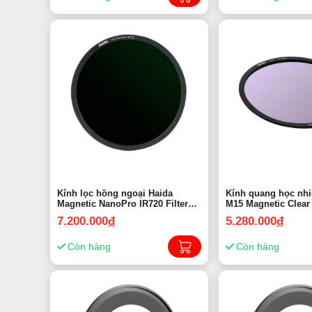
Kính lọc hồng ngoại Haida
Kính quang học nhi
Magnetic NanoPro IR720 Filter
M15 Magnetic Clear
HD4605 | Chính hãng
coating HD4366 | C
7.200.000
đ
5.280.000
đ
Còn hàng
Còn hàng