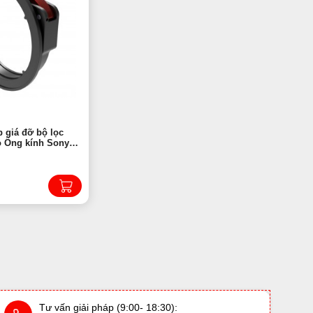
 giá đỡ bộ lọc
o Ống kính Sony
/ 2.8 GM HD4645 |
Tư vấn giải pháp (9:00- 18:30):