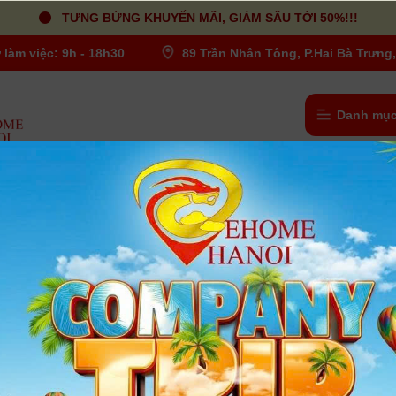
TƯNG BỪNG KHUYẾN MÃI, GIẢM SÂU TỚI 50%!!!
 làm việc: 9h - 18h30
89 Trần Nhân Tông, P.Hai Bà Trưng,
Danh mục
ọc UV ( UV Filters )