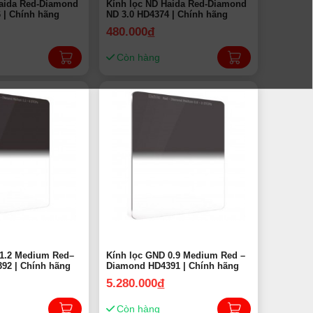
Haida Red-Diamond
Kính lọc ND Haida Red-Diamond
 | Chính hãng
ND 3.0 HD4374 | Chính hãng
480.000
đ
Còn hàng
 1.2 Medium Red–
Kính lọc GND 0.9 Medium Red –
92 | Chính hãng
Diamond HD4391 | Chính hãng
5.280.000
đ
Còn hàng