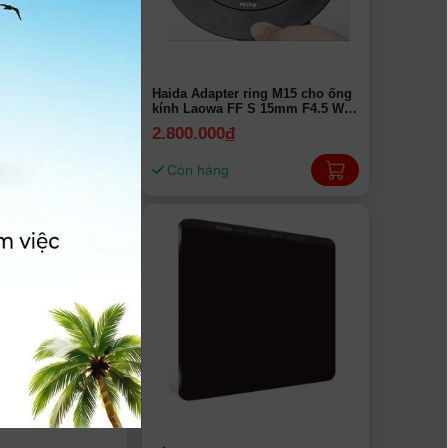
Haida magnetic
Haida Adapter ring M15 cho ống
o Holder M15
kính Laowa FF S 15mm F4.5 W-
h hãng
Dreamer HD4623 | Chính hãng
2.800.000
đ
Còn hàng