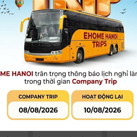
 Magnetic
Kính lọc Haida M15 Magnetic Nd
Kính lọc CPL 
coating
1.8 (64X) Nano coating HD4361 |
nano dùng ch
g
Chính hãng
HD4365 | Chín
4.800.000
đ
5.280.000
đ
Còn hàng
Còn hàng