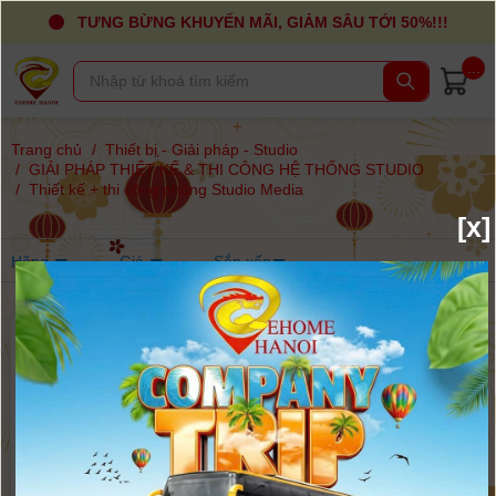
TƯNG BỪNG KHUYẾN MÃI, GIẢM SÂU TỚI 50%!!!
...
Trang chủ
/
Thiết bị - Giải pháp - Studio
/
GIẢI PHÁP THIẾT KẾ & THI CÔNG HỆ THỐNG STUDIO
/
Thiết kế + thi công phòng Studio Media
[x]
Hãng
Giá
Sắp xếp