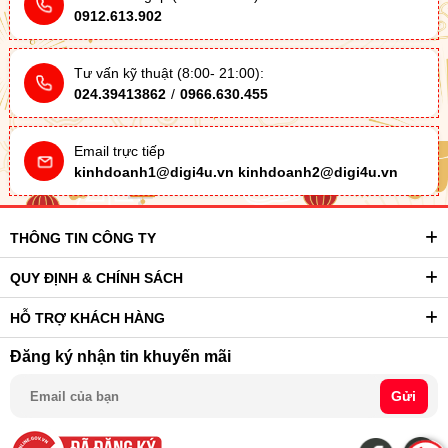
0912.613.902
Tư vấn kỹ thuật (8:00- 21:00):
024.39413862
/
0966.630.455
Email trực tiếp
kinhdoanh1@digi4u.vn
kinhdoanh2@digi4u.vn
THÔNG TIN CÔNG TY
QUY ĐỊNH & CHÍNH SÁCH
HỖ TRỢ KHÁCH HÀNG
Đăng ký nhận tin khuyến mãi
Gửi