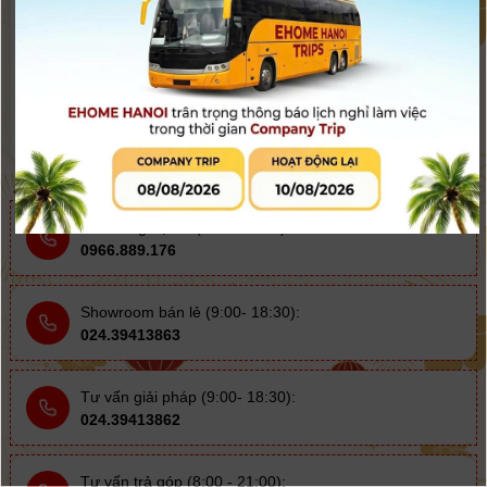
Dự án lắp đặt phòng studio
Liên hệ
Còn hàng
Bán hàng dự án (8:00- 21:00)
0966.889.176
Showroom bán lẻ (9:00- 18:30):
024.39413863
Tư vấn giải pháp (9:00- 18:30):
024.39413862
Tư vấn trả góp (8:00 - 21:00):