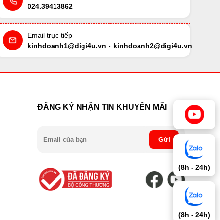
024.39413862
Email trực tiếp
kinhdoanh1@digi4u.vn
-
kinhdoanh2@digi4u.vn
ĐĂNG KÝ NHẬN TIN KHUYẾN MÃI
Gửi
(8h - 24h)
(8h - 24h)