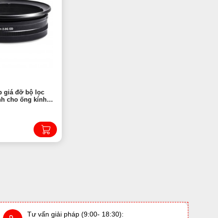
 giá đỡ bộ lọc
h cho ống kính
m 2.8G ED HD4321
Tư vấn giải pháp (9:00- 18:30):