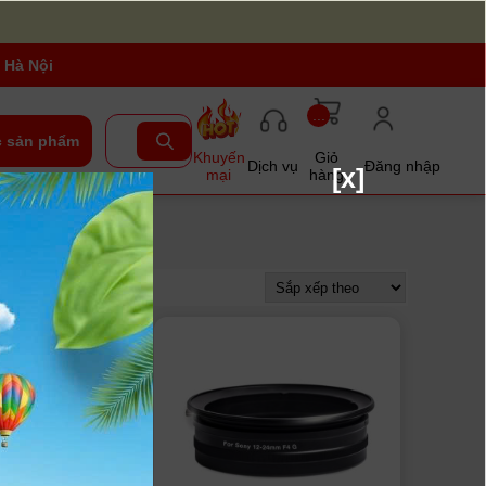
 Hà Nội
...
 sản phẩm
Khuyến
Giỏ
Dịch vụ
Đăng nhập
[x]
mại
hàng