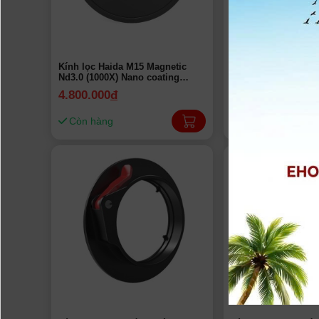
Kính lọc Haida M15 Magnetic
Kính lọc Haida M15
Nd3.0 (1000X) Nano coating
1.8 (64X) Nano coat
HD4362 | Chính hãng
Chính hãng
4.800.000
đ
4.800.000
đ
Còn hàng
Còn hàng