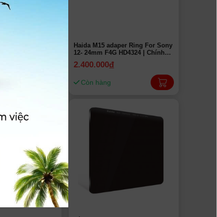
 ring M15 cho ống
Haida M15 adaper Ring For Sony
F S 15mm F4.5 W-
12- 24mm F4G HD4324 | Chính
23 | Chính hãng
hãng
2.400.000
đ
Còn hàng