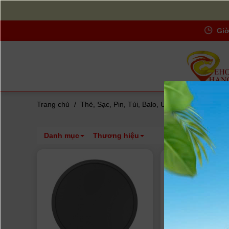
Giờ
Trang chủ
/
Thẻ, Sạc, Pin, Túi, Balo, UV-Filters...
/
Kính l
Danh mục
Thương hiệu