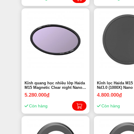
Kính quang học nhiều lớp Haida
Kính lọc Haida M15
M15 Magnetic Clear night Nano
Nd3.0 (1000X) Nano
coating HD4366 | Chính hãng
Magnetic HD4362 | 
5.280.000
đ
4.800.000
đ
Còn hàng
Còn hàng