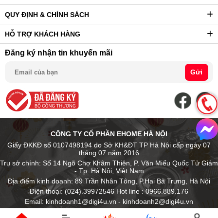
QUY ĐỊNH & CHÍNH SÁCH
HỖ TRỢ KHÁCH HÀNG
Đăng ký nhận tin khuyến mãi
Gửi
CÔNG TY CỔ PHẦN EHOME HÀ NỘI
Giấy ĐKKĐ số 0107498194 do Sở KH&ĐT TP Hà Nội cấp ngày 07
tháng 07 năm 2016
Trụ sở chính: Số 14 Ngõ Chợ Khâm Thiên, P. Văn Miếu Quốc Tử Giám
- Tp. Hà Nội, Việt Nam
Địa điểm kinh doanh: 89 Trần Nhân Tông, P.Hai Bà Trưng, Hà Nội
Điện thoại: (024).39972546 Hot line : 0966.889.176
Email: kinhdoanh1@digi4u.vn - kinhdoanh2@digi4u.vn