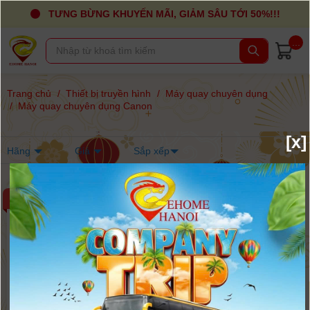
TƯNG BỪNG KHUYẾN MÃI, GIẢM SÂU TỚI 50%!!!
...
Trang chủ
/
Thiết bị truyền hình
/
Máy quay chuyên dụng
/
Máy quay chuyên dụng Canon
[x]
Hãng
Giá
Sắp xếp
-6%