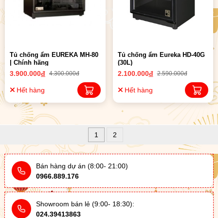
Tủ chống ẩm EUREKA MH-80
Tủ chống ẩm Eureka HD-40G
| Chính hãng
(30L)
3.900.000
đ
2.100.000
đ
4.300.000đ
2.590.000đ
Hết hàng
Hết hàng
1
2
Bán hàng dự án (8:00- 21:00)
0966.889.176
Showroom bán lẻ (9:00- 18:30):
024.39413863