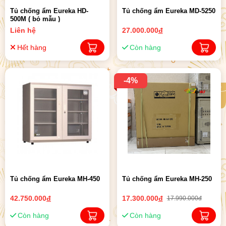
Tủ chống ẩm Eureka HD-
Tủ chống ẩm Eureka MD-5250
500M ( bỏ mẫu )
Liên hệ
27.000.000
đ
Hết hàng
Còn hàng
-4%
Tủ chống ẩm Eureka MH-450
Tủ chống ẩm Eureka MH-250
42.750.000
đ
17.300.000
đ
17.990.000đ
Còn hàng
Còn hàng