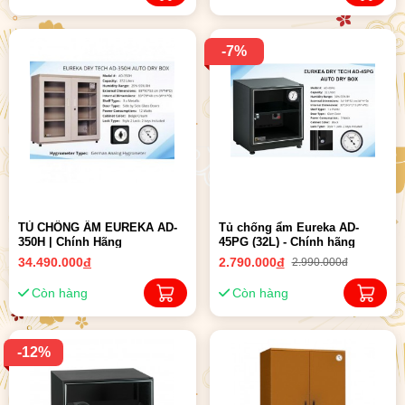
-7%
TỦ CHỐNG ẨM EUREKA AD-
Tủ chống ẩm Eureka AD-
350H | Chính Hãng
45PG (32L) - Chính hãng
34.490.000
đ
2.790.000
đ
2.990.000đ
Còn hàng
Còn hàng
-12%