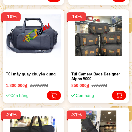
-10%
-14%
Túi máy quay chuyên dụng
Túi Camera Bags Designer
Alpha 5000
1.800.000
đ
850.000
đ
2.000.000đ
990.000đ
Còn hàng
Còn hàng
-24%
-31%