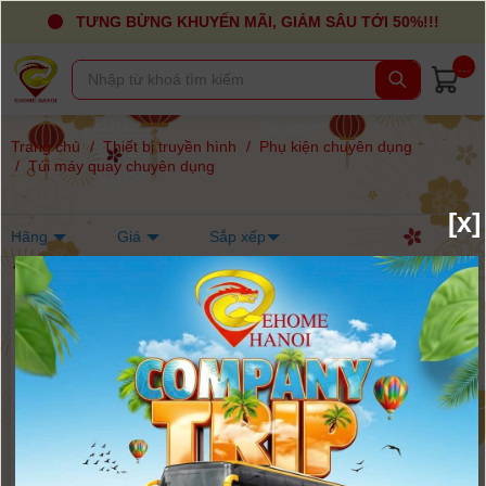
TƯNG BỪNG KHUYẾN MÃI, GIẢM SÂU TỚI 50%!!!
...
Trang chủ
/
Thiết bị truyền hình
/
Phụ kiện chuyên dụng
/
Túi máy quay chuyên dụng
[x]
Hãng
Giá
Sắp xếp
-8%