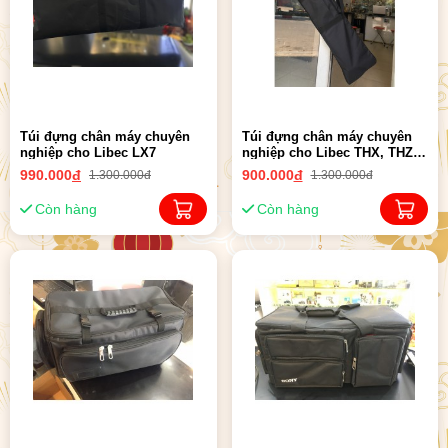
Túi đựng chân máy chuyên
Túi đựng chân máy chuyên
nghiệp cho Libec LX7
nghiệp cho Libec THX, THZ,
650
990.000
đ
900.000
đ
1.300.000đ
1.300.000đ
Còn hàng
Còn hàng