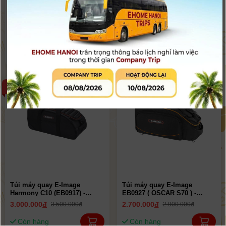
Túi máy quay E-Image
Túi máy quay E-Image
EB0901 ( OSCAR S10 ) -
Harmony C20 (EB0918) -
Chính hãng
Chính hãng
3.500.000
đ
3.500.000
đ
3.290.000đ
3.790.000đ
Hết hàng
Còn hàng
-14%
-7%
Túi máy quay E-Image
Túi máy quay E-Image
Harmony C10 (EB0917) -
EB0927 ( OSCAR S70 ) -
Chính hãng
Chính hãng
3.000.000
đ
2.700.000
đ
3.500.000đ
2.900.000đ
Còn hàng
Còn hàng