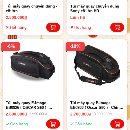
Túi máy quay chuyên dụng -
Túi máy quay chuyên dụng
cỡ lớn
Sony cỡ lớn HD
2.500.000
đ
Liên hệ
Hết hàng
Hết hàng
-6%
-10%
Túi máy quay E-Image
Túi máy quay E-Image
EB0926 ( OSCAR S60 ) -
EB0933 ( Oscar S80 ) - Chính
Chính hãng
hãng
2.800.000
đ
2.700.000
đ
2.990.000đ
3.000.000đ
Còn hàng
Còn hàng