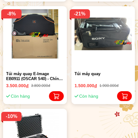
-8%
-21%
Túi máy quay E-Image
Túi máy quay
EB0911 (OSCAR S40) - Chính
hãng
3.500.000
đ
1.500.000
đ
3.800.000đ
1.900.000đ
Còn hàng
Còn hàng
-10%