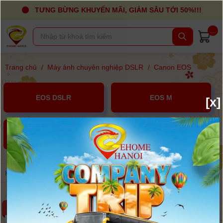
TƯNG BỪNG KHUYẾN MÃI, GIẢM SÂU TỚI 50%!!!
...
Trang chủ
/
Máy ảnh chuyên nghiệp DSLR
/
Canon EOS
EOS DSLR
EOS M
[x]
EOS R
Hãng
Giá
Sắp xếp
-2%
-4%