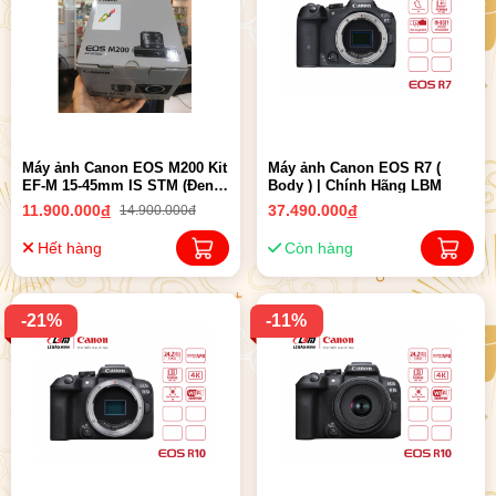
Máy ảnh Canon EOS M200 Kit
Máy ảnh Canon EOS R7 (
EF-M 15-45mm IS STM (Đen) -
Body ) | Chính Hãng LBM
Nhập Khẩu
11.900.000
đ
37.490.000
đ
14.900.000đ
Hết hàng
Còn hàng
-21%
-11%