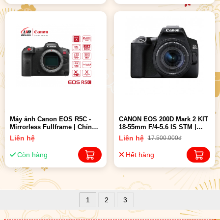
Máy ảnh Canon EOS R5C -
CANON EOS 200D Mark 2 KIT
Mirrorless Fullframe | Chính
18-55mm F/4-5.6 IS STM |
hãng LBM
Chính hãng
Liên hệ
Liên hệ
17.500.000đ
Còn hàng
Hết hàng
1
2
3