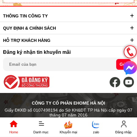
THÔNG TIN CÔNG TY
QUY ĐỊNH & CHÍNH SÁCH
HỖ TRỢ KHÁCH HÀNG
Đăng ký nhận tin khuyến mãi
Gửi
CÔNG TY CỔ PHẦN EHOME HÀ NỘI
Giấy ĐKKĐ số 0107498194 do Sở KH&ĐT TP Hà Nội cấp ngày 07
tháng 07 năm 2016
Trụ sở chính: Số 14 Ngõ Chợ Khâm Thiên, P. Văn Miếu Quốc Tử Giám
- Tp. Hà Nội, Việt Nam
Địa điểm kinh doanh: 89 Trần Nhân Tông, P.Hai Bà Trưng, Hà Nội
Home
Danh mục
Khuyến mại
zalo
Đăng nhập