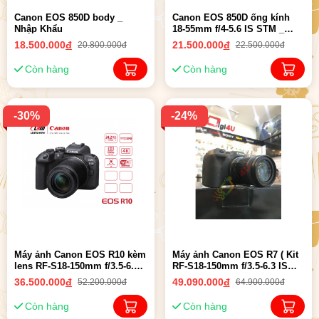
Canon EOS 850D body _
Canon EOS 850D ống kính
Nhập Khẩu
18-55mm f/4-5.6 IS STM _
Nhập Khẩu
18.500.000
đ
21.500.000
đ
20.800.000đ
22.500.000đ
Còn hàng
Còn hàng
-30%
-24%
Máy ảnh Canon EOS R10 kèm
Máy ảnh Canon EOS R7 ( Kit
lens RF-S18-150mm f/3.5-6.3
RF-S18-150mm f/3.5-6.3 IS
IS STM | Chính hãng
STM ) | Chính Hãng LBM
36.500.000
đ
49.090.000
đ
52.200.000đ
64.900.000đ
Còn hàng
Còn hàng