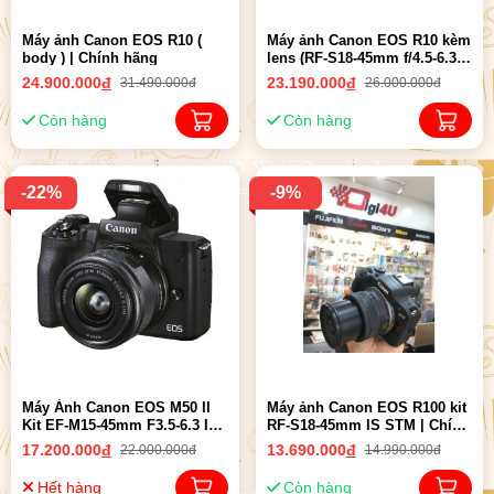
Máy ảnh Canon EOS R10 (
Máy ảnh Canon EOS R10 kèm
body ) | Chính hãng
lens (RF-S18-45mm f/4.5-6.3
IS STM) | Chính hãng
24.900.000
đ
23.190.000
đ
31.490.000đ
26.000.000đ
Còn hàng
Còn hàng
-22%
-9%
Máy Ảnh Canon EOS M50 II
Máy ảnh Canon EOS R100 kit
Kit EF-M15-45mm F3.5-6.3 IS
RF-S18-45mm IS STM | Chính
STM | Nhập khẩu
hãng
17.200.000
đ
13.690.000
đ
22.000.000đ
14.990.000đ
Hết hàng
Còn hàng