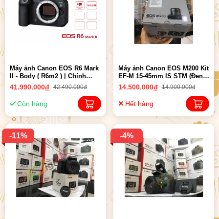
Máy ảnh Canon EOS R6 Mark
Máy ảnh Canon EOS M200 Kit
II - Body ( R6m2 ) | Chính
EF-M 15-45mm IS STM (Đen)
hãng LBM
(Lê Bảo Minh)
41.990.000
đ
14.500.000
đ
42.490.000đ
14.900.000đ
Còn hàng
Hết hàng
-11%
-4%