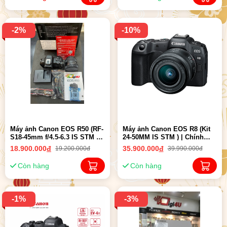
-2%
-10%
Máy ảnh Canon EOS R50 (RF-
Máy ảnh Canon EOS R8 (Kit
S18-45mm f/4.5-6.3 IS STM ) |
24-50MM IS STM ) | Chính
Chính hãng
hãng LBM
18.900.000
đ
35.900.000
đ
19.200.000đ
39.990.000đ
Còn hàng
Còn hàng
-1%
-3%