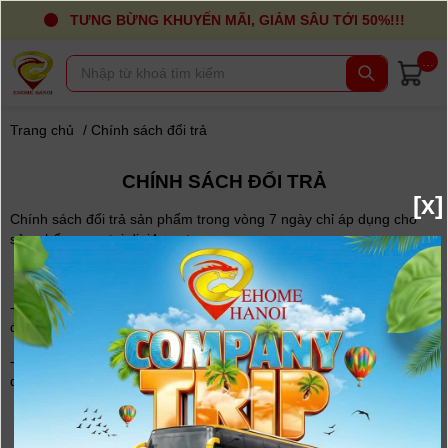
TƯNG BỪNG KHUYẾN MÃI, GIẢM SÂU TỚI 50%!!!
...
Trang chủ
/
Chính sách đổi trả
CHÍNH SÁCH ĐỔI TRẢ
[x]
Chính sách đổi trả sản phẩm trong vòng 7 ngày chỉ áp dụng cho
sản phẩm mua tại digi4u.net
Lý do chấp nhận đổi trả
- Sản phẩm giao sai về số lượng, thông tin và mẫu mã so với đơn
đặt hàng.
- Sản phẩm bị hỏng do lỗi trong quá trình vận chuyển (bị biến
dạng, trầy xước, vấy bẩn, nứt vỡ v.v.).
Yêu cầu cho sản phẩm đổi trả