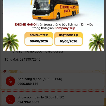
- Sản phẩm còn nguyên vẹn (trừ trường hợp sản phẩm bị lỗi hoặc
bị hư hại trong quá trình vận chuyển).
- Thông tin đơn đặt hàng.
Thời gian đổi trả
Sau khi tiếp nhận Yêu Cầu Đổi Trả của khách hàng, digi4u.net sẽ
liên hệ xử lý yêu cầu của khách hàng trong vòng 3 ngày.
Chi phí đổi trả:
Khách hàng sẽ được miễn phí đổi trả.
Làm thế nào để tiến hành đổi sản phẩm:
Khách hàng vui
lòng liên hệ để được hỗ trợ đổi trả
- Tổng đài: 02439972546
Bán hàng dự án (8:00- 21:00)
0966.889.176
Showroom bán lẻ (9:00- 18:30):
024.39413863