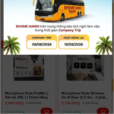
Microphones RODE NTG5 |
Mic không dây RODE
Chính Hãng
Wireless Micro Camera Kit (
Kết nối Type-C và 3.5mm ) |
12.990.000
đ
4.550.000
đ
13.990.000đ
4.990.000đ
Chính Hãng
Còn hàng
Còn hàng
-13%
-14%
Microphone Rode PodMic (
Microphone Rode Wireless
Kết nối XRL ) | Chính Hãng
Go III (Gen 3) (1 thu - 2 phát) |
Chính Hãng
3.490.000
đ
6.150.000
đ
3.990.000đ
7.190.000đ
Còn hàng
Còn hàng