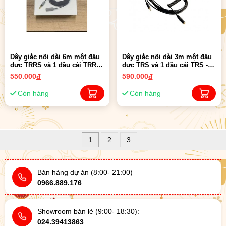
Dây giắc nối dài 6m một đầu
Dây giắc nối dài 3m một đầu
đực TRRS và 1 đầu cái TRRS
đực TRS và 1 đầu cái TRS -
- RODE SC1 | Chính Hãng
RODE VC1 | Chính Hãng
550.000
đ
590.000
đ
Còn hàng
Còn hàng
1
2
3
Bán hàng dự án (8:00- 21:00)
0966.889.176
Showroom bán lẻ (9:00- 18:30):
024.39413863