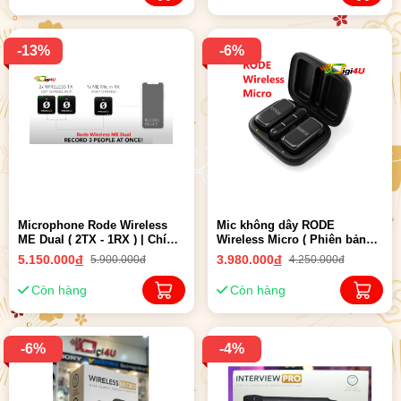
-13%
-6%
Microphone Rode Wireless
Mic không dây RODE
ME Dual ( 2TX - 1RX ) | Chính
Wireless Micro ( Phiên bản
Hãng
Lightning ) | Chính Hãng
5.150.000
đ
3.980.000
đ
5.900.000đ
4.250.000đ
Còn hàng
Còn hàng
-6%
-4%