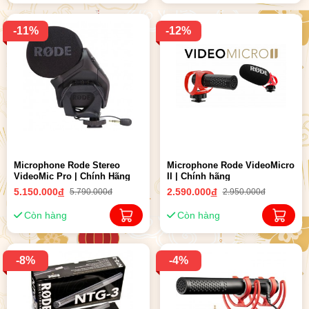
-11%
-12%
Microphone Rode Stereo
Microphone Rode VideoMicro
VideoMic Pro | Chính Hãng
II | Chính hãng
5.150.000
đ
2.590.000
đ
5.790.000đ
2.950.000đ
Còn hàng
Còn hàng
-8%
-4%