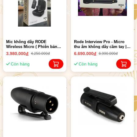
Mic không dây RODE
Rode Interview Pro - Micro
Wireless Micro ( Phiên bản
thu âm không dây cầm tay |
Type-C ) Chính Hãng
Chính Hãng
3.980.000
đ
6.690.000
đ
4.250.000đ
6.990.000đ
Còn hàng
Còn hàng