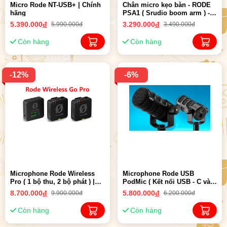
Micro Rode NT-USB+ | Chính
Chân micro kẹo bàn - RODE
hãng
PSA1 ( Srudio boom arm ) -
Chính hãng
5.390.000
đ
3.290.000
đ
5.990.000đ
3.490.000đ
Còn hàng
Còn hàng
-12%
-6%
Microphone Rode Wireless
Microphone Rode USB
Pro ( 1 bộ thu, 2 bộ phát ) |
PodMic ( Kết nối USB - C và
Chính Hãng
XRL ) | Chính Hãng
8.700.000
đ
5.800.000
đ
9.900.000đ
6.200.000đ
Còn hàng
Còn hàng