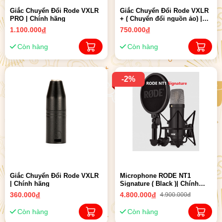
Giắc Chuyển Đổi Rode VXLR
Giắc Chuyển Đổi Rode VXLR
PRO | Chính hãng
+ ( Chuyển đổi nguồn ảo) |
Chính hãng
1.100.000
đ
750.000
đ
Còn hàng
Còn hàng
-2%
Giắc Chuyển Đổi Rode VXLR
Microphone RODE NT1
| Chính hãng
Signature ( Black )| Chính
Hãng
360.000
đ
4.800.000
đ
4.900.000đ
Còn hàng
Còn hàng