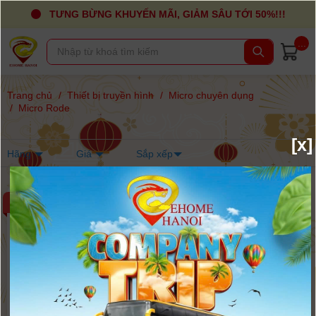
TƯNG BỪNG KHUYẾN MÃI, GIẢM SÂU TỚI 50%!!!
...
Trang chủ
/
Thiết bị truyền hình
/
Micro chuyên dụng
/
Micro Rode
[x]
Hãng
Giá
Sắp xếp
-7%
-9%