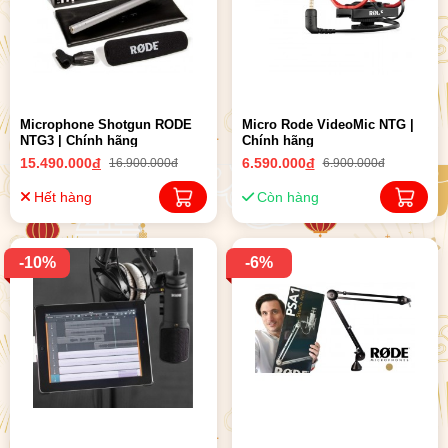
Microphone Shotgun RODE
Micro Rode VideoMic NTG |
NTG3 | Chính hãng
Chính hãng
15.490.000
đ
6.590.000
đ
16.900.000đ
6.900.000đ
Hết hàng
Còn hàng
-10%
-6%