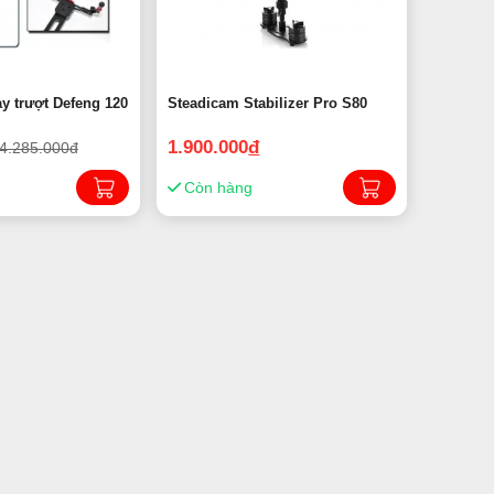
ay trượt Defeng 120
Steadicam Stabilizer Pro S80
1.900.000
đ
4.285.000đ
Còn hàng