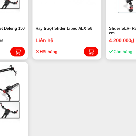
 Defeng 150
Ray trượt Slider Libec ALX S8
Slider SLR- R
cm
Liên hệ
4.200.000
đ
0đ
Hết hàng
Còn hàng