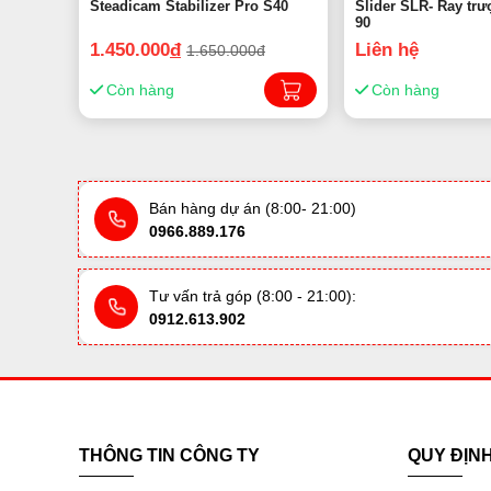
Steadicam Stabilizer Pro S40
Slider SLR- Ray trư
90
1.450.000
đ
Liên hệ
1.650.000đ
Còn hàng
Còn hàng
Bán hàng dự án (8:00- 21:00)
0966.889.176
Tư vấn trả góp (8:00 - 21:00):
0912.613.902
THÔNG TIN CÔNG TY
QUY ĐỊN