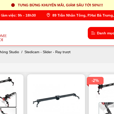
TƯNG BỪNG KHUYẾN MÃI, GIẢM SÂU TỚI 50%!!!
 làm việc: 9h - 18h30
89 Trần Nhân Tông, P.Hai Bà Trưng,
Danh mục
phòng Studio
/
Stedicam - Slider - Ray trượt
-2%