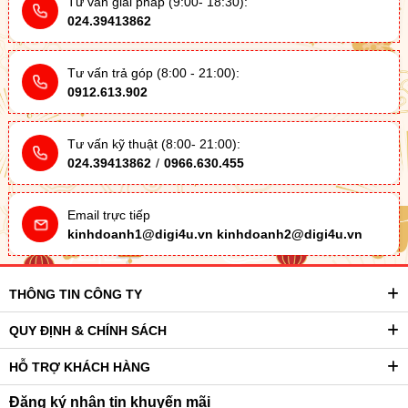
Tư vấn giải pháp (9:00- 18:30):
024.39413862
Tư vấn trả góp (8:00 - 21:00):
0912.613.902
Tư vấn kỹ thuật (8:00- 21:00):
024.39413862
/
0966.630.455
Email trực tiếp
kinhdoanh1@digi4u.vn
kinhdoanh2@digi4u.vn
THÔNG TIN CÔNG TY
QUY ĐỊNH & CHÍNH SÁCH
HỖ TRỢ KHÁCH HÀNG
Đăng ký nhận tin khuyến mãi