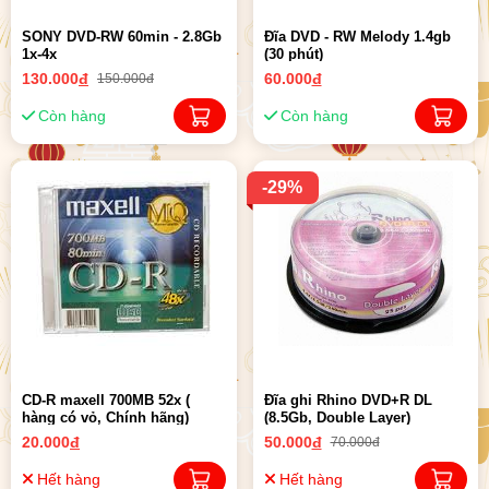
SONY DVD-RW 60min - 2.8Gb
Đĩa DVD - RW Melody 1.4gb
1x-4x
(30 phút)
130.000
đ
60.000
đ
150.000đ
Còn hàng
Còn hàng
-29%
CD-R maxell 700MB 52x (
Đĩa ghi Rhino DVD+R DL
hàng có vỏ, Chính hãng)
(8.5Gb, Double Layer)
20.000
đ
50.000
đ
70.000đ
Hết hàng
Hết hàng