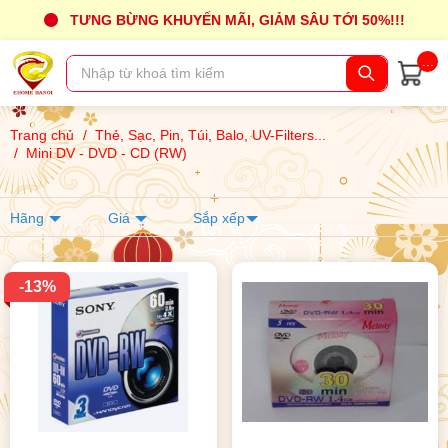
TƯNG BỪNG KHUYẾN MÃI, GIẢM SÂU TỚI 50%!!!
...
Trang chủ
/
Thẻ, Sạc, Pin, Túi, Balo, UV-Filters...
/
Mini DV - DVD - CD (RW)
Hãng
Giá
Sắp xếp
-13%