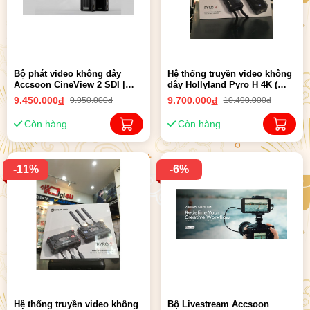
Bộ phát video không dây
Hệ thống truyền video không
Accsoon CineView 2 SDI |
dây Hollyland Pyro H 4K (
Chính hãng
HDMI ) | Chính Hãng
9.450.000
đ
9.700.000
đ
9.950.000đ
10.490.000đ
Còn hàng
Còn hàng
-11%
-6%
Hệ thống truyền video không
Bộ Livestream Accsoon