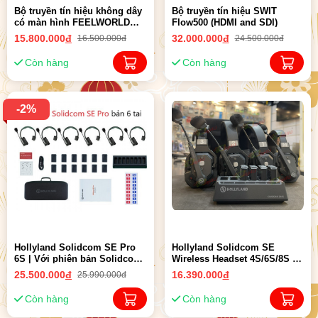
Bộ truyền tín hiệu không dây
Bộ truyền tín hiệu SWIT
có màn hình FEELWORLD
Flow500 (HDMI and SDI)
FT6 FR6 | Chính hãng
15.800.000
đ
32.000.000
đ
16.500.000đ
24.500.000đ
Còn hàng
Còn hàng
-2%
Hollyland Solidcom SE Pro
Hollyland Solidcom SE
6S | Với phiên bản Solidcom
Wireless Headset 4S/6S/8S |
SE Pro 6 tai
Chính hãng ( 2024 )
25.500.000
đ
16.390.000
đ
25.990.000đ
Còn hàng
Còn hàng