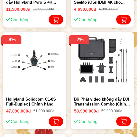
dây Hollyland Pyro S 4K
SeeMo iOS/HDMI 4K cho
HDMI/SDI | Chính Hãng
iphone/ipad | Chính hãng
11.500.000
đ
4.690.000
đ
12.990.000đ
4.990.000đ
Còn hàng
Còn hàng
-8%
-2%
Hollyland Solidcom C1-8S
Bộ Phát video không dây DJI
Full-Duplex | Chính hãng
Transmission Combo (Chính
hãng)
47.090.000
đ
58.990.000
đ
51.090.000đ
59.990.000đ
Còn hàng
Còn hàng