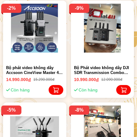
-2%
-9%
Bộ phát video không dây
Bộ Phát video không dây DJI
Accsoon CineView Master 4K
SDR Transmission Combo
60p| Chính hãng
(Chính hãng)
14.990.000
đ
10.990.000
đ
15.290.000đ
12.090.000đ
Còn hàng
Còn hàng
-5%
-8%