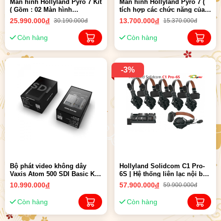
Màn hình Hollyland Pyro 7 Kit
Màn hình Hollyland Pyro 7 (
( Gồm : 02 Màn hình
tích hợp các chức năng của
Hollyland Pyro 7 ) Chính
TX, RX và màn hình, tất cả
25.990.000
đ
13.700.000
đ
30.190.000đ
15.370.000đ
Hãng
trong một ) Chính Hãng
Còn hàng
Còn hàng
-3%
Bộ phát video không dây
Hollyland Solidcom C1 Pro-
Vaxis Atom 500 SDI Basic Kit
6S | Hệ thống liên lạc nội bộ
(TX*1 RX*1) | Chính Hãng
không dây với 6 tai nghe (1,9
10.990.000
đ
57.900.000
đ
59.900.000đ
GHz) Chính hãng
Còn hàng
Còn hàng