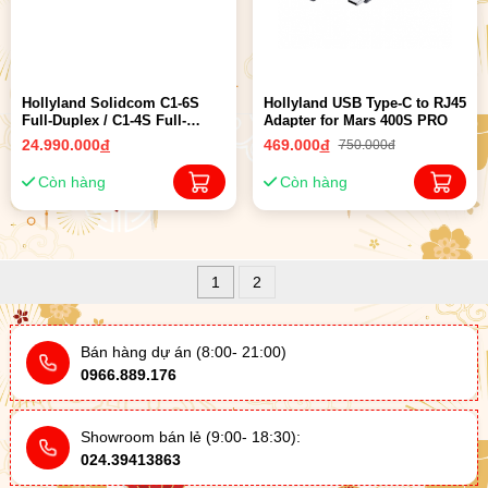
Hollyland Solidcom C1-6S
Hollyland USB Type-C to RJ45
Full-Duplex / C1-4S Full-
Adapter for Mars 400S PRO
Duplex | Chính hãng
24.990.000
đ
469.000
đ
750.000đ
Còn hàng
Còn hàng
1
2
Bán hàng dự án (8:00- 21:00)
0966.889.176
Showroom bán lẻ (9:00- 18:30):
024.39413863