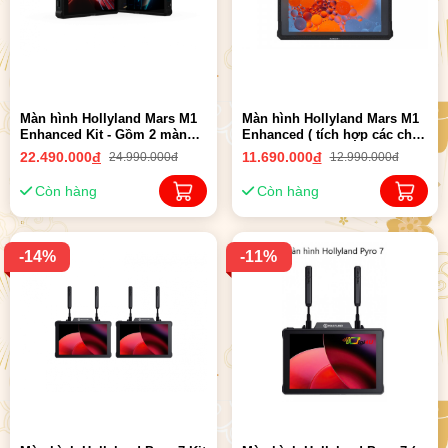
Màn hình Hollyland Mars M1
Màn hình Hollyland Mars M1
Enhanced Kit - Gồm 2 màn
Enhanced ( tích hợp các chức
hình ( tích hợp các chức
năng của TX, RX và màn
22.490.000
đ
11.690.000
đ
24.990.000đ
12.990.000đ
năng của TX, RX và màn
hình, tất cả trong một ) Chính
hình, tất cả trong một ) Chính
Hãng
Còn hàng
Còn hàng
Hãng
-14%
-11%