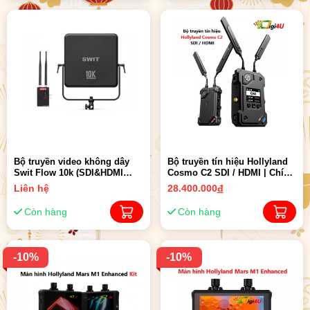
Bộ truyền video không dây
Bộ truyền tín hiệu Hollyland
Swit Flow 10k (SDI&HDMI
Cosmo C2 SDI / HDMI | Chính
3000m) | Chính hãng
Hãng
Liên hệ
28.400.000
đ
Còn hàng
Còn hàng
-10%
-10%