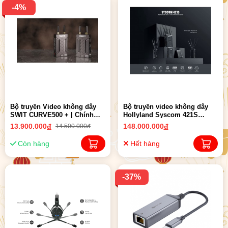
-4%
Bộ truyền Video không dây
Bộ truyền video không dây
SWIT CURVE500 + | Chính
Hollyland Syscom 421S
hãng
(HDMI & SDI) | Chính hãng
13.900.000
đ
148.000.000
đ
14.500.000đ
Còn hàng
Hết hàng
-37%