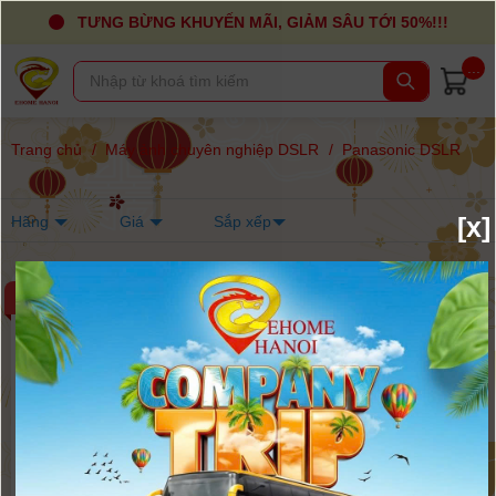
TƯNG BỪNG KHUYẾN MÃI, GIẢM SÂU TỚI 50%!!!
...
Trang chủ
/
Máy ảnh chuyên nghiệp DSLR
/
Panasonic DSLR
[x]
Hãng
Giá
Sắp xếp
-4%
-6%