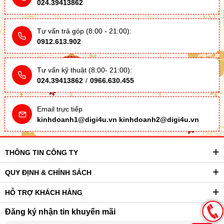
024.39413862
Tư vấn trả góp (8:00 - 21:00):
0912.613.902
Tư vấn kỹ thuật (8:00- 21:00):
024.39413862
/
0966.630.455
Email trực tiếp
kinhdoanh1@digi4u.vn
kinhdoanh2@digi4u.vn
THÔNG TIN CÔNG TY
QUY ĐỊNH & CHÍNH SÁCH
HỖ TRỢ KHÁCH HÀNG
Đăng ký nhận tin khuyến mãi