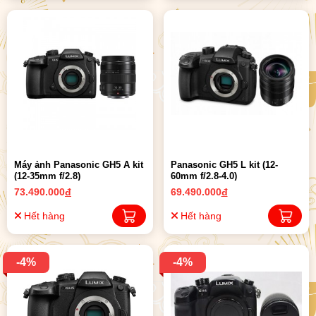
Máy ảnh Panasonic GH5 A kit
Panasonic GH5 L kit (12-
(12-35mm f/2.8)
60mm f/2.8-4.0)
73.490.000
đ
69.490.000
đ
Hết hàng
Hết hàng
-4%
-4%