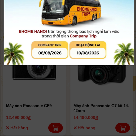
Máy ảnh Panasonic G9 (body)
Máy ảnh Panasonic GH5S
(body)
41.590.000
đ
64.590.000
đ
43.500.000đ
68.500.000đ
Hết hàng
Hết hàng
Máy ảnh Panasonic GF9
Máy ảnh Panasonic G7 kit 14-
42mm
12.490.000
đ
14.490.000
đ
Hết hàng
Hết hàng