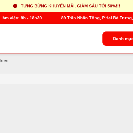
TƯNG BỪNG KHUYẾN MÃI, GIẢM SÂU TỚI 50%!!!
 làm việc: 9h - 18h30
89 Trần Nhân Tông, P.Hai Bà Trưng,
Danh mục
kers