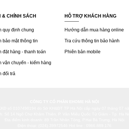
H & CHÍNH SÁCH
HỖ TRỢ KHÁCH HÀNG
h quy định chung
Hướng dẫn mua hàng online
 bảo mật thông tin
Tra cứu thông tin bảo hành
 đặt hàng - thanh toán
Phiên bản mobile
h vận chuyển - kiểm hàng
 đổi trả
CÔNG TY CỔ PHẦN EHOME HÀ NỘI
KKĐ số 0107498194 do Sở KH&ĐT TP Hà Nội cấp ngày 07 tháng 07 n
nh: Số 14 Ngõ Chợ Khâm Thiên, P. Văn Miếu Quốc Tử Giám - Tp. Hà Nộ
Địa điểm kinh doanh: 89 Trần Nhân Tông, P.Hai Bà Trưng, Hà Nội
Điện thoại: (024).39972546 Hot line : 0966.889.176