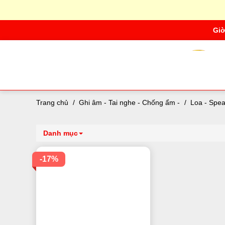
Giờ
Trang chủ
/
Ghi âm - Tai nghe - Chống ẩm -
/
Loa - Spea
Danh mục
-17%