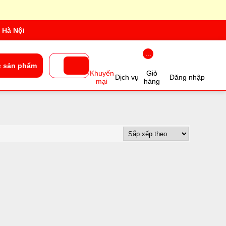
 Hà Nội
...
 sản phẩm
Khuyến
Giỏ
Dịch vụ
Đăng nhập
mại
hàng