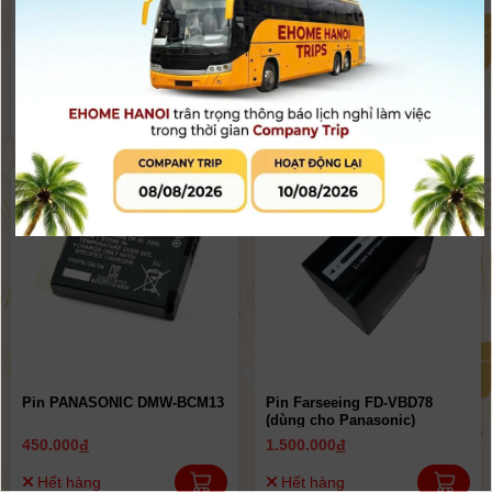
Pin Farseeing FD-VBD58
Pin Panasonic CGA-D54S |
(dùng cho Panasonic)
Chính Hãng
1.250.000
đ
1.500.000
đ
2.890.000đ
Hết hàng
Còn hàng
Pin PANASONIC DMW-BCM13
Pin Farseeing FD-VBD78
(dùng cho Panasonic)
450.000
đ
1.500.000
đ
Hết hàng
Hết hàng