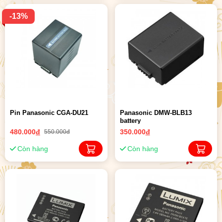
-13%
Pin Panasonic CGA-DU21
Panasonic DMW-BLB13
battery
480.000
đ
350.000
đ
550.000đ
Còn hàng
Còn hàng