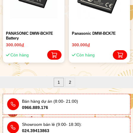
PANASONIC DMW-BCH7E
Panasonic DMW-BCK7E
Battery
300.000
đ
300.000
đ
Còn hàng
Còn hàng
1
2
Bán hàng dự án (8:00- 21:00)
0966.889.176
Showroom bán lẻ (9:00- 18:30):
024.39413863