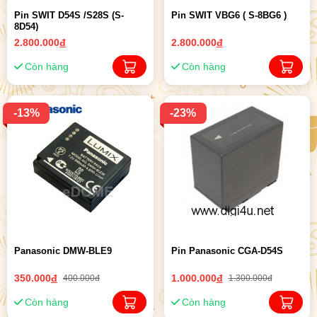
Pin SWIT D54S /S28S (S-
Pin SWIT VBG6 ( S-8BG6 )
8D54)
2.800.000
đ
2.800.000
đ
Còn hàng
Còn hàng
-13%
-23%
Panasonic DMW-BLE9
Pin Panasonic CGA-D54S
350.000
đ
1.000.000
đ
400.000đ
1.300.000đ
Còn hàng
Còn hàng