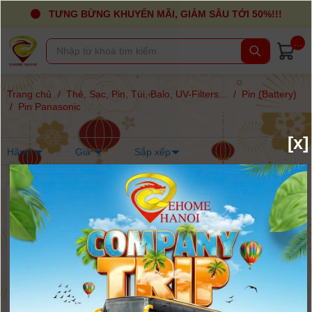
TƯNG BỪNG KHUYẾN MÃI, GIẢM SÂU TỚI 50%!!!
...
Trang chủ
/
Thẻ, Sạc, Pin, Túi, Balo, UV-Filters...
/
Pin (Battery)
/
Pin Panasonic
[x]
Hãng
Giá
Sắp xếp
-48%