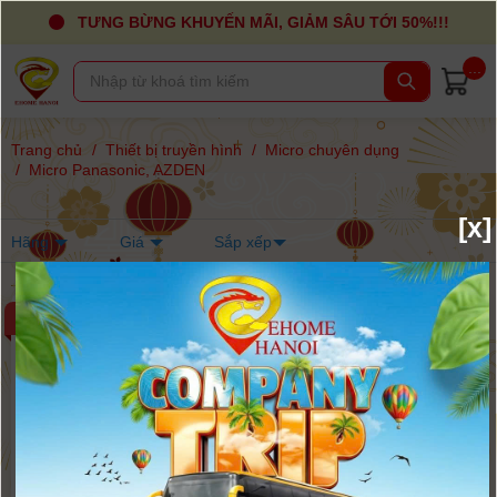
TƯNG BỪNG KHUYẾN MÃI, GIẢM SÂU TỚI 50%!!!
...
Trang chủ
/
Thiết bị truyền hình
/
Micro chuyên dụng
/
Micro Panasonic, AZDEN
[x]
Hãng
Giá
Sắp xếp
-5%
-24%