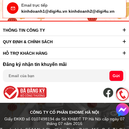
Email trực tiếp
kinhdoanh1@digi4u.vn
kinhdoanh2@digi4u.vn
THÔNG TIN CÔNG TY
QUY ĐỊNH & CHÍNH SÁCH
HỖ TRỢ KHÁCH HÀNG
Đăng ký nhận tin khuyến mãi
Gửi
CÔNG TY CỔ PHẦN EHOME HÀ NỘI
Giấy ĐKKĐ số 0107498194 do Sở KH&ĐT TP Hà Nội cấp ngày 07
tháng 07 năm 2016