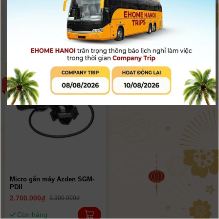
Micro Stereo Azden SMX-30
Micro không dây Azden WLX-
PRO+i VHF ( 1 thu + 1 phát )
5.900.000
đ
3.700.000
đ
6.200.000đ
4.900.000đ
Còn hàng
Còn hàng
-18%
Micro gắn máy Azden SGM-
PDII
2.700.000
đ
3.300.000đ
Còn hàng