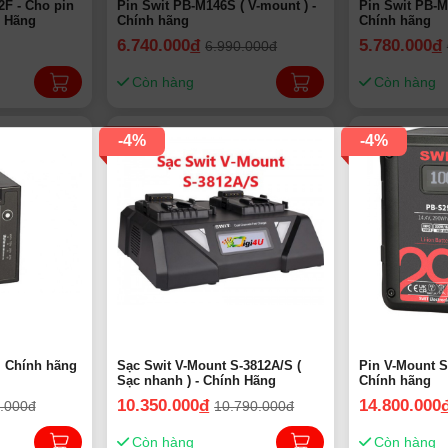
2F - Cho pin
Pin Swit PB-M146S ( V-mount ) -
Pin Swit PB-M98S ( V-mo
h Hãng
Chính hãng
Chính hãng
6.740.000
đ
5.780.000
đ
6.990.000đ
Còn hàng
Còn hàng
-4%
-4%
| Chính hãng
Sạc Swit V-Mount S-3812A/S (
Pin V-Mount 
Sạc nhanh ) - Chính Hãng
Chính hãng
10.350.000
đ
14.800.000
.000đ
10.790.000đ
Còn hàng
Còn hàng