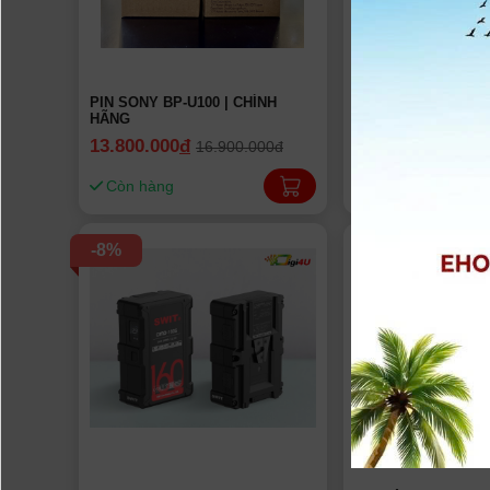
PIN SONY BP-U100 | CHÍNH
Pin Sony BP-U90
HÃNG
13.800.000
đ
9.000.000
đ
16.900.000đ
12.50
Còn hàng
Hết hàng
-8%