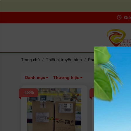
Giờ
Trang chủ
/
Thiết bị truyền hình
/
Phụ kiện chuyên dụng
Danh mục
Thương hiệu
-18%
-28%