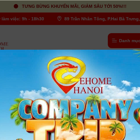
TƯNG BỪNG KHUYẾN MÃI, GIẢM SÂU TỚI 50%!!!
 làm việc: 9h - 18h30
89 Trần Nhân Tông, P.Hai Bà Trưng,
Danh mục
/
Pin, Sạc cho máy quay chuyên dụng
-9%
-6%