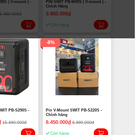
unt ) -
PIN SWIT PB-M45S ( V-mount ) -
Chính Hãng
3.850.000
đ
6.490.000đ
Còn hàng
-8%
SWIT PB-S290S -
Pin V-Mount SWIT PB-S220S -
Chính hãng
đ
6.450.000
đ
15.490.000đ
6.990.000đ
Còn hàng