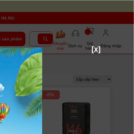
 Hà Nội
...
 sản phẩm
Khuyến
Giỏ
Dịch vụ
Đăng nhập
[x]
mại
hàng
-6%