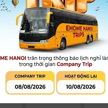
Pin V-Mount NEEWER PS099E
Pin Gold mou
6800mAh 14.5V 99Wh | Chính
| Chính hãng
Hãng
2.990.000
đ
7.990.000
đ
0.000đ
3.290.000đ
Còn hàng
Còn hàng
-4%
-11%