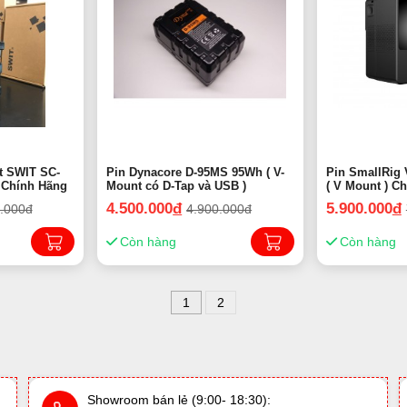
Pin Dynacore D-95MS 95Wh ( V-
Pin SmallRig 
tự | Chính Hãng
Mount có D-Tap và USB )
( V Mount ) C
4.500.000
đ
5.900.000
đ
.000đ
4.900.000đ
Còn hàng
Còn hàng
1
2
Showroom bán lẻ (9:00- 18:30):