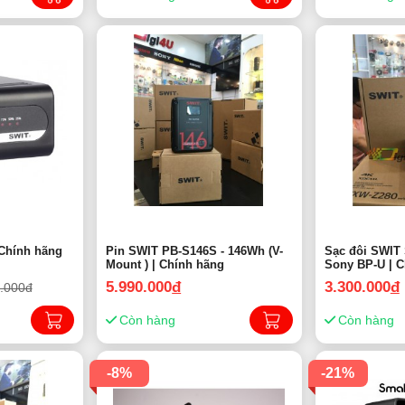
 Chính hãng
Pin SWIT PB-S146S - 146Wh (V-
Sạc đôi SWIT S-3602U - Cho pin
Mount ) | Chính hãng
Sony
5.990.000
đ
3.300.000
đ
.000đ
Còn hàng
Còn hàng
-8%
-21%