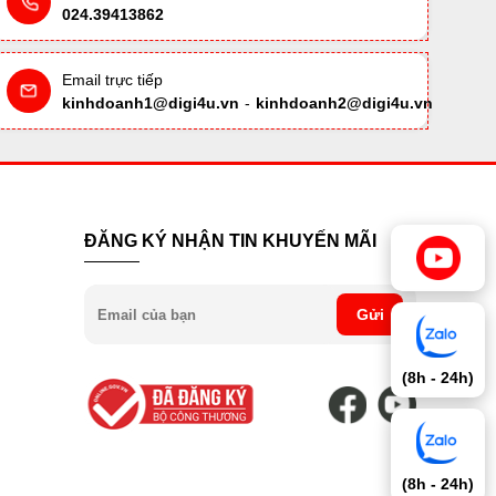
024.39413862
Email trực tiếp
kinhdoanh1@digi4u.vn
-
kinhdoanh2@digi4u.vn
ĐĂNG KÝ NHẬN TIN KHUYẾN MÃI
Gửi
(8h - 24h)
(8h - 24h)