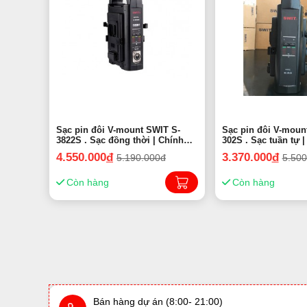
Sạc pin đôi V-mount SWIT S-
Sạc pin đôi V-mount SWIT SC-
3822S . Sạc đồng thời | Chính
302S . Sạc tuần 
Hãng
4.550.000
đ
3.370.000
đ
5.190.000đ
5.500
Còn hàng
Còn hàng
Bán hàng dự án (8:00- 21:00)