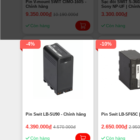
Pin V-mount SWIT CIMO-160S -
Sạc đôi SWIT S-360
Chính hãng
Sony NP-UF | Chín
9.350.000
đ
3.300.000
đ
10.190.000đ
Còn hàng
Còn hàng
-4%
-10%
Pin Swit LB-SU90 - Chính hãng
Pin Swit LB-SF65C 
4.390.000
đ
2.650.000
đ
4.570.000đ
2.950
Còn hàng
Còn hàng