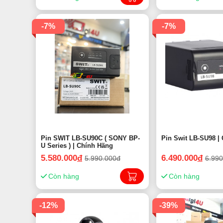
-7%
-7%
Pin SWIT LB-SU90C ( SONY BP-
Pin Swit LB-SU98 |
U Series ) | Chính Hãng
5.580.000
đ
6.490.000
đ
5.990.000đ
6.990
Còn hàng
Còn hàng
-12%
-39%