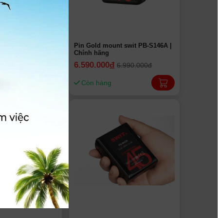
nt SWIT PB-S220A
Pin Gold mount swit PB-S146A |
Chính hãng
6.590.000
đ
8.490.000đ
6.990.000đ
Còn hàng