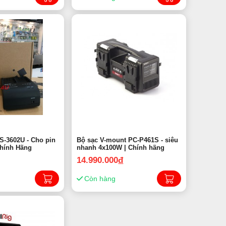
Bộ sạc V-mount PC-P461S - siêu
 BP-U | Chính Hãng
nhanh 4x100W | Chính hãng
14.990.000
đ
Còn hàng