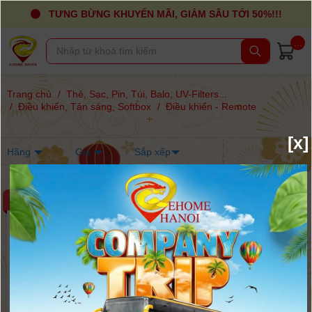
TƯNG BỪNG KHUYẾN MÃI, GIẢM SÂU TỚI 50%!!!
...
Trang chủ
/
Thẻ, Sạc, Pin, Túi, Balo, UV-Filters...
/
Điều khiển, Tản sáng, Softbox
/
Điều khiển - Remote
[x]
Hãng
Giá
Sắp xếp
-6%