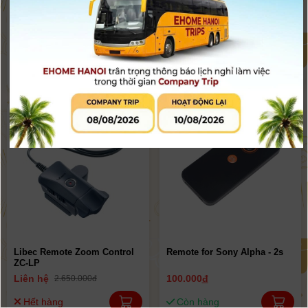
Libec Zoom & focus control
Bộ điều khiển từ xa RMT-
ZFC-L | Chính hãng
P1BT
3.100.000
đ
1.990.000
đ
3.300.000đ
Hết hàng
Còn hàng
Libec Remote Zoom Control
Remote for Sony Alpha - 2s
ZC-LP
Liên hệ
100.000
đ
2.650.000đ
Hết hàng
Còn hàng