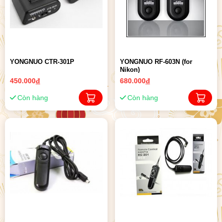
YONGNUO CTR-301P
YONGNUO RF-603N (for
Nikon)
450.000
đ
680.000
đ
Còn hàng
Còn hàng