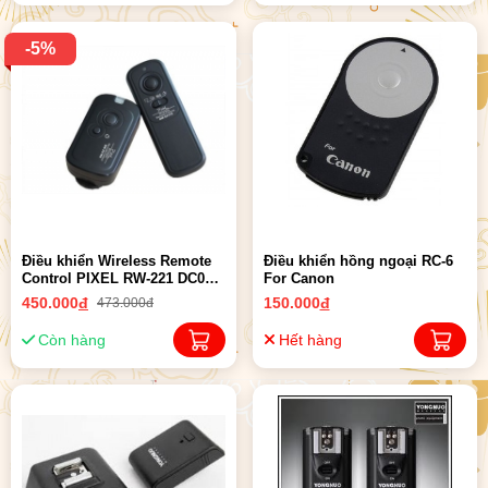
-5%
Điều khiển Wireless Remote
Điều khiển hồng ngoại RC-6
Control PIXEL RW-221 DC0
For Canon
For Nikon
450.000
đ
150.000
đ
473.000đ
Còn hàng
Hết hàng