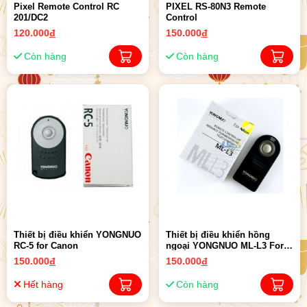
Pixel Remote Control RC
PIXEL RS-80N3 Remote
201/DC2
Control
120.000
đ
150.000
đ
Còn hàng
Còn hàng
Thiết bị điều khiển YONGNUO
Thiết bị điều khiển hồng
RC-5 for Canon
ngoại YONGNUO ML-L3 For
Nikon
150.000
đ
150.000
đ
Hết hàng
Còn hàng