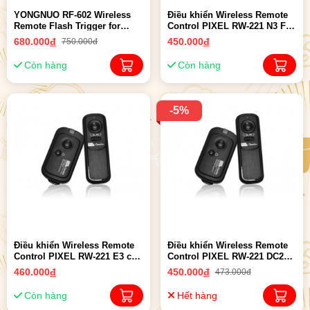
YONGNUO RF-602 Wireless
Điều khiển Wireless Remote
Remote Flash Trigger for
Control PIXEL RW-221 N3 For
Canon
Canon
680.000
đ
450.000
đ
750.000đ
Còn hàng
Còn hàng
-5%
Điều khiển Wireless Remote
Điều khiển Wireless Remote
Control PIXEL RW-221 E3 cho
Control PIXEL RW-221 DC2
Canon
cho Nikon
460.000
đ
450.000
đ
473.000đ
Còn hàng
Hết hàng