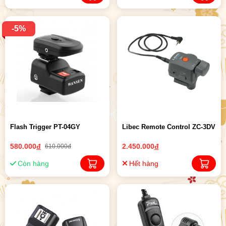
-5%
Flash Trigger PT-04GY
Libec Remote Control ZC-3DV
580.000
đ
2.450.000
đ
610.000đ
Còn hàng
Hết hàng