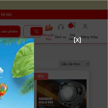
 Hà Nội
...
 sản phẩm
Khuyến
Giỏ
Dịch vụ
Đăng nhập
[x]
mại
hàng
-6%