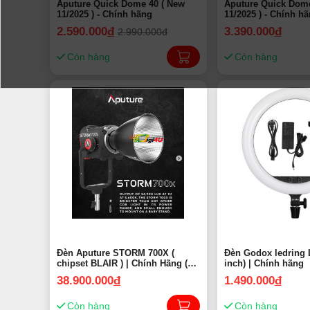
Aputure Quick Dome 40 ( New
Aputure Quick Dome
11/2025 ) - Chính hãng
11/2025 ) - Chính ha
2.590.000
đ
3.390.000
đ
2.990.000đ
Còn hàng
Còn hàng
Đèn Aputure STORM 700X (
Đèn Godox ledring 
chipset BLAIR ) | Chính Hãng (
inch) | Chính hãng
New 2025 )
38.900.000
đ
1.490.000
đ
Còn hàng
Còn hàng