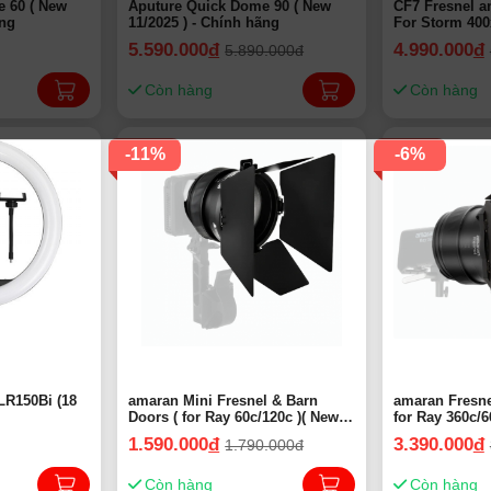
 60 ( New
Aputure Quick Dome 90 ( New
CF7 Fresnel a
̃ng
11/2025 ) - Chính hãng
For Storm 400x
5.590.000
đ
4.990.000
đ
5.890.000đ
Còn hàng
Còn hàng
-11%
-6%
LR150Bi (18
amaran Mini Fresnel & Barn
amaran Fresne
Doors ( for Ray 60c/120c )( New
for Ray 360c/6
11/2025 ) | Chính Hãng 2025
1.590.000
đ
3.390.000
đ
1.790.000đ
Còn hàng
Còn hàng