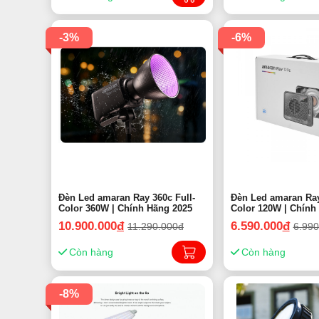
-3%
-6%
Đèn Led amaran Ray 360c Full-
Đèn Led amaran Ray
Color 360W | Chính Hãng 2025
10.900.000
đ
6.590.000
đ
11.290.000đ
6.990
Còn hàng
Còn hàng
-8%