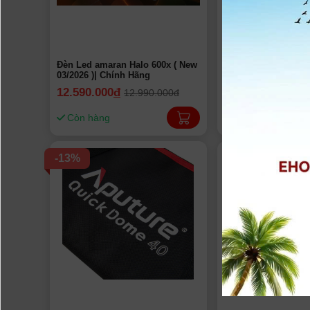
Đèn Led amaran Halo 600x ( New
Đèn Led amaran Hal
03/2026 )| Chính Hãng
03/2026 )| Chính Hã
12.590.000
đ
7.990.000
đ
12.990.000đ
8.290
Còn hàng
Còn hàng
-13%