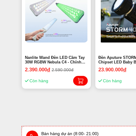
Nanlite Wand Đèn LED Cầm Tay
Đèn Aputure STORM
30W RGBW Nebula C4 - Chính
Chipset LED Baby B
hãng
Chính 
2.390.000
đ
23.900.000
đ
2.590.000đ
Còn hàng
Còn hàng
Bán hàng dự án (8:00- 21:00)