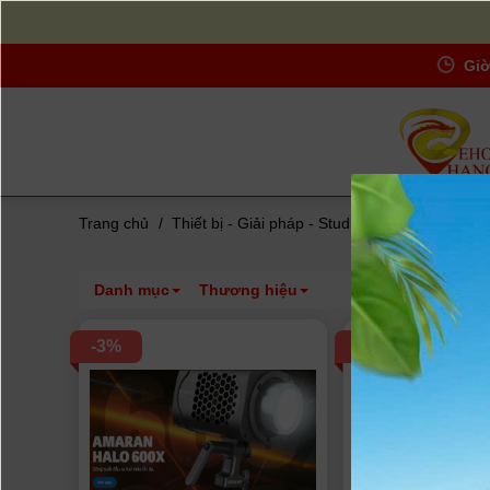
Giờ
Trang chủ
/
Thiết bị - Giải pháp - Studio
/
Trang thiết bị 
Danh mục
Thương hiệu
-3%
-4%