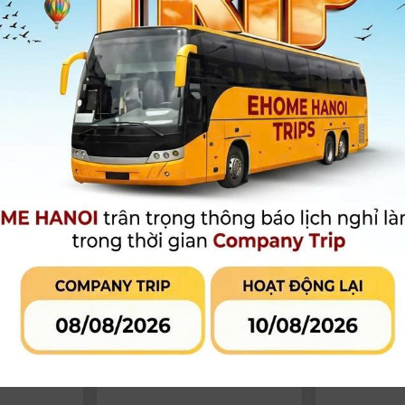
o 300x ( New
Đèn Led amaran Halo 200x ( New
Đèn Led amara
ng
03/2026 )| Chính Hãng
03/2026 )| Ch
6.590.000
đ
4.590.000
đ
.000đ
6.990.000đ
Còn hàng
Còn hàng
-5%
-6%