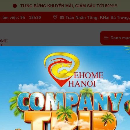
TƯNG BỪNG KHUYẾN MÃI, GIẢM SÂU TỚI 50%!!!
 làm việc: 9h - 18h30
89 Trần Nhân Tông, P.Hai Bà Trưng,
Danh mục
phòng Studio
/
Đèn Led Chụp - quay Video
-6%
-4%