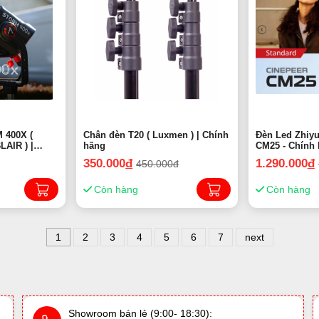
 400X (
Chân đèn T20 ( Luxmen ) | Chính
Đèn Led Zhiy
LAIR ) |
hãng
CM25 - Chính
Hãng ( New 2025 )
350.000
đ
1.290.000
đ
450.000đ
Còn hàng
Còn hàng
1
2
3
4
5
6
7
next
Showroom bán lẻ (9:00- 18:30):