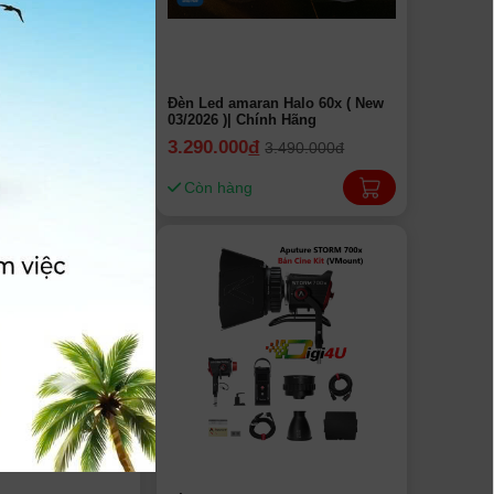
n Halo 100x ( New
Đèn Led amaran Halo 60x ( New
ính Hãng
03/2026 )| Chính Hãng
3.290.000
đ
4.790.000đ
3.490.000đ
Còn hàng