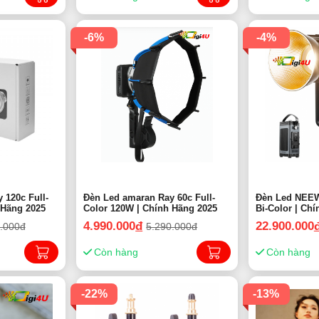
-6%
-4%
 120c Full-
Đèn Led amaran Ray 60c Full-
Đèn Led NEE
Color 120W | Chính Hãng 2025
Color 120W | Chính Hãng 2025
Bi-Color | Ch
4.990.000
đ
22.900.000
.000đ
5.290.000đ
Còn hàng
Còn hàng
-22%
-13%