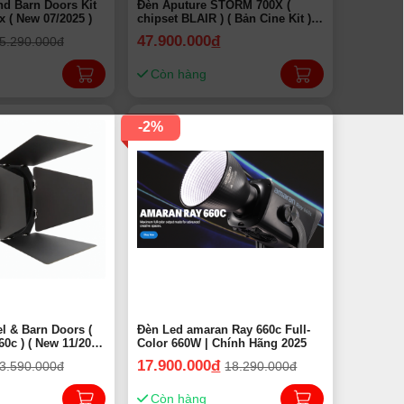
nd Barn Doors Kit
Đèn Aputure STORM 700X (
 ( New 07/2025 )
chipset BLAIR ) ( Bản Cine Kit ) |
Chính Hãng ( New 2025 )
47.900.000
đ
5.290.000đ
Còn hàng
-2%
l & Barn Doors (
Đèn Led amaran Ray 660c Full-
60c ) ( New 11/2025
Color 660W | Chính Hãng 2025
) | Chính Hãng 2025
17.900.000
đ
3.590.000đ
18.290.000đ
Còn hàng