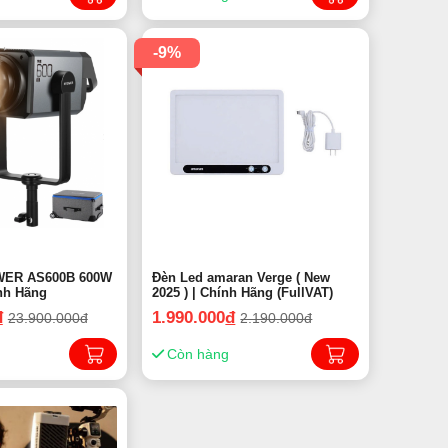
-9%
WER AS600B 600W
Đèn Led amaran Verge ( New
ính Hãng
2025 ) | Chính Hãng (FullVAT)
đ
1.990.000
đ
23.900.000đ
2.190.000đ
Còn hàng