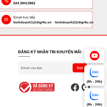
024.39413862
Email trực tiếp
kinhdoanh1@digi4u.vn
-
kinhdoanh2@digi4u.vn
ĐĂNG KÝ NHẬN TIN KHUYẾN MÃI
Gửi
(8h - 24h)
(8h - 24h)