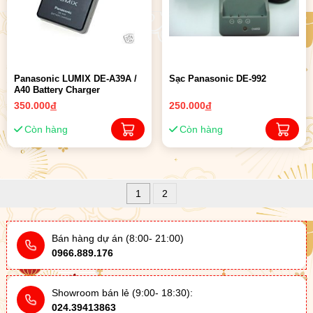
Panasonic LUMIX DE-A39A /
Sạc Panasonic DE-992
A40 Battery Charger
350.000
đ
250.000
đ
Còn hàng
Còn hàng
1
2
Bán hàng dự án (8:00- 21:00)
0966.889.176
Showroom bán lẻ (9:00- 18:30):
024.39413863