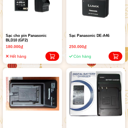
Sạc cho pin Panasonic
Sạc Panasonic DE-A46
BLD10 (GF2)
180.000
đ
250.000
đ
Hết hàng
Còn hàng