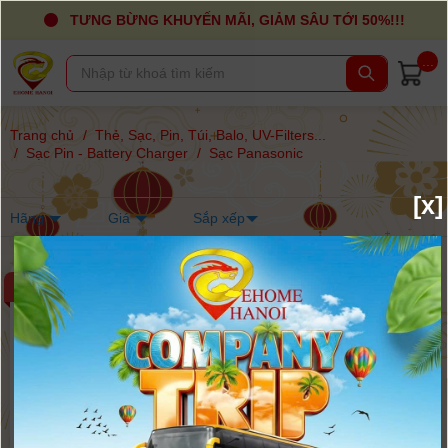
TƯNG BỪNG KHUYẾN MÃI, GIẢM SÂU TỚI 50%!!!
...
Trang chủ
/
Thẻ, Sạc, Pin, Túi, Balo, UV-Filters...
/
Sạc Pin - Battery Charger
/
Sạc Panasonic
[x]
Hãng
Giá
Sắp xếp
-13%