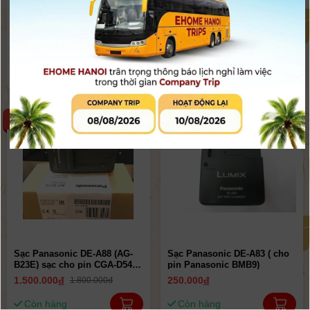
Bộ sạc Panasonic BQ-CC51C
Sạc Panasonic DE A94
| Chính hãng
260.000
đ
250.000
đ
300.000đ
Còn hàng
Còn hàng
-17%
Sạc Panasonic DE-A88 (AG-
Sạc Panasonic DE-A83 ( cho
B23E) sạc cho pin CGA-D54 /
pin Panasonic BMB9)
D54s, VBR59, VBD58,
1.500.000
đ
250.000
đ
1.800.000đ
VBD78.... | Chính hãng
Còn hàng
Còn hàng