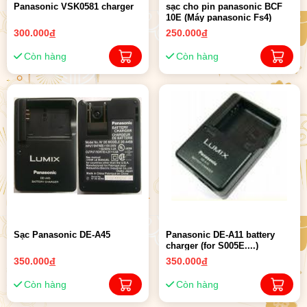
Panasonic VSK0581 charger
sạc cho pin panasonic BCF
10E (Máy panasonic Fs4)
300.000
đ
250.000
đ
Còn hàng
Còn hàng
Sạc Panasonic DE-A45
Panasonic DE-A11 battery
charger (for S005E....)
350.000
đ
350.000
đ
Còn hàng
Còn hàng