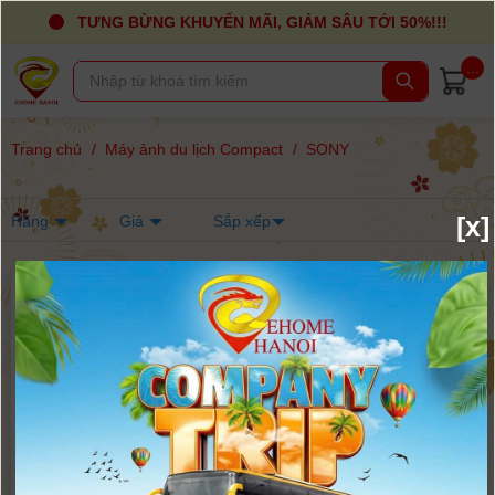
TƯNG BỪNG KHUYẾN MÃI, GIẢM SÂU TỚI 50%!!!
...
Trang chủ
/
Máy ảnh du lịch Compact
/
SONY
[x]
Hãng
Giá
Sắp xếp
-12%