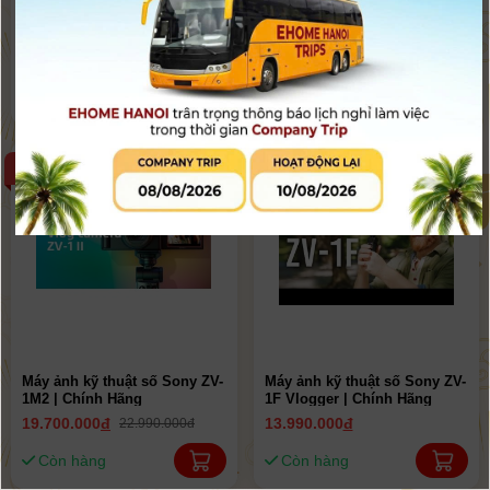
Máy ảnh Sony CyberShot
Máy ảnh ZV-1M2 Vlog in Style
DSC-RX1R Mark III ( DSC-
Edition ( Màu Đen / Màu
RX1RM3 ) | Chính Hãng
Trắng ) | Chính Hãng
125.990.000
đ
21.890.000
đ
24.990.000đ
Còn hàng
Còn hàng
-14%
Máy ảnh kỹ thuật số Sony ZV-
Máy ảnh kỹ thuật số Sony ZV-
1M2 | Chính Hãng
1F Vlogger | Chính Hãng
19.700.000
đ
13.990.000
đ
22.990.000đ
Còn hàng
Còn hàng