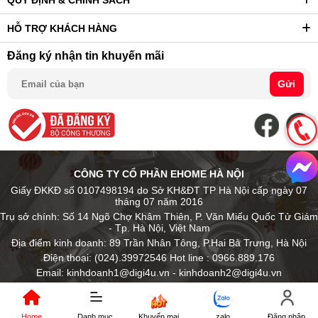
HỖ TRỢ KHÁCH HÀNG
Đăng ký nhận tin khuyến mãi
Gửi
CÔNG TY CỔ PHẦN EHOME HÀ NỘI
Giấy ĐKKĐ số 0107498194 do Sở KH&ĐT TP Hà Nội cấp ngày 07
tháng 07 năm 2016
Trụ sở chính: Số 14 Ngõ Chợ Khâm Thiên, P. Văn Miếu Quốc Tử Giám
- Tp. Hà Nội, Việt Nam
Địa điểm kinh doanh: 89 Trần Nhân Tông, P.Hai Bà Trưng, Hà Nội
Điện thoại: (024).39972546 Hot line : 0966.889.176
Email: kinhdoanh1@digi4u.vn - kinhdoanh2@digi4u.vn
Home
Danh mục
Khuyến mại
zalo
Đăng nhập