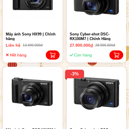
Máy ảnh Sony HX99 | Chính
Sony Cyber-shot DSC-
hãng
RX100M7 | Chính Hãng
Liên hệ
27.900.000
đ
13.490.000đ
28.990.000đ
Hết hàng
Còn hàng
-3%