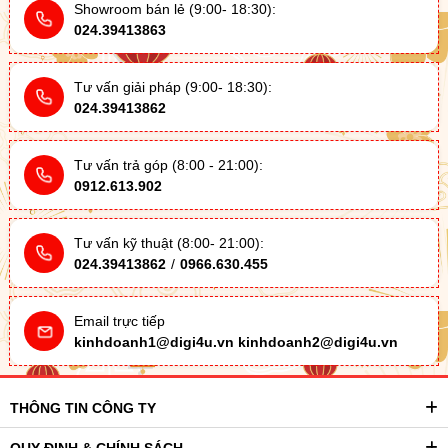
Showroom bán lẻ (9:00- 18:30):
024.39413863
Tư vấn giải pháp (9:00- 18:30):
024.39413862
Tư vấn trả góp (8:00 - 21:00):
0912.613.902
Tư vấn kỹ thuật (8:00- 21:00):
024.39413862
/
0966.630.455
Email trực tiếp
kinhdoanh1@digi4u.vn
kinhdoanh2@digi4u.vn
THÔNG TIN CÔNG TY
QUY ĐỊNH & CHÍNH SÁCH