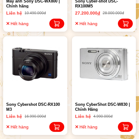
Máy ảnh Sony DSC-WX800 |
Sony Cyber-shot DSC-
Chính hãng
RX100M5
Liên hệ
27.200.000
đ
10.490.000đ
28.000.000đ
Hết hàng
Hết hàng
Sony Cybershot DSC-RX100
Sony CyberShot DSC-W830 |
M3
Chính Hãng
Liên hệ
Liên hệ
16.990.000đ
4.990.000đ
Hết hàng
Hết hàng