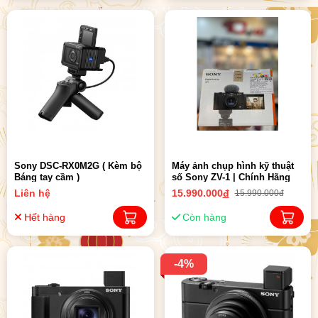
Sony DSC-RX0M2G ( Kèm bộ
Máy ảnh chụp hình kỹ thuật
Báng tay cầm )
số Sony ZV-1 | Chính Hãng
Liên hệ
15.990.000
đ
15.990.000đ
Hết hàng
Còn hàng
-4%