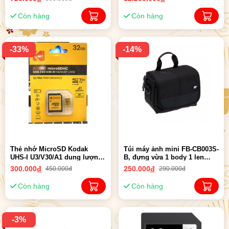
Còn hàng
Còn hàng
-33%
-14%
Thẻ nhớ MicroSD Kodak
Túi máy ảnh mini FB-CB003S-
UHS-I U3/V30/A1 dung lượng
B, đựng vừa 1 body 1 len
32GB
máy ảnh Mirroless
300.000
đ
250.000
đ
450.000đ
290.000đ
Còn hàng
Còn hàng
-3%