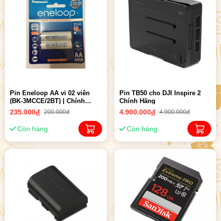
Pin Eneloop AA vỉ 02 viên
Pin TB50 cho DJI Inspire 2
(BK-3MCCE/2BT) | Chính
Chính Hãng
hãng
235.000
đ
4.900.000
đ
200.000đ
4.900.000đ
Còn hàng
Còn hàng