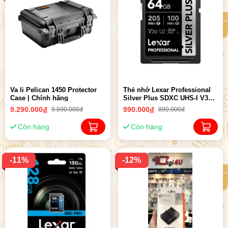
Va li Pelican 1450 Protector
Thẻ nhớ Lexar Professional
Case | Chính hãng
Silver Plus SDXC UHS-I V30
64GB/128GB/256GB/512GB/1TB
9.290.000
đ
990.000
đ
9.590.000đ
890.000đ
Còn hàng
Còn hàng
-11%
-12%