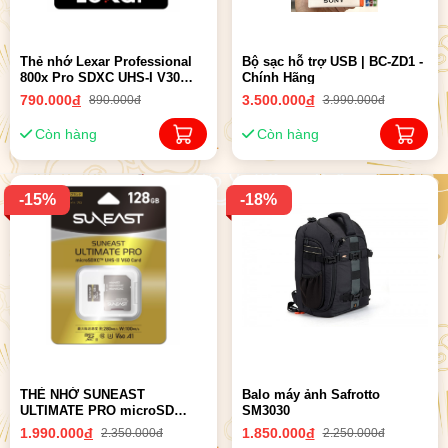
Thẻ nhớ Lexar Professional
Bộ sạc hỗ trợ USB | BC-ZD1 -
800x Pro SDXC UHS-I V30
Chính Hãng
64GB/128GB/256GB
790.000
đ
3.500.000
đ
890.000đ
3.990.000đ
Còn hàng
Còn hàng
-15%
-18%
THẺ NHỚ SUNEAST
Balo máy ảnh Safrotto
ULTIMATE PRO microSD
SM3030
SDXC Card UHS-II V60 series
1.990.000
đ
1.850.000
đ
2.350.000đ
2.250.000đ
( 128gb/256gb/512gb ) | Chính