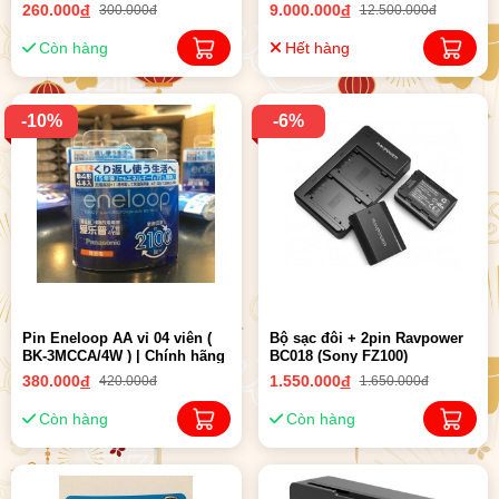
260.000
đ
9.000.000
đ
300.000đ
12.500.000đ
Còn hàng
Hết hàng
-10%
-6%
Pin Eneloop AA vỉ 04 viên (
Bộ sạc đôi + 2pin Ravpower
BK-3MCCA/4W ) | Chính hãng
BC018 (Sony FZ100)
380.000
đ
1.550.000
đ
420.000đ
1.650.000đ
Còn hàng
Còn hàng