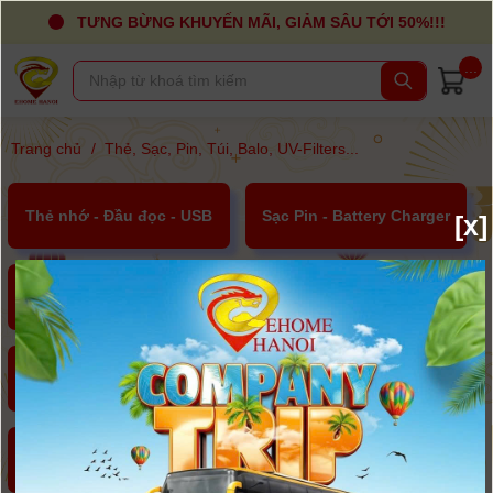
TƯNG BỪNG KHUYẾN MÃI, GIẢM SÂU TỚI 50%!!!
...
Trang chủ
/
Thẻ, Sạc, Pin, Túi, Balo, UV-Filters...
Thẻ nhớ - Đầu đọc - USB
Sạc Pin - Battery Charger
[x]
Túi, Ba lô, Vali, Hộp chống
Pin (Battery)
sốc
Kính lọc UV ( UV Filters )
Mini DV - DVD - CD (RW)
Bộ Đàm Cầm Tay
Máy in ảnh KTS