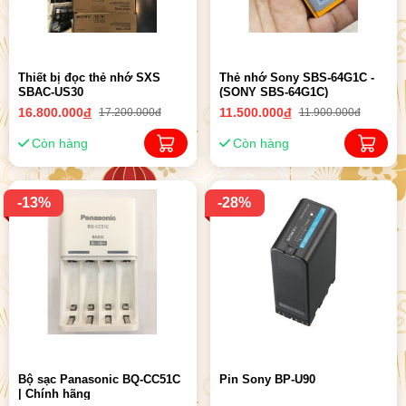
Thiết bị đọc thẻ nhớ SXS
Thẻ nhớ Sony SBS-64G1C -
SBAC-US30
(SONY SBS-64G1C)
16.800.000
đ
11.500.000
đ
17.200.000đ
11.900.000đ
Còn hàng
Còn hàng
-13%
-28%
Bộ sạc Panasonic BQ-CC51C
Pin Sony BP-U90
| Chính hãng