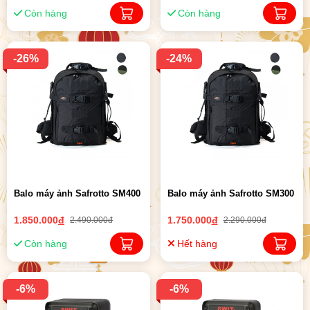
hãng
Còn hàng
Còn hàng
-26%
-24%
Balo máy ảnh Safrotto SM400
Balo máy ảnh Safrotto SM300
1.850.000
đ
1.750.000
đ
2.490.000đ
2.290.000đ
Còn hàng
Hết hàng
-6%
-6%