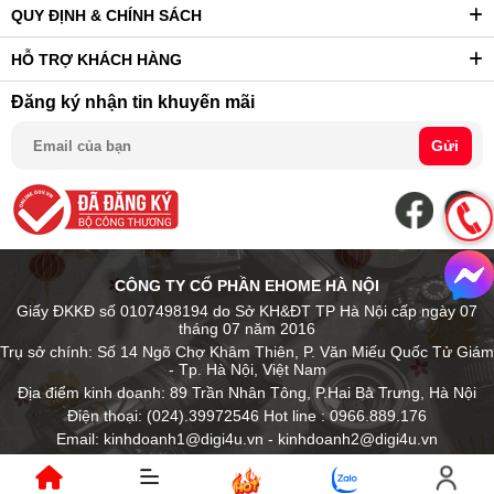
QUY ĐỊNH & CHÍNH SÁCH
HỖ TRỢ KHÁCH HÀNG
Đăng ký nhận tin khuyến mãi
Gửi
CÔNG TY CỔ PHẦN EHOME HÀ NỘI
Giấy ĐKKĐ số 0107498194 do Sở KH&ĐT TP Hà Nội cấp ngày 07
tháng 07 năm 2016
Trụ sở chính: Số 14 Ngõ Chợ Khâm Thiên, P. Văn Miếu Quốc Tử Giám
- Tp. Hà Nội, Việt Nam
Địa điểm kinh doanh: 89 Trần Nhân Tông, P.Hai Bà Trưng, Hà Nội
Điện thoại: (024).39972546 Hot line : 0966.889.176
Email: kinhdoanh1@digi4u.vn - kinhdoanh2@digi4u.vn