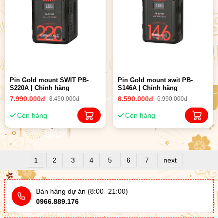
Pin Gold mount SWIT PB-
Pin Gold mount swit PB-
S220A | Chính hãng
S146A | Chính hãng
7.990.000
đ
6.590.000
đ
8.490.000đ
6.990.000đ
Còn hàng
Còn hàng
1
2
3
4
5
6
7
next
Bán hàng dự án (8:00- 21:00)
0966.889.176