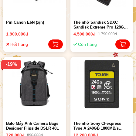
Pin Canon E6N (xịn)
Thẻ nhớ Sandisk SDXC
Sandisk Extreme Pro 128GB
200MB/90MB/s | Chính Hãng
1.900.000
đ
4.500.000
đ
1.790.000đ
Hết hàng
Còn hàng
-19%
Balo Máy Ảnh Camera Bags
Thẻ nhớ Sony CFexpress
Designer Flipside DSLR 40L
Type A 240GB 1800MB/s
(CEA-G240T)
720.000
đ
12.200.000
đ
890.000đ