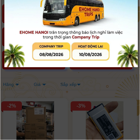
Điều khiển, Tản sáng,
Cable, Dây đeo, Eye Cup ,
Softbox
LCD ...Thiết bị khác
Lens hood (loa chắn
Khẩu nối - Mount -
sáng)
StepRing
Grip - Đế Pin
Pin ảo Dummy
Hãng
Giá
Sắp xếp
-2%
-3%