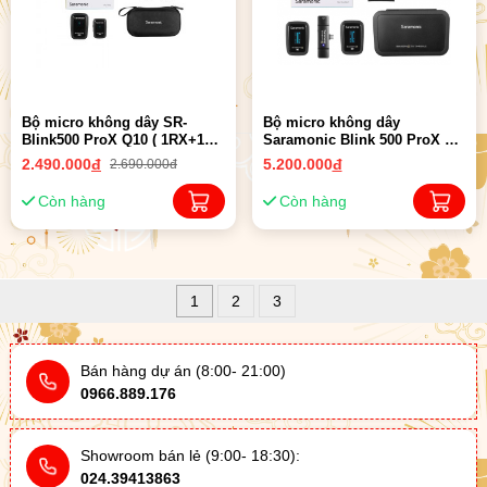
Bộ micro không dây SR-
Bộ micro không dây
Blink500 ProX Q10 ( 1RX+1TX
Saramonic Blink 500 ProX B6
) | Chính Hãng
(Đầu nối Type-C) | Chính
2.490.000
đ
5.200.000
đ
2.690.000đ
Hãng
Còn hàng
Còn hàng
1
2
3
Bán hàng dự án (8:00- 21:00)
0966.889.176
Showroom bán lẻ (9:00- 18:30):
024.39413863