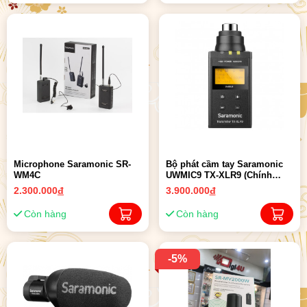
Microphone Saramonic SR-
Bộ phát cầm tay Saramonic
WM4C
UWMIC9 TX-XLR9 (Chính
Hãng)
2.300.000
đ
3.900.000
đ
Còn hàng
Còn hàng
-5%