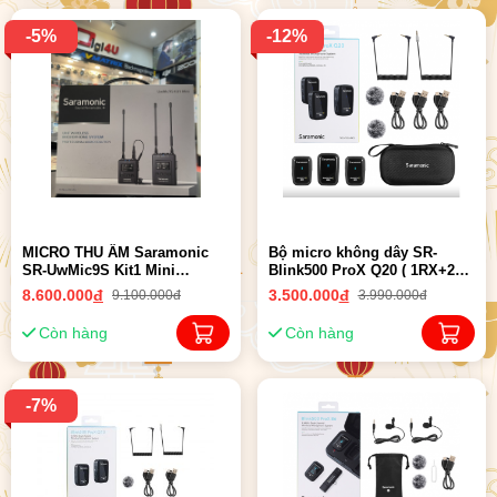
-5%
-12%
MICRO THU ÂM Saramonic
Bộ micro không dây SR-
SR-UwMic9S Kit1 Mini
Blink500 ProX Q20 ( 1RX+2TX
(1TX+1RX) / Kit2 mini
) | Chính Hãng
8.600.000
đ
3.500.000
đ
9.100.000đ
3.990.000đ
(2TX+1RX) Chính hãng
Còn hàng
Còn hàng
-7%