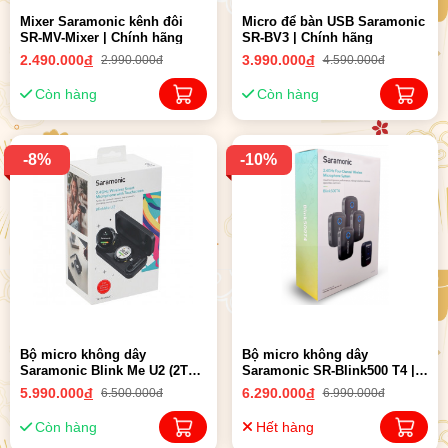
Mixer Saramonic kênh đôi
Micro để bàn USB Saramonic
SR-MV-Mixer | Chính hãng
SR-BV3 | Chính hãng
2.490.000
đ
3.990.000
đ
2.990.000đ
4.590.000đ
Còn hàng
Còn hàng
-8%
-10%
Bộ micro không dây
Bộ micro không dây
Saramonic Blink Me U2 (2TX
Saramonic SR-Blink500 T4 |
+ 1RX) ( USB-C ) | Chính hãng
Chính hãng
5.990.000
đ
6.290.000
đ
6.500.000đ
6.990.000đ
Còn hàng
Hết hàng