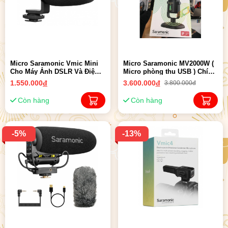
Micro Saramonic Vmic Mini
Micro Saramonic MV2000W (
Cho Máy Ảnh DSLR Và Điện
Micro phòng thu USB ) Chính
Thoại | Chính hãng
Hãng
1.550.000
đ
3.600.000
đ
3.800.000đ
Còn hàng
Còn hàng
-5%
-13%