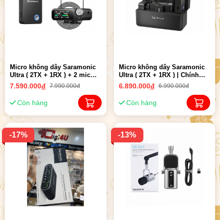
Micro không dây Saramonic
Micro không dây Saramonic
Ultra ( 2TX + 1RX ) + 2 mic
Ultra ( 2TX + 1RX ) | Chính
LAV cài ve áo | Chính Hãng
Hãng
7.590.000
đ
6.890.000
đ
7.990.000đ
6.990.000đ
Còn hàng
Còn hàng
-17%
-13%