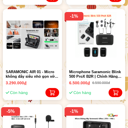
-1%
SARAMONIC AIR 01 - Micro
Microphone Saramonic Blink
không dây siêu nhỏ gọn với
500 ProX B2R | Chính Hãng (
cổng Mic In ( 1RX x 2TX ) |
Giá Siêu tốt )
3.290.000
đ
6.500.000
đ
6.590.000đ
Chính hãng
Còn hàng
Còn hàng
-5%
-1%