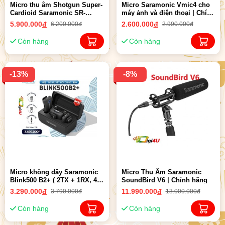
Micro thu âm Shotgun Super-
Micro Saramonic Vmic4 cho
Cardioid Saramonic SR-
máy ảnh và điện thoại | Chính
Vmic5 Pro cho máy ảnh/máy
hãng
5.900.000
đ
2.600.000
đ
6.200.000đ
2.990.000đ
quay | Chính hãng
Còn hàng
Còn hàng
-13%
-8%
Micro không dây Saramonic
Micro Thu Âm Saramonic
Blink500 B2+ ( 2TX + 1RX, 4
SoundBird V6 | Chính hãng
cổng kết nối tích hợp kèm
3.290.000
đ
11.990.000
đ
3.790.000đ
13.000.000đ
nam châm hít ) | Chính Hãng
Còn hàng
Còn hàng