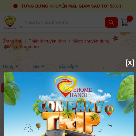
TƯNG BỪNG KHUYẾN MÃI, GIẢM SÂU TỚI 50%!!!
...
Trang chủ
/
Thiết bị truyền hình
/
Micro chuyên dụng
/
Micro Saramonic
[x]
Hãng
Giá
Sắp xếp
-9%
-8%