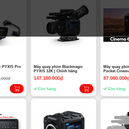
c PYXIS Pro
Máy quay phim Blackmagic
Máy quay phi
PYXIS 12K | Chính hãng
Pocket Cinem
Chính hãng
147.180.000
đ
87.080.000
.000đ
Còn hàng
Còn hàng