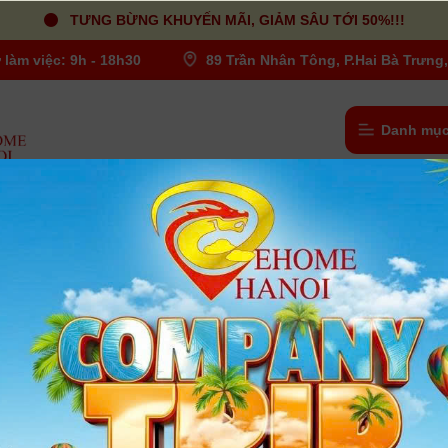
TƯNG BỪNG KHUYẾN MÃI, GIẢM SÂU TỚI 50%!!!
 làm việc: 9h - 18h30
89 Trần Nhân Tông, P.Hai Bà Trưng,
Danh mục
g
/
Máy quay phim Black Magic Design