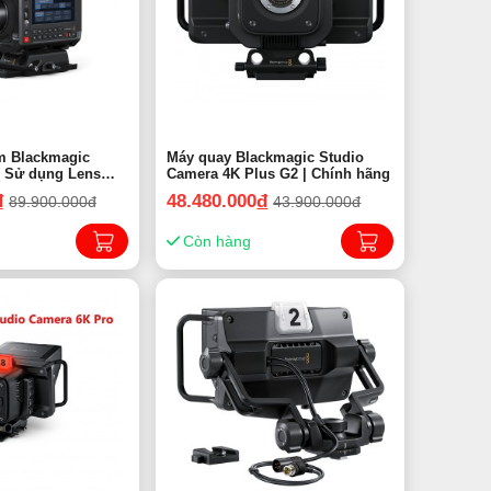
m Blackmagic
Máy quay Blackmagic Studio
ns
Camera 4K Plus G2 | Chính hãng
Chính hãng
đ
48.480.000
đ
89.900.000đ
43.900.000đ
Còn hàng