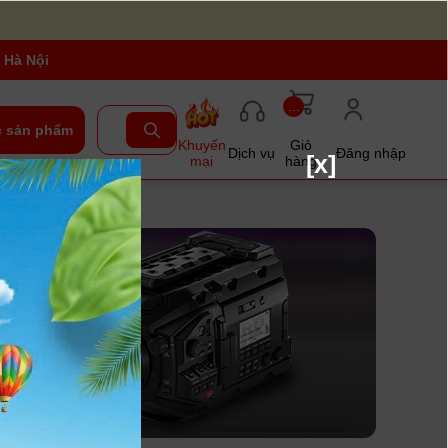
 Hà Nội
...
 sản phẩm
Khuyến
Giỏ
Dịch vụ
Đăng nhập
[x]
mại
hàng