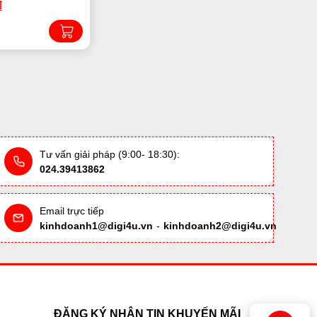
đ
Tư vấn giải pháp (9:00- 18:30):
024.39413862
Email trực tiếp
kinhdoanh1@digi4u.vn
-
kinhdoanh2@digi4u.vn
ĐĂNG KÝ NHẬN TIN KHUYẾN MÃI