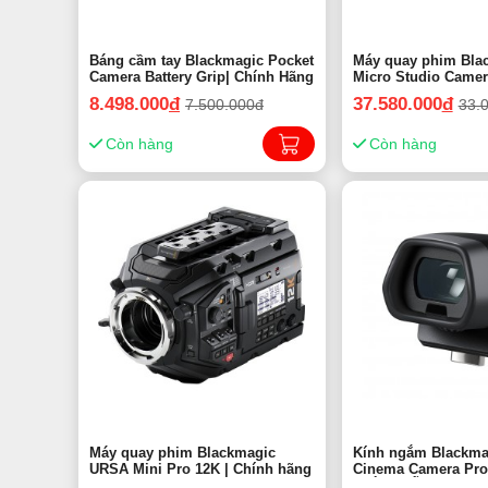
Báng cầm tay Blackmagic Pocket
Máy quay phim Blackmagic
Camera Battery Grip| Chính Hãng
Micro Studio Camer
Chính hãng
8.498.000
đ
37.580.000
đ
7.500.000đ
33.
Còn hàng
Còn hàng
Máy quay phim Blackmagic
Kính ngắm Blackma
URSA Mini Pro 12K | Chính hãng
Cinema Camera Pro
CHÍNH HÃNG