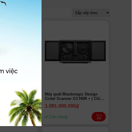
iển ATEM Micro
Máy quét Blackmagic Design
| Chính Hãng
Cintel Scanner G3 HDR + | Chính
hãng
đ
1.091.000.000
đ
20.990.000đ
Còn hàng