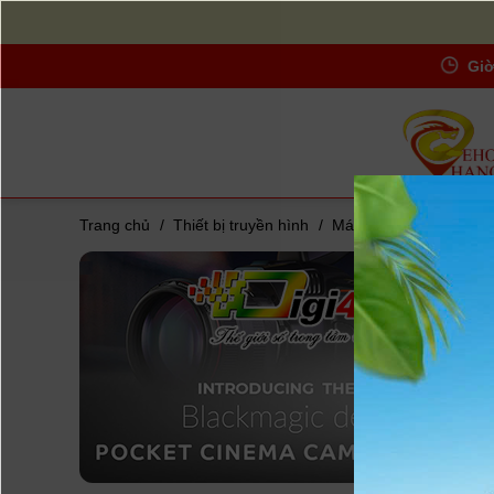
Giờ
Trang chủ
/
Thiết bị truyền hình
/
Máy quay chuyên dụn