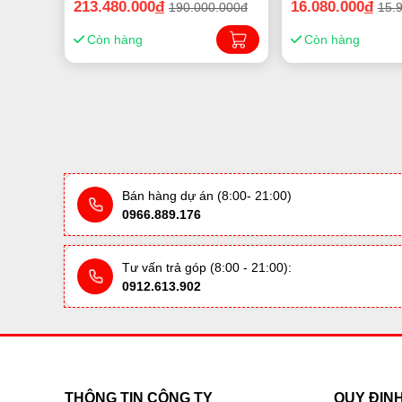
213.480.000
đ
16.080.000
đ
190.000.000đ
15.
Còn hàng
Còn hàng
Bán hàng dự án (8:00- 21:00)
0966.889.176
Tư vấn trả góp (8:00 - 21:00):
0912.613.902
THÔNG TIN CÔNG TY
QUY ĐỊN