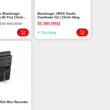
m Blackmagic
Blackmagic URSA Studio
 6K Pro| Chính
Viewfinder G2 | Chính Hãng
đ
55.380.000
đ
80.900.000đ
Còn hàng
RSA Mini Recorder