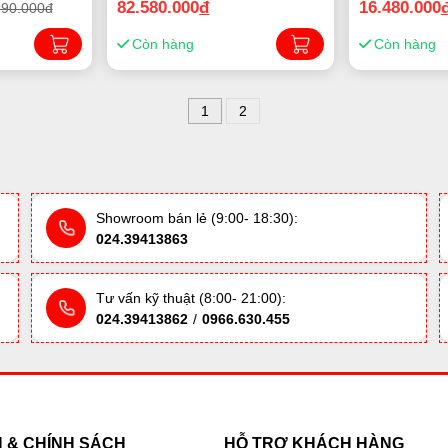
82.580.000
đ
16.480.000
990.000đ
Còn hàng
Còn hàng
1
2
Showroom bán lẻ (9:00- 18:30):
024.39413863
Tư vấn kỹ thuật (8:00- 21:00):
024.39413862
/
0966.630.455
H & CHÍNH SÁCH
HỖ TRỢ KHÁCH HÀNG