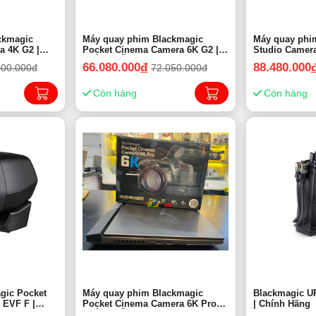
Máy quay phim Blackmagic
Máy quay phi
a 4K G2 |
Pocket Cinema Camera 6K G2 |
Studio Camera
CHÍNH HÃNG
hãng
66.080.000
đ
88.480.000
000.000đ
72.050.000đ
Còn hàng
Còn hàng
gic Pocket
Máy quay phim Blackmagic
Blackmagic U
 EVF F |
Pocket Cinema Camera 6K Pro |
| Chính Hãng
CHÍNH HÃNG