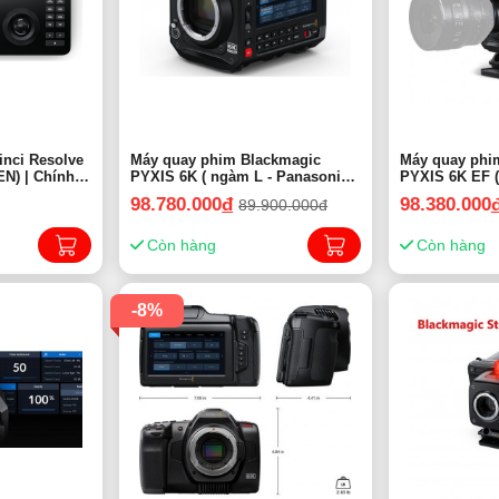
nci Resolve
Máy quay phim Blackmagic
Máy quay phi
EN) | Chính
PYXIS 6K ( ngàm L - Panasonic -
PYXIS 6K EF ( Sử dụng Le
Sigma - Leica ; Có thể chuyển
Canon EF ) | 
98.780.000
đ
98.380.000
89.900.000đ
đổi ngàm PL) | Chính hãng
Còn hàng
Còn hàng
-8%