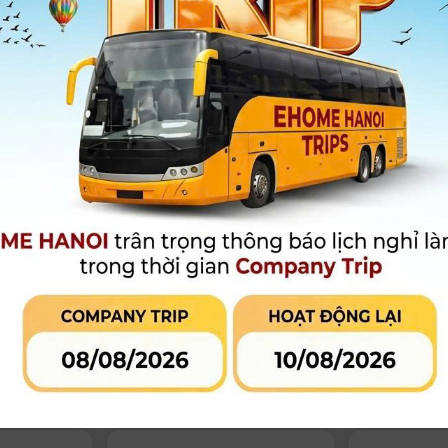
ckmagic
Máy quay phim Blackmagic
Bảng điều kh
| Chính
Studio Camera 4K Pro G2 |
Camera Panel 
Chính hãng
66.580.000
đ
21.980.000
5.000.000đ
62.900.000đ
Còn hàng
Còn hàng