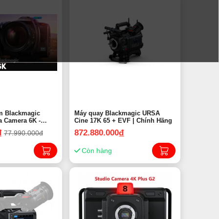
m Blackmagic
Máy quay Blackmagic URSA
a Camera 6K -
Cine 17K 65 + EVF | Chính Hãng
đ
872.880.000
đ
77.990.000đ
Còn hàng