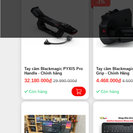
-1%
Tay cầm Blackmagic PYXIS Pro
Tay cầm Blackmagi
Handle - Chính hãng
Grip - Chính Hãng
32.180.000
đ
4.468.000
đ
29.990.000đ
4.500
Còn hàng
Còn hàng