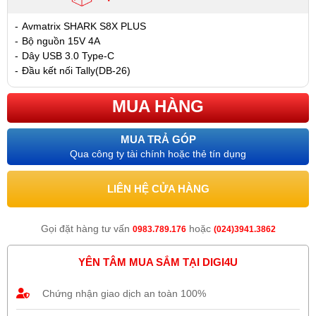
-
Avmatrix SHARK S8X PLUS
-
Bộ nguồn 15V 4A
-
Dây USB 3.0 Type-C
-
Đầu kết nối Tally(DB-26)
MUA HÀNG
MUA TRẢ GÓP
Qua công ty tài chính hoặc thẻ tín dụng
LIÊN HỆ CỬA HÀNG
Gọi đặt hàng tư vấn
hoặc
0983.789.176
(024)3941.3862
YÊN TÂM MUA SẮM TẠI DIGI4U
Chứng nhận giao dịch an toàn 100%