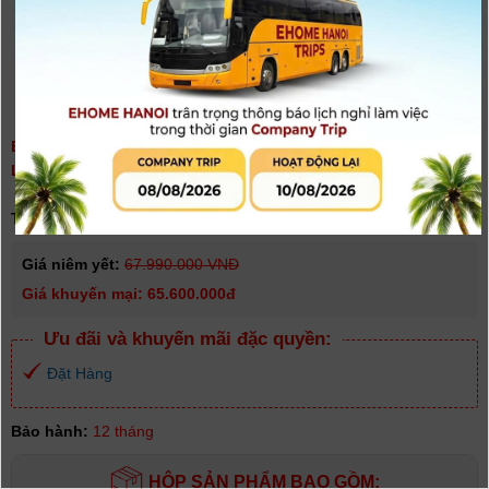
BÀN TRỘN AVMATRIX SHARK S8X PLUS - 8 KÊNH SDI/HDMI
LCD FHD 17.3 INCH | CHÍNH HÃNG
(
0
người đánh giá)
Tình trạng:
Có hàng
Giá niêm yết:
67.990.000 VNĐ
Giá khuyến mại: 65.600.000đ
Ưu đãi và khuyến mãi đặc quyền:
Đặt Hàng
Bảo hành:
12 tháng
HỘP SẢN PHẨM BAO GỒM: