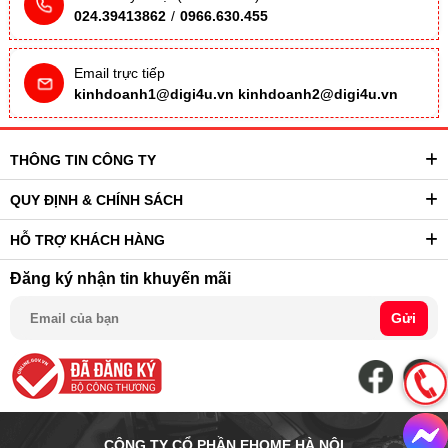
024.39413862
/
0966.630.455
Email trực tiếp
kinhdoanh1@digi4u.vn
kinhdoanh2@digi4u.vn
THÔNG TIN CÔNG TY
QUY ĐỊNH & CHÍNH SÁCH
HỖ TRỢ KHÁCH HÀNG
Đăng ký nhận tin khuyến mãi
Gửi
CÔNG TY CỔ PHẦN EHOME HÀ NỘI