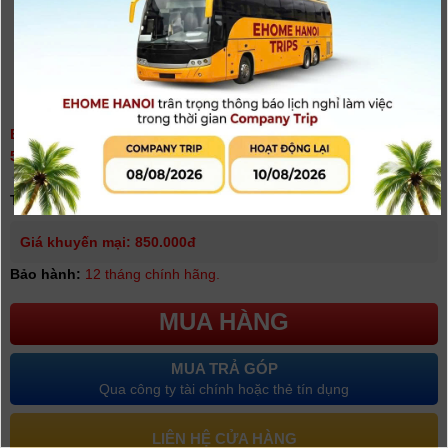
BỘ 2 PIN 1 SẠC ĐÔI RAVPOWER PR-PB074 CHO GOPRO HERO
5/6/7 + HERO 2018
(
0
người đánh giá)
Tình trạng:
Có hàng
Giá khuyến mại: 850.000đ
Bảo hành:
12 tháng chính hãng.
MUA HÀNG
MUA TRẢ GÓP
Qua công ty tài chính hoặc thẻ tín dụng
LIÊN HỆ CỬA HÀNG