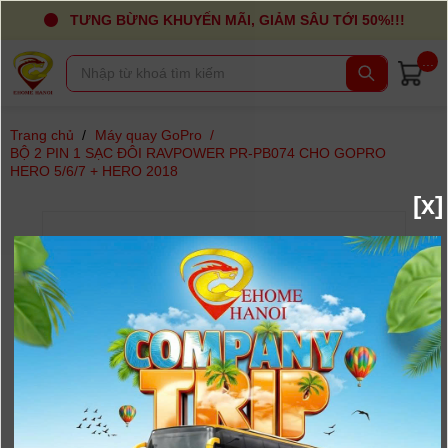
TƯNG BỪNG KHUYẾN MÃI, GIẢM SÂU TỚI 50%!!!
...
Trang chủ
/
Máy quay GoPro
/
BỘ 2 PIN 1 SẠC ĐÔI RAVPOWER PR-PB074 CHO GOPRO
HERO 5/6/7 + HERO 2018
[x]