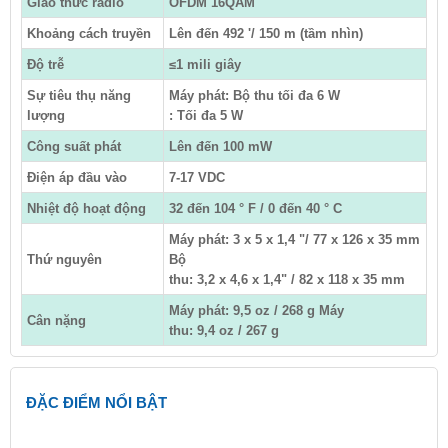
Giao thức radio
OFDM 16QAM
Khoảng cách truyền
Lên đến 492 '/ 150 m (tầm nhìn)
Độ trễ
≤1 mili giây
Sự tiêu thụ năng
Máy phát: Bộ thu tối đa 6 W
lượng
: Tối đa 5 W
Công suất phát
Lên đến 100 mW
Điện áp đầu vào
7-17 VDC
Nhiệt độ hoạt động
32 đến 104 ° F / 0 đến 40 ° C
Máy phát: 3 x 5 x 1,4 "/ 77 x 126 x 35 mm
Thứ nguyên
Bộ
thu: 3,2 x 4,6 x 1,4" / 82 x 118 x 35 mm
Máy phát: 9,5 oz / 268 g Máy
Cân nặng
thu: 9,4 oz / 267 g
ĐẶC ĐIỂM NỔI BẬT