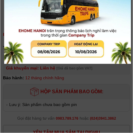
BỘ TRUYỀN TÍN HIỆU SWIT SW-M150 3GSDI & HDMI
(
0
người đánh giá)
Tình trạng:
Hết hàng
Giá niêm yết:
43.000.000 VNĐ
Giá khuyến mại: Liên hệ
[Giá đã bao gồm VAT]
Bảo hành:
12 tháng chính hãng
HỘP SẢN PHẨM BAO GỒM:
-
Lưu ý: Sản phẩm chưa bao gồm pin
Gọi đặt hàng tư vấn
hoặc
0983.789.176
(024)3941.3862
YÊN TÂM MUA SẮM TẠI DIGI4U