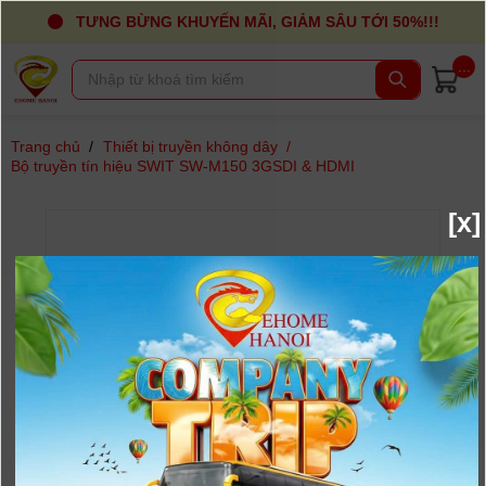
TƯNG BỪNG KHUYẾN MÃI, GIẢM SÂU TỚI 50%!!!
...
Trang chủ
/
Thiết bị truyền không dây
/
Bộ truyền tín hiệu SWIT SW-M150 3GSDI & HDMI
[x]