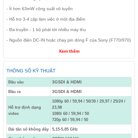
- Ít hơn 63mW công suất vô tuyến
- Hỗ trợ 3-4 cặp làm việc ở một địa điểm
- Đa truyền - 1 bộ phát tới nhiều máy thu
- Nguồn điện DC-IN hoặc chạy pin dòng F của Sony (F770/970)
Xem thêm
THÔNG SỐ KỸ THUẬT
3GSDI & HDMI
Đầu vào
3GSDI & HDMI
Đầu ra
1080p 60 / 59,94 / 50/30 / 29,97 / 25/24 /
Hỗ trợ định dạng
23,98
video
1080i 60 / 59,94 / 50
720p 60 / 59,94 / 50
Dải tần số không dây
5,15-5,85 GHz