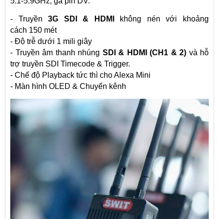
5.1-5.9GHz, gá pin DV.
- Truyền
3G SDI & HDMI
không nén với khoảng
cách
150 mét
- Độ trễ dưới 1 mili giây
- Truyền âm thanh nhúng
SDI & HDMI (CH1 & 2)
và hỗ
trợ truyền SDI Timecode & Trigger.
- Chế độ Playback tức thì cho Alexa Mini
- Màn hình OLED & Chuyển kênh