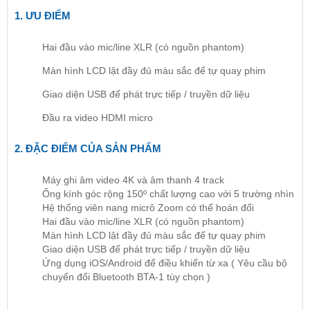
1. ƯU ĐIỂM
Hai đầu vào mic/line XLR (có nguồn phantom)
Màn hình LCD lật đầy đủ màu sắc để tự quay phim
Giao diện USB để phát trực tiếp / truyền dữ liệu
Đầu ra video HDMI micro
2. ĐẶC ĐIỂM CỦA SẢN PHẨM
Máy ghi âm video 4K và âm thanh 4 track
Ống kính góc rộng 150º chất lượng cao với 5 trường nhìn
Hệ thống viên nang micrô Zoom có ​​thể hoán đổi
Hai đầu vào mic/line XLR (có nguồn phantom)
Màn hình LCD lật đầy đủ màu sắc để tự quay phim
Giao diện USB để phát trực tiếp / truyền dữ liệu
Ứng dụng iOS/Android để điều khiển từ xa ( Yêu cầu bộ
chuyển đổi Bluetooth BTA-1 tùy chọn )