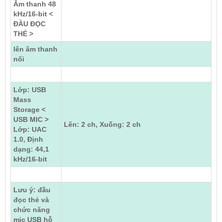
Âm thanh 48
kHz/16-bit <
ĐẦU ĐỌC
THẺ >
lên âm thanh
nổi
Lớp: USB
Mass
Storage <
USB MIC >
Lên: 2 ch, Xuống: 2 ch
Lớp: UAC
1.0, Định
dạng: 44,1
kHz/16-bit
Lưu ý: đầu
đọc thẻ và
chức năng
mic USB hỗ