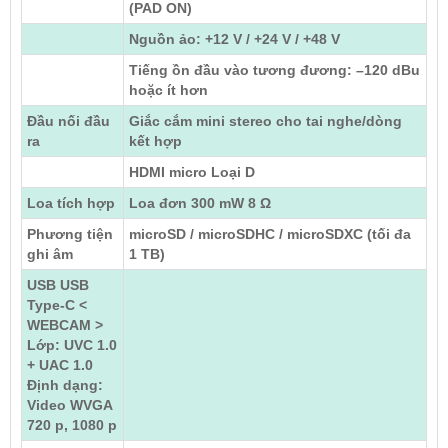
(PAD ON)
Nguồn ảo: +12 V / +24 V / +48 V
Tiếng ồn đầu vào tương đương: –120 dBu
hoặc ít hơn
Đầu nối đầu
Giắc cắm mini stereo cho tai nghe/dòng
ra
kết hợp
HDMI micro Loại D
Loa tích hợp
Loa đơn 300 mW 8 Ω
Phương tiện
microSD / microSDHC / microSDXC (tối đa
ghi âm
1 TB)
USB USB
Type-C <
WEBCAM >
Lớp: UVC 1.0
+ UAC 1.0
Định dạng:
Video WVGA
720 p, 1080 p