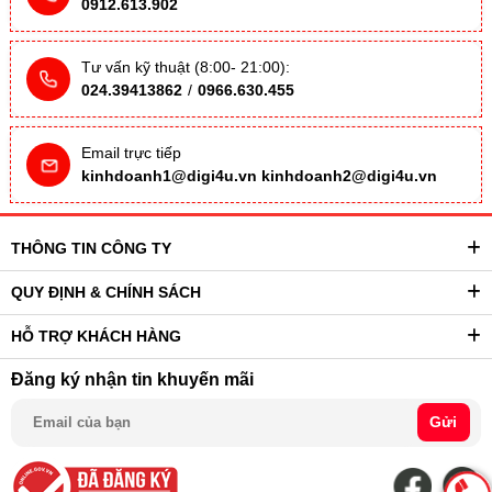
0912.613.902
Tư vấn kỹ thuật (8:00- 21:00):
024.39413862
/
0966.630.455
Email trực tiếp
kinhdoanh1@digi4u.vn
kinhdoanh2@digi4u.vn
THÔNG TIN CÔNG TY
QUY ĐỊNH & CHÍNH SÁCH
HỖ TRỢ KHÁCH HÀNG
Đăng ký nhận tin khuyến mãi
Gửi