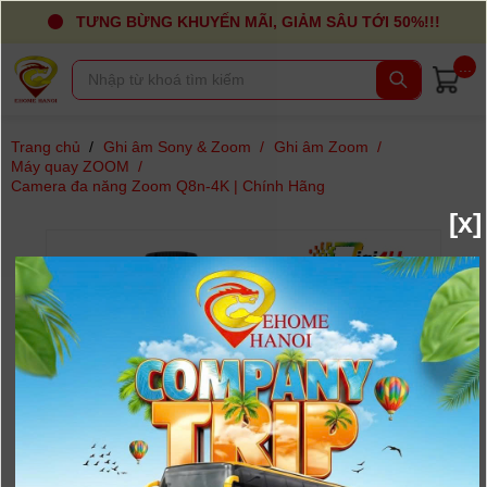
TƯNG BỪNG KHUYẾN MÃI, GIẢM SÂU TỚI 50%!!!
...
Trang chủ
/
Ghi âm Sony & Zoom
/
Ghi âm Zoom
/
Máy quay ZOOM
/
Camera đa năng Zoom Q8n-4K | Chính Hãng
[x]