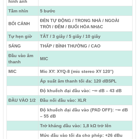
hình ảnh
Tầm nhìn
5 bước
ĐÈN TỰ ĐỘNG / TRONG NHÀ / NGOÀI
BỐI CẢNH
TRỜI / ĐÊM / BUỔI HÒA NHẠC
Tự hẹn giờ
TẮT / 3 giây / 5 giây / 10 giây
SÁNG
THẤP / BÌNH THƯỜNG / CAO
Đầu vào âm
MIC
thanh
MIC
Mic XY: XYQ-8 (mic stereo XY 120°)
Áp suất âm thanh tối đa: 120 dBSPL
Độ khuếch đại đầu vào: −∞ dB – 43 dB
ĐẦU VÀO 1/2
Đầu nối đầu vào: XLR
Độ khuếch đại đầu vào (PAD OFF): −∞ dB
– 55 dB
Trở kháng đầu vào: 1,8 kΩ trở lên
Mức đầu vào tối đa cho phép: +26 dBu