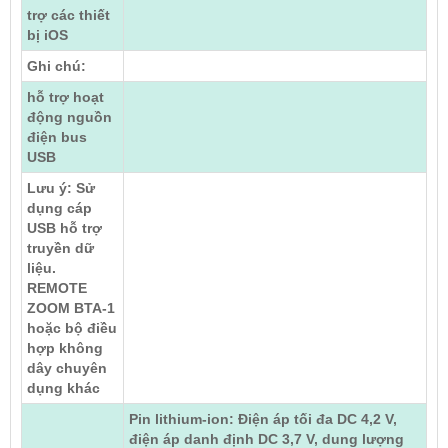
trợ các thiết
bị iOS
Ghi chú:
hỗ trợ hoạt
động nguồn
điện bus
USB
Lưu ý: Sử
dụng cáp
USB hỗ trợ
truyền dữ
liệu.
REMOTE
ZOOM BTA-1
hoặc bộ điều
hợp không
dây chuyên
dụng khác
Pin lithium-ion: Điện áp tối đa DC 4,2 V,
điện áp danh định DC 3,7 V, dung lượng