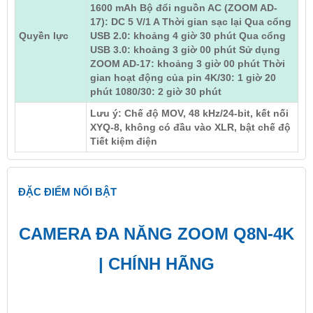
1600 mAh Bộ đổi nguồn AC (ZOOM AD-
17): DC 5 V/1 A Thời gian sạc lại Qua cổng
Quyền lực
USB 2.0: khoảng 4 giờ 30 phút Qua cổng
USB 3.0: khoảng 3 giờ 00 phút Sử dụng
ZOOM AD-17: khoảng 3 giờ 00 phút Thời
gian hoạt động của pin 4K/30: 1 giờ 20
phút 1080/30: 2 giờ 30 phút
Lưu ý: Chế độ MOV, 48 kHz/24-bit, kết nối
XYQ-8, không có đầu vào XLR, bật chế độ
Tiết kiệm điện
ĐẶC ĐIỂM NỔI BẬT
CAMERA ĐA NĂNG ZOOM Q8N-4K
| CHÍNH HÃNG