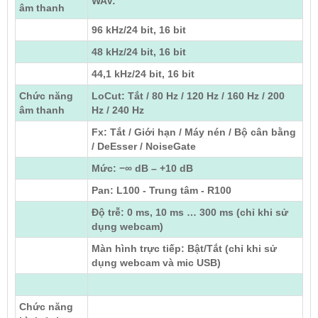
WAV:
âm thanh
96 kHz/24 bit, 16 bit
48 kHz/24 bit, 16 bit
44,1 kHz/24 bit, 16 bit
Chức năng
LoCut: Tắt / 80 Hz / 120 Hz / 160 Hz / 200
âm thanh
Hz / 240 Hz
Fx: Tắt / Giới hạn / Máy nén / Bộ cân bằng
/ DeEsser / NoiseGate
Mức: −∞ dB – +10 dB
Pan: L100 - Trung tâm - R100
Độ trễ: 0 ms, 10 ms … 300 ms (chỉ khi sử
dụng webcam)
Màn hình trực tiếp: Bật/Tắt (chỉ khi sử
dụng webcam và mic USB)
Chức năng