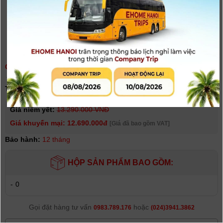
CAMERA ĐA NĂNG ZOOM Q8N-4K | CHÍNH HÃNG
(
0
người đánh giá)
Tình trạng:
Hết hàng
Giá niêm yết:
13.290.000 VNĐ
Giá khuyến mại: 12.690.000đ
[Giá đã bao gồm VAT]
Bảo hành:
12 tháng
HỘP SẢN PHẨM BAO GỒM:
-
0
Gọi đặt hàng tư vấn
hoặc
0983.789.176
(024)3941.3862