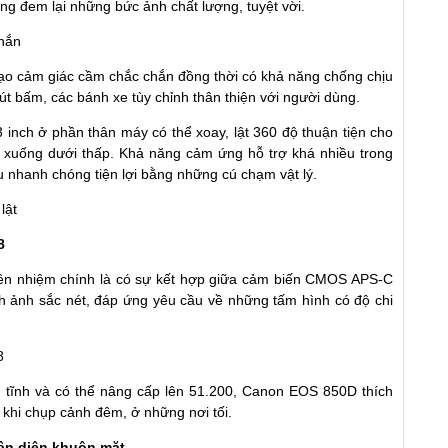
ng đem lại những bức ảnh chất lượng, tuyệt vời.
ạo cảm giác cầm chắc chắn đồng thời có khả năng chống chịu
í nút bấm, các bánh xe tùy chỉnh thân thiện với người dùng.
nch ở phần thân máy có thể xoay, lật 360 độ thuận tiện cho
 xuống dưới thấp. Khả năng cảm ứng hỗ trợ khá nhiều trong
u nhanh chóng tiện lợi bằng những cú chạm vật lý.
8
ền nhiệm chính là có sự kết hợp giữa cảm biến CMOS APS-C
nh ảnh sắc nét, đáp ứng yêu cầu về những tấm hình có độ chi
h tĩnh và có thể nâng cấp lên 51.200, Canon EOS 850D thích
khi chụp cảnh đêm, ở những nơi tối.
ận diện khuôn mặt