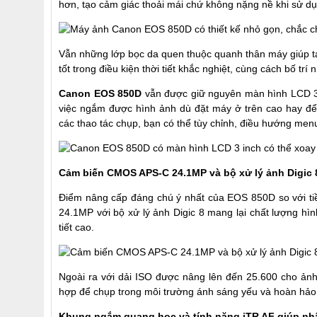
hơn, tạo cảm giác thoải mái chứ không nặng nề khi sử dụ
Vẫn những lớp bọc da quen thuộc quanh thân máy giúp t
tốt trong điều kiện thời tiết khắc nghiệt, cùng cách bố tr
Canon EOS 850D
vẫn được giữ nguyên màn hình LCD 3 i
việc ngắm được hình ảnh dù đặt máy ở trên cao hay để
các thao tác chụp, bạn có thể tùy chỉnh, điều hướng men
Cảm biến CMOS APS-C 24.1MP và bộ xử lý ảnh Digic 
Điểm nâng cấp đáng chú ý nhất của EOS 850D so với ti
24.1MP với bộ xử lý ảnh Digic 8 mang lại chất lượng hì
tiết cao.
Ngoài ra với dải ISO được nâng lên đến 25.600 cho ản
hợp để chụp trong môi trường ánh sáng yếu và hoàn hảo 
Khung ngắm quang học và tính năng iTR AF giúp nh