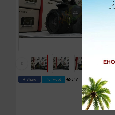
Share
Tweet
347
0