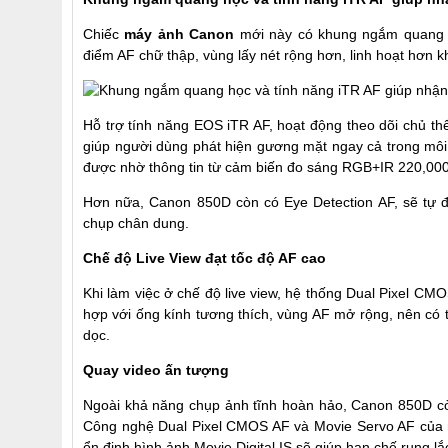
Chiếc
máy ảnh Canon
mới này có khung ngắm quang họ
điểm AF chữ thập, vùng lấy nét rộng hơn, linh hoạt hơn kh
Hỗ trợ tính năng EOS iTR AF, hoạt động theo dõi chủ 
giúp người dùng phát hiện gương mặt ngay cả trong môi
được nhờ thông tin từ cảm biến đo sáng RGB+IR 220,000 
Hơn nữa, Canon 850D còn có Eye Detection AF, sẽ tự độ
chụp chân dung.
Chế độ Live View đạt tốc độ AF cao
Khi làm việc ở chế độ live view, hệ thống Dual Pixel C
hợp với ống kính tương thích, vùng AF mở rộng, nên có
dọc.
Quay video ấn tượng
Ngoài khả năng chụp ảnh tĩnh hoàn hảo, Canon 850D còn
Công nghệ Dual Pixel CMOS AF và Movie Servo AF của m
ổn định hình ảnh Movie Digital IS sẽ giúp hạn chế rung lắ