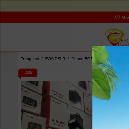
Giờ
Trang chủ
/
EOS DSLR
/
Canon EOS 850D ống kính 18-
Zoom
-4%