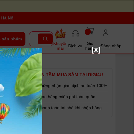
 Hà Nội
...
 sản phẩm
Khuyến
Giỏ
Dịch vụ
Đăng nhập
[x]
mại
hàng
4-5.6 IS
YÊN TÂM MUA SẮM TẠI DIGI4U
Chứng nhận giao dịch an toàn 100%
Giao hàng miễn phí toàn quốc
Thanh toán tại nhà khi nhận hàng