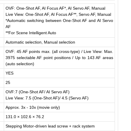
OVF: One-Shot AF, AI Focus AF*, AI Servo AF, Manual
Live View: One-Shot AF, AI Focus AF**, Servo AF, Manual
*Automatic switching between One-Shot AF and AI Servo
AF
**For Scene Intelligent Auto
Automatic selection, Manual selection
OVF: 45 AF points max. (all cross-type) / Live View: Max.
3975 selectable AF point positions / Up to 143 AF areas
(auto selection)
YES
25
OVF:7 (One-Shot AF/ AI Servo AF)
Live View: 7.5 (One-Shot AF)/ 4.5 (Servo AF)
Approx. 3x - 10x (movie only)
131.0 × 102.6 × 76.2
Stepping Motor-driven lead screw + rack system