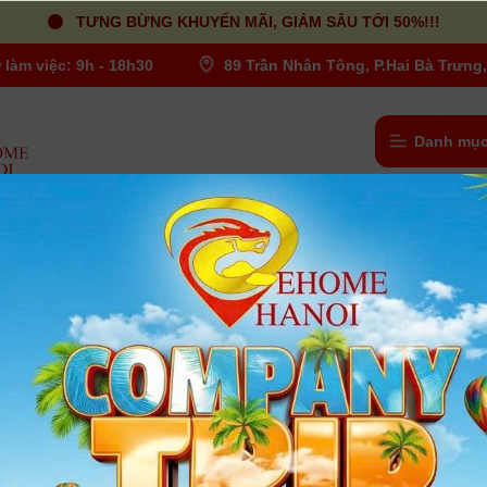
TƯNG BỪNG KHUYẾN MÃI, GIẢM SÂU TỚI 50%!!!
 làm việc: 9h - 18h30
89 Trần Nhân Tông, P.Hai Bà Trưng,
Danh mục
55mm f/4-5.6 IS STM _ Nhập Khẩu
Canon EOS 850D ống kính 18-55mm f/
STM _ Nhập Khẩu
Người dùng đánh giá
| Tình trạng:
Có hàng
- Cảm biến CMOS APS-C 24mpx
- Bộ xử lý hình ảnh DIGIC 8
- Hệ thống AF 45 điểm cross-type
- Hỗ trợ tính năng EOS iTR AF
- Tốc độ chụp liên tiếp tối đa đạt tới 7 hình/giây