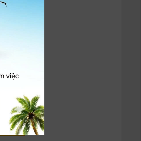
AT]
 HÀNG