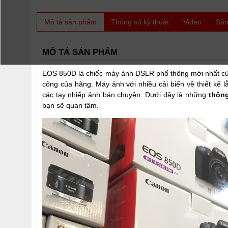
Mô tả sản phẩm
Thông số kỹ thuật
Video
Sản
MÔ TẢ SẢN PHẨM
EOS 850D là chiếc máy ảnh DSLR phổ thông mới nhất của
công của hãng. Máy ảnh với nhiều cải biến về thiết kế 
các tay nhiếp ảnh bán chuyên. Dưới đây là những
thông
bạn sẽ quan tâm.