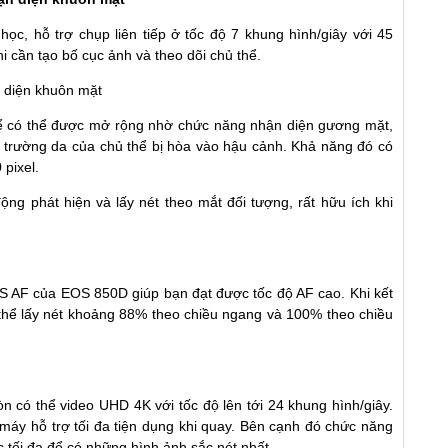
c, hỗ trợ chụp liên tiếp ở tốc độ 7 khung hình/giây với 45
i cần tạo bố cục ảnh và theo dõi chủ thể.
thể có thể được mở rộng nhờ chức năng nhận diện gương mặt,
 trường da của chủ thể bị hòa vào hậu cảnh. Khả năng đó có
pixel.
ng phát hiện và lấy nét theo mắt đối tượng, rất hữu ích khi
MOS AF của EOS 850D giúp bạn đạt được tốc độ AF cao. Khi kết
 thể lấy nét khoảng 88% theo chiều ngang và 100% theo chiều
 có thể video UHD 4K với tốc độ lên tới 24 khung hình/giây.
áy hỗ trợ tối đa tiện dụng khi quay. Bên cạnh đó chức năng
c tối đa để có những hình ảnh sắc nét nhất.