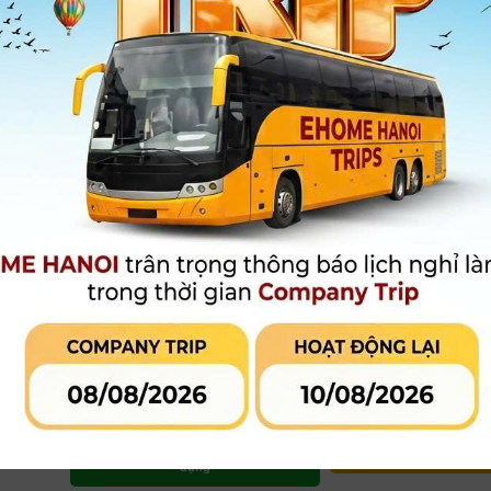
- Hỗ trợ AF theo mắt ở Live view
- Quay video 4K
- Kết nối không dây Wi-Fi và Bluetooth
- Kích thước: 131 x 102.6 x 76.2 mm
- Trọng lượng: 515g
Xem thêm
Bảo hành
:
12 tháng
Giá niêm yết:
22.500.000 đ
21.500.000 đ
Giá khuyến mại:
[Giá đã bao gồm V
MUA HÀNG
MUA TRẢ GÓP
LIÊN HỆ CỬA
Qua công ty tài chính hoặc thẻ tín
dụng