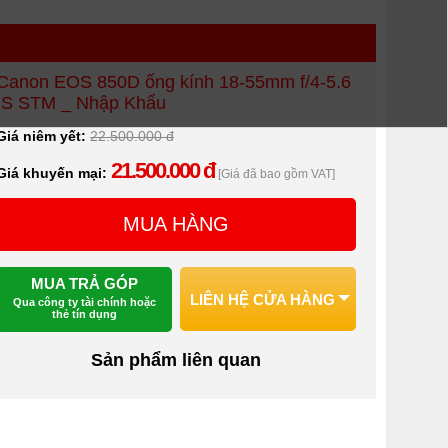
Canon EOS 850D ống kính 18-55mm f/4-5.6
IS STM _ Nhập Khẩu
Giá niêm yết:
22.500.000 đ
21.500.000 đ
Giá khuyến mại:
[Giá đã bao gồm VAT]
MUA HÀNG
MUA TRẢ GÓP
LIÊN HỆ CỬA HÀNG
Qua công ty tài chính hoặc
thẻ tín dụng
Sản phẩm liên quan