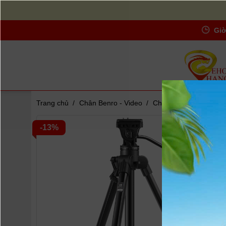
Giờ
Trang chủ
/
Chân Benro - Video
/
Chân máy Benro T980
Zoom
-13%