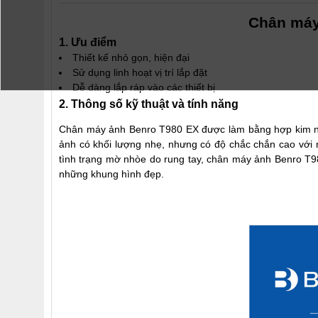
Chân máy
1. Ưu điểm
Thiết kế nhỏ gọn, hiện đại
Sử dụng linh hoạt vị trí lắp đặt
Dễ dàng lắp ráp vào các thiết bị
2. Thông số kỹ thuật và tính năng
Chân máy ảnh Benro T980 EX được làm bằng hợp kim nh
ảnh có khối lượng nhẹ, nhưng có độ chắc chắn cao với
tình trạng mờ nhòe do rung tay, chân máy ảnh Benro T98
những khung hình đẹp.