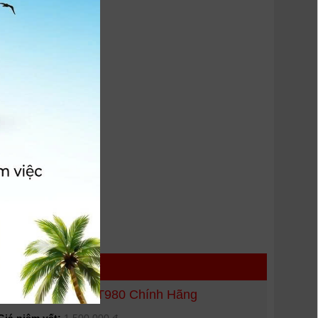
 HÀNG
Chân máy Benro T980 Chính Hãng