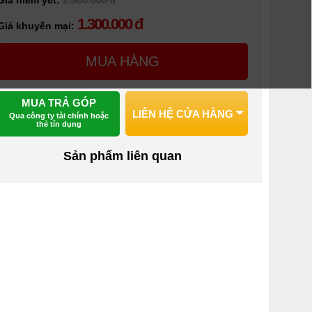
Giá niêm yết:
1.500.000 đ
1.300.000 đ
Giá khuyến mại:
MUA HÀNG
MUA TRẢ GÓP
LIÊN HỆ CỬA HÀNG
Qua công ty tài chính hoặc
thẻ tín dụng
Sản phẩm liên quan