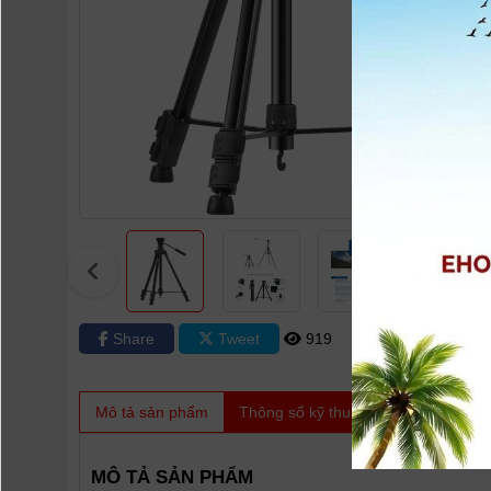
Share
Tweet
919
0
Mô tả sản phẩm
Thông số kỹ thuật
Video
Sản
MÔ TẢ SẢN PHẨM