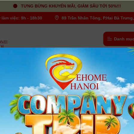
TƯNG BỪNG KHUYẾN MÃI, GIẢM SÂU TỚI 50%!!!
 làm việc: 9h - 18h30
89 Trần Nhân Tông, P.Hai Bà Trưng,
Danh mục
 Chính Hãng
Chân máy Benro T980 Chính Hãng
Người dùng đánh giá
| Tình trạng:
Có hàng
- Số đoạn chân : 3 đoạn
- Chiều cao tối đa : 1691mm
- Chiều dài khi gấp gọn : 675mm
- Trọng lượng : 1,98 kg
- Tải trọng tối đa : 5Kg
Xem thêm