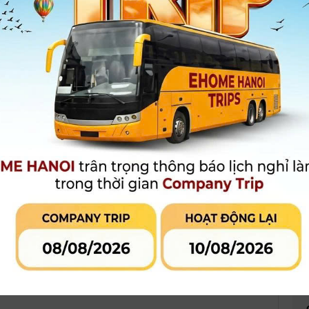
Bảo hành
:
Chưa có thông tin bảo hành
Giá niêm yết:
1.500.000 đ
1.300.000 đ
Giá khuyến mại:
MUA HÀNG
MUA TRẢ GÓP
LIÊN HỆ CỬA
Qua công ty tài chính hoặc thẻ tín
dụng
 phẩm đang khuyến mại
Đánh giá sản phẩm