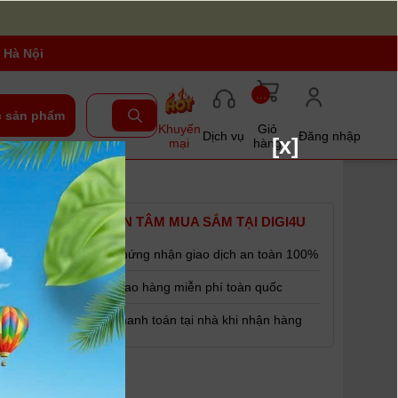
 Hà Nội
...
 sản phẩm
Khuyến
Giỏ
Dịch vụ
Đăng nhập
[x]
mại
hàng
YÊN TÂM MUA SẮM TẠI DIGI4U
Chứng nhận giao dịch an toàn 100%
Giao hàng miễn phí toàn quốc
Thanh toán tại nhà khi nhận hàng