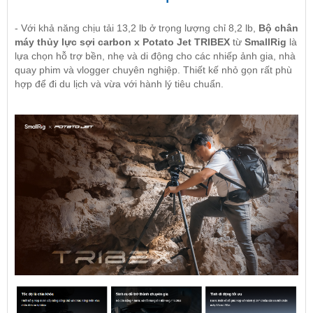
- Với khả năng chịu tải 13,2 lb ở trọng lượng chỉ 8,2 lb,
Bộ chân
máy thủy lực sợi carbon x Potato Jet TRIBEX
từ
SmallRig
là
lựa chọn hỗ trợ bền, nhẹ và di động cho các nhiếp ảnh gia, nhà
quay phim và vlogger chuyên nghiệp. Thiết kế nhỏ gọn rất phù
hợp để đi du lịch và vừa với hành lý tiêu chuẩn.