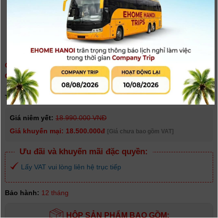
CHÂN MÁY SMALLRIG X POTATO JET TRIBEX HYDRAULIC
CARBON FIBER TRIPOD KIT 4259| CHÍNH HÃNG
(
0
người đánh giá)
Tình trạng:
Có hàng
Giá niêm yết:
18.990.000 VNĐ
Giá khuyến mại: 18.500.000đ
[Giá chưa bao gồm VAT]
Ưu đãi và khuyến mãi đặc quyền:
Lấy VAT vui lòng liên hệ trục tiếp
Bảo hành:
12 tháng
HỘP SẢN PHẨM BAO GỒM: