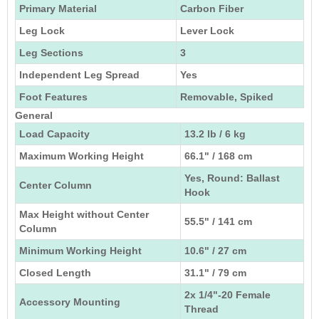
Primary Material
Carbon Fiber
Leg Lock
Lever Lock
Leg Sections
3
Independent Leg Spread
Yes
Foot Features
Removable, Spiked
General
Load Capacity
13.2 lb / 6 kg
Maximum Working Height
66.1" / 168 cm
Yes, Round: Ballast
Center Column
Hook
Max Height without Center
55.5" / 141 cm
Column
Minimum Working Height
10.6" / 27 cm
Closed Length
31.1" / 79 cm
2x 1/4"-20 Female
Accessory Mounting
Thread