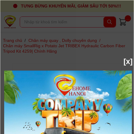
TƯNG BỪNG KHUYẾN MÃI, GIẢM SÂU TỚI 50%!!!
...
Trang chủ
/
Chân máy quay , Dolly chuyên dụng
/
Chân máy SmallRig x Potato Jet TRIBEX Hydraulic Carbon Fiber
Tripod Kit 4259| Chính Hãng
[x]