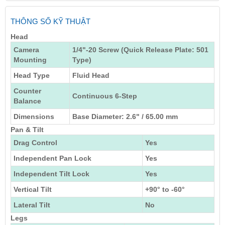
THÔNG SỐ KỸ THUẬT
Head
Camera
1/4"-20 Screw (Quick Release Plate: 501
Mounting
Type)
Head Type
Fluid Head
Counter
Continuous 6-Step
Balance
Dimensions
Base Diameter: 2.6" / 65.00 mm
Pan & Tilt
Drag Control
Yes
Independent Pan Lock
Yes
Independent Tilt Lock
Yes
Vertical Tilt
+90° to -60°
Lateral Tilt
No
Legs