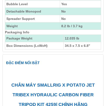
Bubble Level
Yes
Detachable Monopod
No
Spreader Support
No
Weight
8.2 lb / 3.7 kg
Packaging Info
Package Weight
12.035 lb
Box Dimensions (LxWxH)
34.5 x 7.5 x 6.8"
ĐẶC ĐIỂM NỔI BẬT
CHÂN MÁY SMALLRIG X POTATO JET
TRIBEX HYDRAULIC CARBON FIBER
TRIPOD KIT 4259| CHÍNH HÃNG