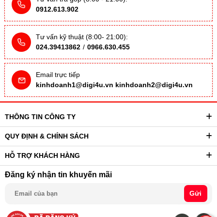
0912.613.902
Tư vấn kỹ thuật (8:00- 21:00):
024.39413862
/
0966.630.455
Email trực tiếp
kinhdoanh1@digi4u.vn
kinhdoanh2@digi4u.vn
THÔNG TIN CÔNG TY
QUY ĐỊNH & CHÍNH SÁCH
HỖ TRỢ KHÁCH HÀNG
Đăng ký nhận tin khuyến mãi
Gửi