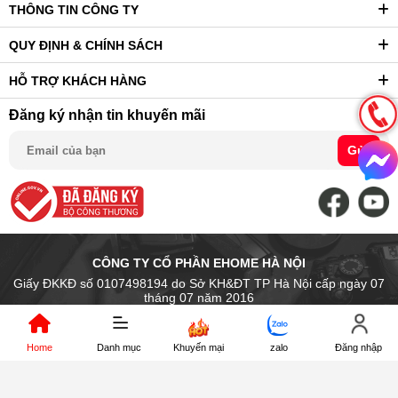
THÔNG TIN CÔNG TY
QUY ĐỊNH & CHÍNH SÁCH
HỖ TRỢ KHÁCH HÀNG
Đăng ký nhận tin khuyến mãi
Gửi
CÔNG TY CỔ PHẦN EHOME HÀ NỘI
Giấy ĐKKĐ số 0107498194 do Sở KH&ĐT TP Hà Nội cấp ngày 07
tháng 07 năm 2016
Trụ sở chính: Số 14 Ngõ Chợ Khâm Thiên, P. Văn Miếu Quốc Tử Giám
- Tp. Hà Nội, Việt Nam
Home
Danh mục
Khuyến mại
zalo
Đăng nhập
Địa điểm kinh doanh: 89 Trần Nhân Tông, P.Hai Bà Trưng, Hà Nội
Điện thoại: (024).39972546 Hot line : 0966.889.176
Email: kinhdoanh1@digi4u.vn - kinhdoanh2@digi4u.vn