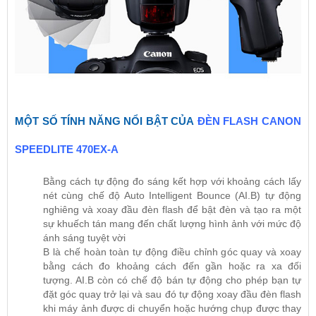
MỘT SỐ TÍNH NĂNG NỔI BẬT CỦA
ĐÈN FLASH CANON
SPEEDLITE 470EX-A
Bằng cách tự động đo sáng kết hợp với khoảng cách lấy
nét cùng chế độ Auto Intelligent Bounce (AI.B) tự động
nghiêng và xoay đầu đèn flash để bật đèn và tạo ra một
sự khuếch tán mang đến chất lượng hình ảnh với mức độ
ánh sáng tuyệt vời
B là chế hoàn toàn tự động điều chỉnh góc quay và xoay
bằng cách đo khoảng cách đến gần hoặc ra xa đối
tượng. AI.B còn có chế độ bán tự động cho phép bạn tự
đặt góc quay trở lại và sau đó tự động xoay đầu đèn flash
khi máy ảnh được di chuyển hoặc hướng chụp được thay