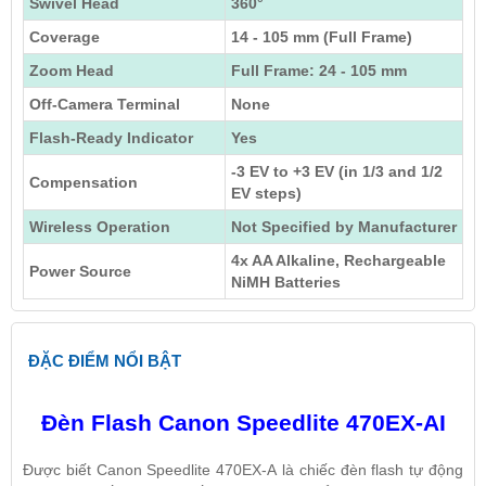
Swivel Head
360°
Coverage
14 - 105 mm (Full Frame)
Zoom Head
Full Frame: 24 - 105 mm
Off-Camera Terminal
None
Flash-Ready Indicator
Yes
-3 EV to +3 EV (in 1/3 and 1/2
Compensation
EV steps)
Wireless Operation
Not Specified by Manufacturer
4x AA Alkaline, Rechargeable
Power Source
NiMH Batteries
ĐẶC ĐIỂM NỔI BẬT
Đèn Flash Canon Speedlite 470EX-AI
Được biết Canon Speedlite 470EX-A là chiếc đèn flash tự động