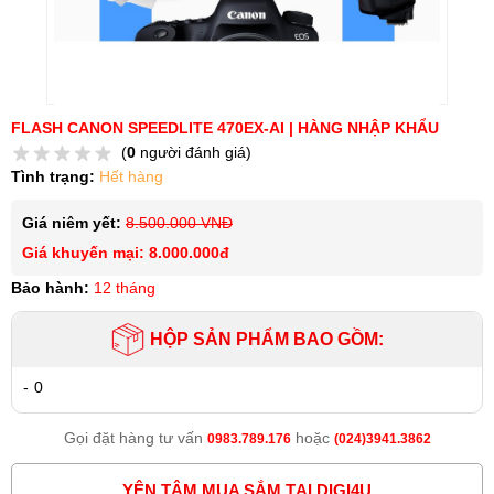
FLASH CANON SPEEDLITE 470EX-AI | HÀNG NHẬP KHẨU
(
0
người đánh giá)
Tình trạng:
Hết hàng
Giá niêm yết:
8.500.000 VNĐ
Giá khuyến mại: 8.000.000đ
Bảo hành:
12 tháng
HỘP SẢN PHẨM BAO GỒM:
-
0
Gọi đặt hàng tư vấn
hoặc
0983.789.176
(024)3941.3862
YÊN TÂM MUA SẮM TẠI DIGI4U