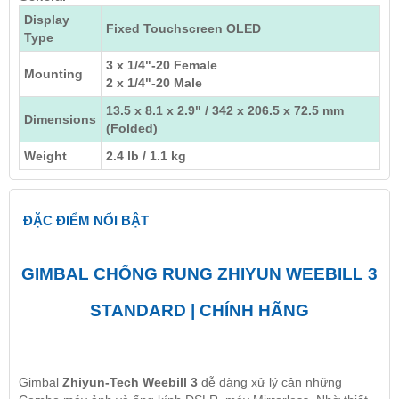
Display
Fixed Touchscreen OLED
Type
3 x 1/4"-20 Female
Mounting
2 x 1/4"-20 Male
13.5 x 8.1 x 2.9" / 342 x 206.5 x 72.5 mm
Dimensions
(Folded)
Weight
2.4 lb / 1.1 kg
ĐẶC ĐIỂM NỔI BẬT
GIMBAL CHỐNG RUNG ZHIYUN WEEBILL 3
STANDARD | CHÍNH HÃNG
Gimbal
Zhiyun-Tech Weebill 3
dễ dàng xử lý cân những