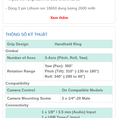
- Dùng 3 pin Lithium ion 18650 dung lượng 2600 mAh
Xem thêm
THÔNG SỐ KỸ THUẬT
Grip Design
Handheld Ring
Gimbal
Number of Axes
3-Axis (Pitch, Roll, Yaw)
Yaw (Pan): 360°
Rotation Range
Pitch (Tilt): 310° (-130 to 180°)
Roll: 340° (-280 to 60°)
Compatibility
Camera Control
On Compatible Models
Camera Mounting Screw
2 x
1/4"-20 Male
Connectivity
1 x
1/8" / 3.5 mm (Audio) Input
1 x
USB Type-C Input