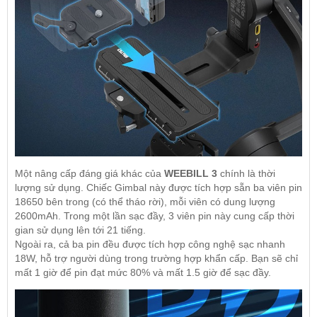
Một nâng cấp đáng giá khác của
WEEBILL 3
chính là thời
lượng sử dụng. Chiếc Gimbal này được tích hợp sẵn ba viên pin
18650 bên trong (có thể tháo rời), mỗi viên có dung lượng
2600mAh. Trong một lần sạc đầy, 3 viên pin này cung cấp thời
gian sử dụng lên tới 21 tiếng.
Ngoài ra, cả ba pin đều được tích hợp công nghệ sạc nhanh
18W, hỗ trợ người dùng trong trường hợp khẩn cấp. Bạn sẽ chỉ
mất 1 giờ để pin đạt mức 80% và mất 1.5 giờ để sạc đầy.