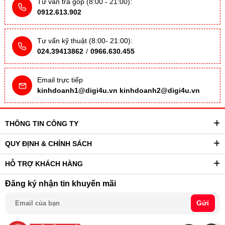
Tư vấn trả góp (8:00 - 21:00):
0912.613.902
Tư vấn kỹ thuật (8:00- 21:00):
024.39413862
/
0966.630.455
Email trực tiếp
kinhdoanh1@digi4u.vn
kinhdoanh2@digi4u.vn
THÔNG TIN CÔNG TY
QUY ĐỊNH & CHÍNH SÁCH
HỖ TRỢ KHÁCH HÀNG
Đăng ký nhận tin khuyến mãi
Gửi