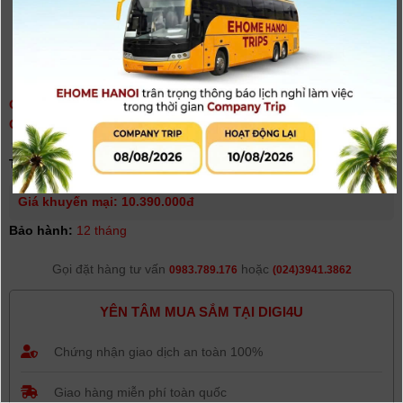
GIMBAL CHỐNG RUNG ZHIYUN WEEBILL 3 STANDARD |
CHÍNH HÃNG
(
0
người đánh giá)
Tình trạng:
Hết hàng
Giá khuyến mại: 10.390.000đ
Bảo hành:
12 tháng
Gọi đặt hàng tư vấn
hoặc
0983.789.176
(024)3941.3862
YÊN TÂM MUA SẮM TẠI DIGI4U
Chứng nhận giao dịch an toàn 100%
Giao hàng miễn phí toàn quốc