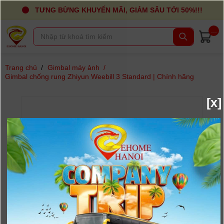
TƯNG BỪNG KHUYẾN MÃI, GIẢM SÂU TỚI 50%!!!
...
Trang chủ
/
Gimbal máy ảnh
/
Gimbal chống rung Zhiyun Weebill 3 Standard | Chính hãng
[x]