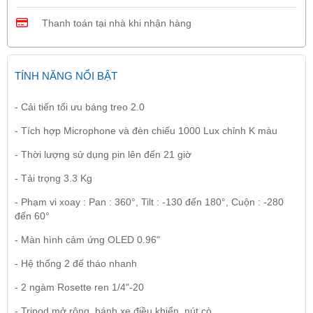
Thanh toán tại nhà khi nhận hàng
TÍNH NĂNG NỔI BẬT
- Cải tiến tối ưu báng treo 2.0
- Tích hợp Microphone và đèn chiếu 1000 Lux chỉnh K màu
- Thời lượng sử dụng pin lên đến 21 giờ
- Tải trọng 3.3 Kg
- Phạm vi xoay : Pan : 360°, Tilt : -130 đến 180°, Cuộn : -280
đến 60°
- Màn hình cảm ứng OLED 0.96"
- Hệ thống 2 đế tháo nhanh
- 2 ngàm Rosette ren 1/4"-20
- Tripod mở rộng, bánh xe điều khiển, nút cò