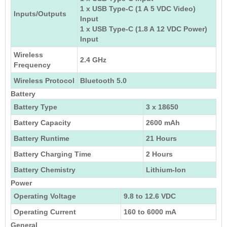
1 x
USB Type-C (1 A 5 VDC Video)
Inputs/Outputs
Input
1 x
USB Type-C (1.8 A 12 VDC Power)
Input
Wireless
2.4 GHz
Frequency
Wireless Protocol
Bluetooth 5.0
Battery
Battery Type
3 x
18650
Battery Capacity
2600 mAh
Battery Runtime
21 Hours
Battery Charging Time
2 Hours
Battery Chemistry
Lithium-Ion
Power
Operating Voltage
9.8 to 12.6 VDC
Operating Current
160 to 6000 mA
General