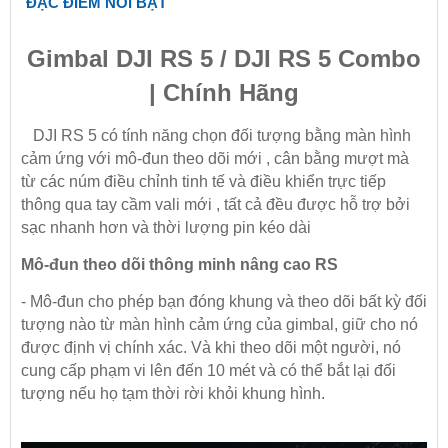
ĐẶC ĐIỂM NỔI BẬT
Gimbal DJI RS 5 / DJI RS 5 Combo
| Chính Hãng
DJI RS 5 có tính năng chọn đối tượng bằng màn hình
cảm ứng với mô-đun theo dõi mới , cân bằng mượt mà
từ các núm điều chỉnh tinh tế và điều khiển trực tiếp
thông qua tay cầm vali mới , tất cả đều được hỗ trợ bởi
sạc nhanh hơn và thời lượng pin kéo dài
Mô-đun theo dõi thông minh nâng cao RS
- Mô-đun cho phép bạn đóng khung và theo dõi bất kỳ đối
tượng nào từ màn hình cảm ứng của gimbal, giữ cho nó
được định vị chính xác. Và khi theo dõi một người, nó
cung cấp phạm vi lên đến 10 mét và có thể bắt lại đối
tượng nếu họ tạm thời rời khỏi khung hình.