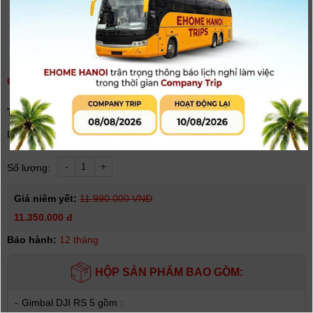
GIMBAL DJI RS 5 / DJI RS 5 COMBO | CHÍNH HÃNG
(
0
người đánh giá)
Tình trạng:
Có hàng
RS5
RS5 Combo
Lựa chọn phiên bản Gimbal DJI
-
+
Số lượng:
Giá niêm yết:
11.990.000 VNĐ
11.350.000 đ
Bảo hành:
12 tháng
HỘP SẢN PHẨM BAO GỒM:
-
Gimbal DJI RS 5 gồm :