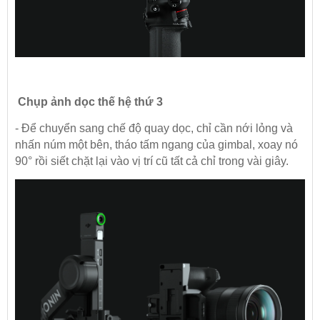
Chụp ảnh dọc thế hệ thứ 3
- Để chuyển sang chế độ quay dọc, chỉ cần nới lỏng và
nhấn núm một bên, tháo tấm ngang của gimbal, xoay nó
90° rồi siết chặt lại vào vị trí cũ tất cả chỉ trong vài giây.