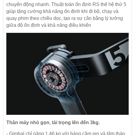
chuyển động nhanh. Thuật toán ổn định RS thế hệ thứ 5
giúp tăng cường khả năng ổn định khi đi bộ, chạy và
quay phim theo chiều dọc, tạo ra sự cân bằng lý tưởng
giữa độ ổn định và khả năng điều khiển
Thân máy nhỏ gọn, tải trọng lên đến 3kg.
- Gimbal chỉ nặng 1,46 kg với báng cầm pin và tấm tháo