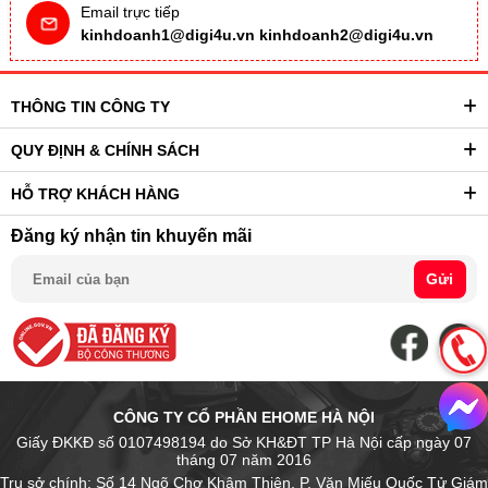
Email trực tiếp
kinhdoanh1@digi4u.vn
kinhdoanh2@digi4u.vn
THÔNG TIN CÔNG TY
QUY ĐỊNH & CHÍNH SÁCH
HỖ TRỢ KHÁCH HÀNG
Đăng ký nhận tin khuyến mãi
Gửi
CÔNG TY CỔ PHẦN EHOME HÀ NỘI
Giấy ĐKKĐ số 0107498194 do Sở KH&ĐT TP Hà Nội cấp ngày 07
tháng 07 năm 2016
Trụ sở chính: Số 14 Ngõ Chợ Khâm Thiên, P. Văn Miếu Quốc Tử Giám