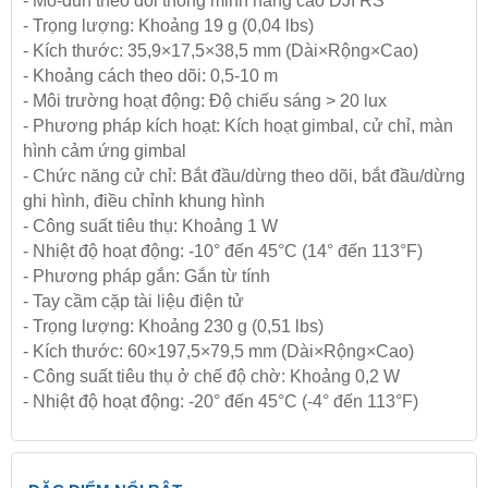
- Mô-đun theo dõi thông minh nâng cao DJI RS
- Trọng lượng: Khoảng 19 g (0,04 lbs)
- Kích thước: 35,9×17,5×38,5 mm (Dài×Rộng×Cao)
- Khoảng cách theo dõi: 0,5-10 m
- Môi trường hoạt động: Độ chiếu sáng > 20 lux
- Phương pháp kích hoạt: Kích hoạt gimbal, cử chỉ, màn
hình cảm ứng gimbal
- Chức năng cử chỉ: Bắt đầu/dừng theo dõi, bắt đầu/dừng
ghi hình, điều chỉnh khung hình
- Công suất tiêu thụ: Khoảng 1 W
- Nhiệt độ hoạt động: -10° đến 45°C (14° đến 113°F)
- Phương pháp gắn: Gắn từ tính
- Tay cầm cặp tài liệu điện tử
- Trọng lượng: Khoảng 230 g (0,51 lbs)
- Kích thước: 60×197,5×79,5 mm (Dài×Rộng×Cao)
- Công suất tiêu thụ ở chế độ chờ: Khoảng 0,2 W
- Nhiệt độ hoạt động: -20° đến 45°C (-4° đến 113°F)