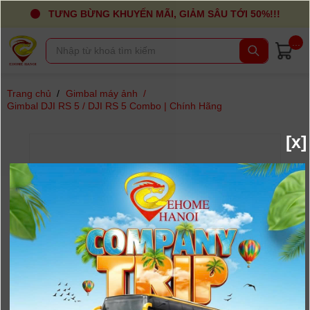
TƯNG BỪNG KHUYẾN MÃI, GIẢM SÂU TỚI 50%!!!
...
Trang chủ
/
Gimbal máy ảnh
/
Gimbal DJI RS 5 / DJI RS 5 Combo | Chính Hãng
[x]