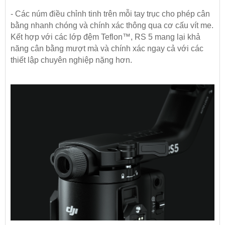
- Các núm điều chỉnh tinh trên mỗi tay trục cho phép cân
bằng nhanh chóng và chính xác thông qua cơ cấu vít me.
Kết hợp với các lớp đệm Teflon™, RS 5 mang lại khả
năng cân bằng mượt mà và chính xác ngay cả với các
thiết lập chuyên nghiệp nặng hơn.