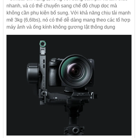
nhanh, và có thể chuyển sang chế độ chụp dọc mà
không cần phụ kiện bổ sung. Với khả năng chịu tải mạnh
mẽ 3kg (6,6lbs), nó có thể dễ dàng mang theo các tổ hợp
máy ảnh và ống kính không gương lật thông dụng