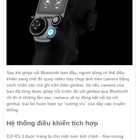
Sau khi ghép nối Bluetooth ban đầu, người dùng có thể điều
khiển sang chế độ quay video hay chụp ảnh trên camera bằng
cách nhấn vào nút ghi trên thân gimbal. Và nếu camera của
bạn đã từng được ghép nối trước đó với gimbal qua Bluetooth
rồi thì ở những lần sau, camera sẽ tự động kết nối lại với
gimbal, loại bỏ hoàn toàn sự “vướng víu" của dây cáp truyền
thống.
Hệ thống điều khiển tích hợp
DJI RS 3 được trang bị cho một núm tinh chỉnh - fine-tuning