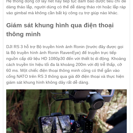
Hệ thống động cơ lấy nét này tiếp tục đảm bảo được tiêu chí dễ
dàng tháo lắp, người dùng có thể dễ dàng tháo rời hoặc lắp ráp
vào gimbal mà không cần bất kỳ công cụ trợ giúp nào khác.
Giám sát khung hình qua điện thoại
thông minh
DJI RS 3 hỗ trợ Bộ truyền hình ảnh Ronin (trước đây được gọi
là Bộ truyền hình ảnh Ronin RavenEye) để truyền trực tiếp
nguồn cấp dữ liệu HD 1080p30 đến với thiết bị di động. Khoảng
cách truyền tín hiệu tối đa là khoảng 200m với độ trễ thấp, cỡ
60 ms. Một chiếc điện thoại thông minh cũng có thể gắn vào
cổng NATO trên RS 3 thông qua giá đỡ điện thoại và thực hiện
giám sát khung hình không dây rất dễ dàng.