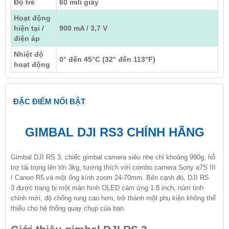
Độ trễ
60 mili giây
Hoạt động
hiện tại /
900 mA / 3,7 V
điện áp
Nhiệt độ
0° đến 45°C (32° đến 113°F)
hoạt động
ĐẶC ĐIỂM NỔI BẬT
GIMBAL DJI RS3 CHÍNH HÃNG
Gimbal DJI RS 3, chiếc gimbal camera siêu nhẹ chỉ khoảng 990g, hỗ
trợ tải trọng lên tới 3kg, tương thích với ​combo camera Sony a7S III
/ Canon R5 và một ống kính zoom 24-70mm​. Bên cạnh đó,
DJI RS
3
được trang bị một màn hình OLED cảm ứng 1.8 inch, núm tinh
chỉnh mới, độ chống rung cao hơn, trở thành một phụ kiện không thể
thiếu cho hệ thống quay chụp của bạn.