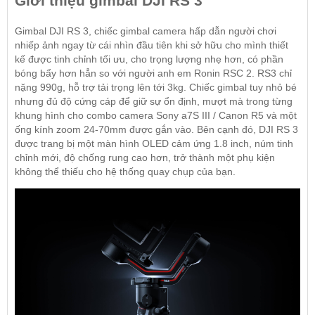
Giới thiệu gimbal DJI RS 3
Gimbal DJI RS 3, chiếc gimbal camera hấp dẫn người chơi
nhiếp ảnh ngay từ cái nhìn đầu tiên khi sở hữu cho mình thiết
kế được tinh chỉnh tối ưu, cho trọng lượng nhẹ hơn, có phần
bóng bẩy hơn hẳn so với người anh em Ronin RSC 2. RS3 chỉ
nặng 990g, hỗ trợ tải trọng lên tới 3kg. Chiếc gimbal tuy nhỏ bé
nhưng đủ độ cứng cáp để giữ sự ổn định, mượt mà trong từng
khung hình cho combo camera
Sony a7S III
/
Canon R5
và một
ống kính zoom 24-70mm được gắn vào. Bên cạnh đó, DJI RS 3
được trang bị một màn hình OLED cảm ứng 1.8 inch, núm tinh
chỉnh mới, độ chống rung cao hơn, trở thành một phụ kiện
không thể thiếu cho hệ thống quay chụp của bạn.