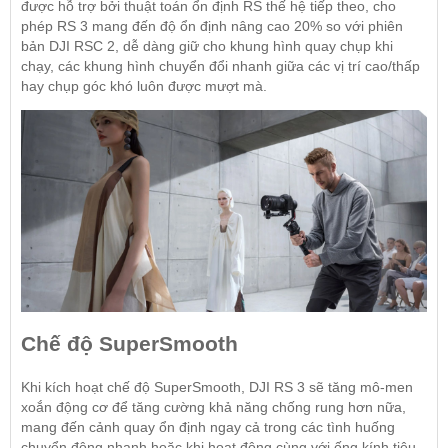
được hỗ trợ bởi thuật toán ổn định RS thế hệ tiếp theo, cho
phép RS 3 mang đến độ ổn định nâng cao 20% so với phiên
bản
DJI RSC 2
, dễ dàng giữ cho khung hình quay chụp khi
chạy, các khung hình chuyển đổi nhanh giữa các vị trí cao/thấp
hay chụp góc khó luôn được mượt mà.
Chế độ ​​SuperSmooth
Khi kích hoạt chế độ SuperSmooth, DJI RS 3 sẽ tăng mô-men
xoắn động cơ để tăng cường khả năng chống rung hơn nữa,
mang đến cảnh quay ổn định ngay cả trong các tình huống
chuyển động nhanh hoặc khi hoạt động cùng với ống kính tiêu