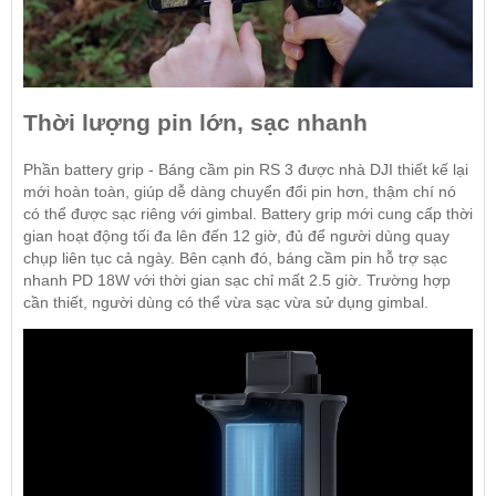
Thời lượng pin lớn, sạc nhanh
Phần battery grip - Báng cầm pin RS 3 được nhà DJI thiết kế lại
mới hoàn toàn, giúp dễ dàng chuyển đổi pin hơn, thậm chí nó
có thể được sạc riêng với gimbal. Battery grip mới cung cấp thời
gian hoạt động tối đa lên đến 12 giờ, đủ để người dùng quay
chụp liên tục cả ngày. Bên cạnh đó, báng cầm pin hỗ trợ sạc
nhanh PD 18W với thời gian sạc chỉ mất 2.5 giờ. Trường hợp
cần thiết, người dùng có thể vừa sạc vừa sử dụng gimbal.