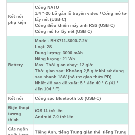
Cổng NATO
1/4 “-20 Lỗ gắn lỗ truyền video / Cổng mô tơ
Kết nối
lấy nét (USB-C)
phụ kiện
Cổng điều khiển máy ảnh RSS (USB-C)
Cổng mô tơ lấy nét (USB-C)
Model: BHX711-3000-7.2V
Loại: 2S
Dung lượng: 3000 mAh
Năng lượng: 21 Wh
Battery
Max. Thời gian chạy: 12 giờ
Thời gian sạc: Khoảng 2,5 giờ khi sử dụng
sạc nhanh 18W (hỗ trợ giao thức PD)
Nhiệt độ sạc đề xuất: 5 ° đến 40 ° C (41 °
đến 104 ° F)
Kết nối
Cổng sạc Bluetooth 5.0 (USB-C)
Điện thoại
iOS 11 trở lên
tương
Android 7.0 trở lên
thích
Các ngôn
Tiếng Anh, tiếng Trung giản thể, tiếng Trung