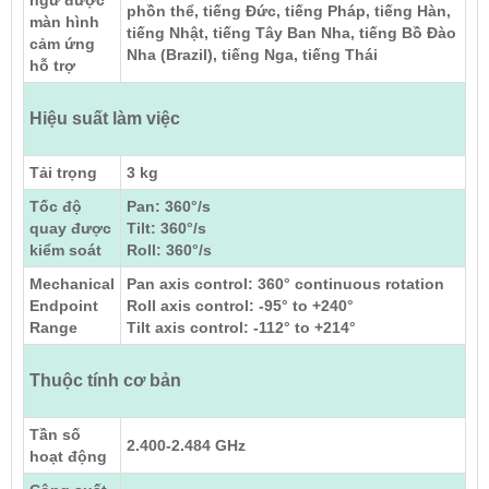
ngữ được
phồn thể, tiếng Đức, tiếng Pháp, tiếng Hàn,
màn hình
tiếng Nhật, tiếng Tây Ban Nha, tiếng Bồ Đào
cảm ứng
Nha (Brazil), tiếng Nga, tiếng Thái
hỗ trợ
Hiệu suất làm việc
Tải trọng
3 kg
Tốc độ
Pan: 360°/s
quay được
Tilt: 360°/s
kiểm soát
Roll: 360°/s
Mechanical
Pan axis control: 360° continuous rotation
Endpoint
Roll axis control: -95° to +240°
Range
Tilt axis control: -112° to +214°
Thuộc tính cơ bản
Tần số
2.400-2.484 GHz
hoạt động