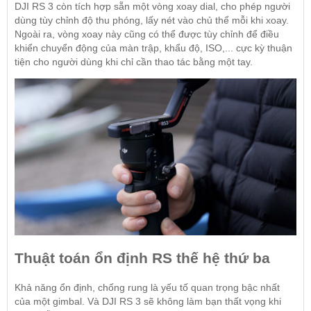
DJI RS 3 còn tích hợp sẵn một vòng xoay dial, cho phép người
dùng tùy chỉnh độ thu phóng, lấy nét vào chủ thể mỗi khi xoay.
Ngoài ra, vòng xoay này cũng có thể được tùy chỉnh để điều
khiển chuyển động của màn trập, khẩu độ, ISO,... cực kỳ thuận
tiện cho người dùng khi chỉ cần thao tác bằng một tay.
Thuật toán ổn định RS thế hệ thứ ba
Khả năng ổn định, chống rung là yếu tố quan trọng bậc nhất
của một gimbal. Và DJI RS 3 sẽ không làm bạn thất vọng khi