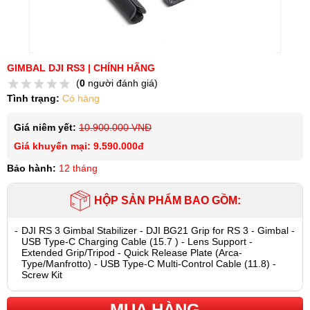
GIMBAL DJI RS3 | CHÍNH HÃNG
(
0
người đánh giá)
Tình trạng:
Có hàng
Giá niêm yết:
10.900.000 VNĐ
Giá khuyến mại: 9.590.000đ
Bảo hành:
12 tháng
HỘP SẢN PHẨM BAO GỒM:
-
DJI RS 3 Gimbal Stabilizer - DJI BG21 Grip for RS 3 - Gimbal -
USB Type-C Charging Cable (15.7 ) - Lens Support -
Extended Grip/Tripod - Quick Release Plate (Arca-
Type/Manfrotto) - USB Type-C Multi-Control Cable (11.8) -
Screw Kit
MUA HÀNG