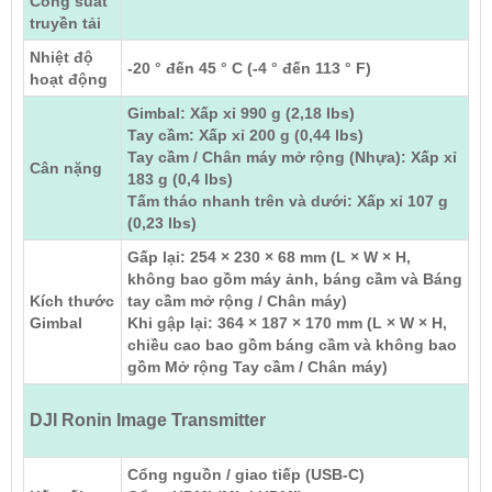
Công suất
truyền tải
Nhiệt độ
-20 ° đến 45 ° C (-4 ° đến 113 ° F)
hoạt động
Gimbal: Xấp xỉ 990 g (2,18 lbs)
Tay cầm: Xấp xỉ 200 g (0,44 lbs)
Tay cầm / Chân máy mở rộng (Nhựa): Xấp xỉ
Cân nặng
183 g (0,4 lbs)
Tấm tháo nhanh trên và dưới: Xấp xỉ 107 g
(0,23 lbs)
Gấp lại: 254 × 230 × 68 mm (L × W × H,
không bao gồm máy ảnh, báng cầm và Báng
Kích thước
tay cầm mở rộng / Chân máy)
Gimbal
Khi gập lại: 364 × 187 × 170 mm (L × W × H,
chiều cao bao gồm báng cầm và không bao
gồm Mở rộng Tay cầm / Chân máy)
DJI Ronin Image Transmitter
Cổng nguồn / giao tiếp (USB-C)