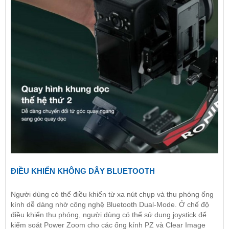
ĐIỀU KHIỂN KHÔNG DÂY BLUETOOTH
Người dùng có thể điều khiển từ xa nút chụp và thu phóng ống
kính dễ dàng nhờ công nghệ Bluetooth Dual-Mode. Ở chế độ
điều khiển thu phóng, người dùng có thể sử dụng joystick để
kiểm soát Power Zoom cho các ống kính PZ và Clear Image