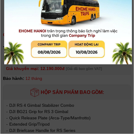
GIMBAL DJI RS4 COMBO | CHÍNH HÃNG
(
0
người đánh giá)
Tình trạng:
Có hàng
Giá niêm yết:
14.990.000 VNĐ
Giá khuyến mại: 12.190.000đ
[Giá đã bao gồm VAT]
Bảo hành:
12 tháng
HỘP SẢN PHẨM BAO GỒM:
-
DJI RS 4 Gimbal Stabilizer Combo
-
DJI BG21 Grip for RS 3 Gimbal
-
Quick Release Plate (Arca-Type/Manfrotto)
-
Extended Grip/Tripod
-
DJI Briefcase Handle for RS Series