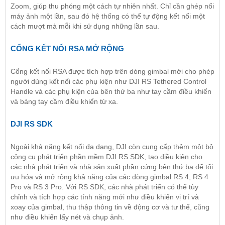
Zoom, giúp thu phóng một cách tự nhiên nhất. Chỉ cần ghép nối
máy ảnh một lần, sau đó hệ thống có thể tự động kết nối một
cách mượt mà mỗi khi sử dụng những lần sau.
CỔNG KẾT NỐI RSA MỞ RỘNG
Cổng kết nối RSA được tích hợp trên dòng gimbal mới cho phép
người dùng kết nối các phụ kiện như DJI RS Tethered Control
Handle và các phụ kiện của bên thứ ba như tay cầm điều khiển
và báng tay cầm điều khiển từ xa.
DJI RS SDK
Ngoài khả năng kết nối đa dạng, DJI còn cung cấp thêm một bộ
công cụ phát triển phần mềm DJI RS SDK, tạo điều kiện cho
các nhà phát triển và nhà sản xuất phần cứng bên thứ ba để tối
ưu hóa và mở rộng khả năng của các dòng gimbal RS 4, RS 4
Pro và RS 3 Pro. Với RS SDK, các nhà phát triển có thể tùy
chỉnh và tích hợp các tính năng mới như điều khiển vị trí và
xoay của gimbal, thu thập thông tin về động cơ và tư thế, cũng
như điều khiển lấy nét và chụp ảnh.