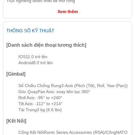
Trục nghiêng được thiết kế mở rộng
Xem thêm
THÔNG SỐ KỸ THUẬT
[Danh sách điện thoại tương thích]
IOS
11.0 trở lên
Android
8.0 trở lên
[Gimbal]
Số Chiều Chống Rung
3-Axis (Pitch (Tilt), Roll, Yaw (Pan))
Góc Quay
Pan Axis: xoay liên tục 360°
Roll Axis: -95° to +240°
Tilt Axis: -112° to +214°
Tải Trọng
3 kg (6.6 lbs)
[Kết Nối]
Cổng Kết Nối
Ronin Series Accessories (RSA)/CổngNATO