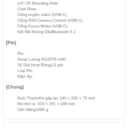
1/4"-20 Mounting Hole
Cold Shoe
Cổng truyền video (USB-C)
Cổng RSS Camera Control (USB-C)
Cổng Focus Motor (USB-C)
Kết Nối Không Dây
Bluetooth 5.1
[Pin]
Pin
-
Dung Lượng Pin
2970 mAh
Số Giờ Hoạt Động
3,5 giờ
Loại Pin
-
Điện Áp
-
[Chung]
Kích Thước
Khi gập lại: 245 × 255 × 75 mm
Khi mở ra: 370 × 191 × 189 mm
Cân Nặng
1066 g