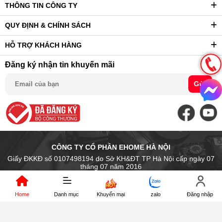
THÔNG TIN CÔNG TY
QUY ĐỊNH & CHÍNH SÁCH
HỖ TRỢ KHÁCH HÀNG
Đăng ký nhận tin khuyến mãi
Gửi
CÔNG TY CỔ PHẦN EHOME HÀ NỘI
Giấy ĐKKĐ số 0107498194 do Sở KH&ĐT TP Hà Nội cấp ngày 07
tháng 07 năm 2016
Trụ sở chính: Số 14 Ngõ Chợ Khâm Thiên, P. Văn Miếu Quốc Tử Giám
- Tp. Hà Nội, Việt Nam
Địa điểm kinh doanh: 89 Trần Nhân Tông, P.Hai Bà Trưng, Hà Nội
Home
Danh mục
Khuyến mại
zalo
Đăng nhập
Điện thoại: (024).39972546 Hot line : 0966.889.176
Email: kinhdoanh1@digi4u.vn - kinhdoanh2@digi4u.vn