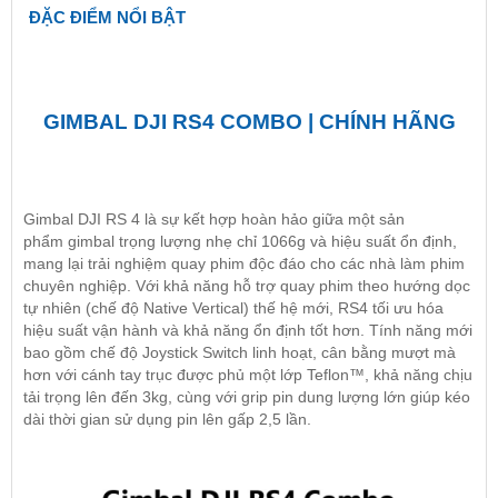
ĐẶC ĐIỂM NỔI BẬT
GIMBAL DJI RS4 COMBO | CHÍNH HÃNG
Gimbal DJI RS 4 là sự kết hợp hoàn hảo giữa một sản
phẩm
gimbal
trọng lượng nhẹ chỉ 1066g và hiệu suất ổn định,
mang lại trải nghiệm quay phim độc đáo cho các nhà làm phim
chuyên nghiệp. Với khả năng hỗ trợ quay phim theo hướng dọc
tự nhiên (chế độ Native Vertical) thế hệ mới, RS4 tối ưu hóa
hiệu suất vận hành và khả năng ổn định tốt hơn. Tính năng mới
bao gồm chế độ Joystick Switch linh hoạt, cân bằng mượt mà
hơn với cánh tay trục được phủ một lớp Teflon™, khả năng chịu
tải trọng lên đến 3kg, cùng với grip pin dung lượng lớn giúp kéo
dài thời gian sử dụng pin lên gấp 2,5 lần.