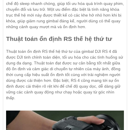
chế độ sleep nhanh chóng, giúp tối ưu hóa quá trình quay phim,
chuyển đổi và lưu trữ. Một ưu điểm đặc biệt là tính năng khóa
trục thế hệ mới này được thiết kế có các khe hở nhỏ hơn khi bị
khóa, giúp giảm rung gimbal đáng kể, người dùng có thể quay
những cảnh quay mượt mà và ổn định hơn.
Thuật toán ổn định RS thế hệ thứ tư
Thuật toán ổn định RS thế hệ thứ tư của gimbal
DJI RS 4
đã
được DJI tinh chỉnh toàn diện, tối ưu hóa cho các tình huống sử
dụng đa dạng. Thuật toán đạt được sự cân bằng tốt nhất giữa
độ ổn định và cảm giác di chuyển tự nhiên của máy ảnh, đồng
thời cung cấp hiệu suất ổn định tốt cùng với trải nghiệm người
dùng được cải thiện hơn. Đặc biệt, RS 4 cũng mang tới sự ổn
định được cải thiện rõ rệt khi để chế độ quay dọc, dễ dàng giữ
vững các cảnh quay động như chạy hoặc quay từ góc nhìn
thấp.