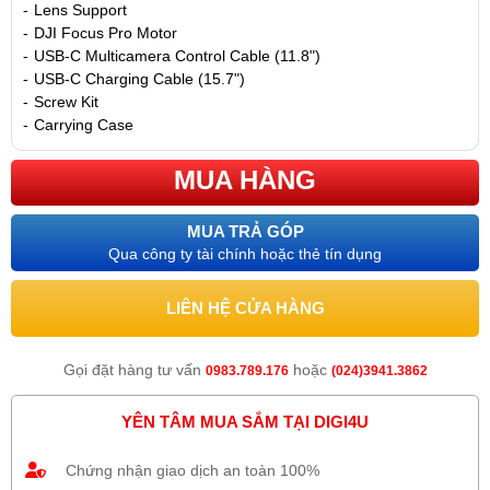
-
Lens Support
-
DJI Focus Pro Motor
-
USB-C Multicamera Control Cable (11.8")
-
USB-C Charging Cable (15.7")
-
Screw Kit
-
Carrying Case
MUA HÀNG
MUA TRẢ GÓP
Qua công ty tài chính hoặc thẻ tín dụng
LIÊN HỆ CỬA HÀNG
Gọi đặt hàng tư vấn
hoặc
0983.789.176
(024)3941.3862
YÊN TÂM MUA SẮM TẠI DIGI4U
Chứng nhận giao dịch an toàn 100%