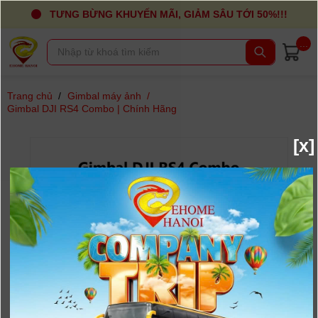
TƯNG BỪNG KHUYẾN MÃI, GIẢM SÂU TỚI 50%!!!
...
Trang chủ
/
Gimbal máy ảnh
/
Gimbal DJI RS4 Combo | Chính Hãng
[x]