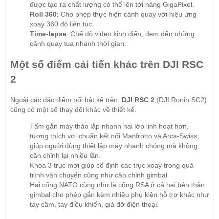
được tạo ra chất lượng có thể lên tới hàng GigaPixel.
Roll 360
: Cho phép thực hiện cảnh quay với hiệu ứng
xoay 360 độ liên tục.
Time-lapse
: Chế độ video kinh điển, đem đến những
cảnh quay tua nhanh thời gian.
Một số điểm cải tiến khác trên DJI RSC
2
Ngoài các đặc điểm nổi bật kể trên,
DJI RSC 2
(DJI Ronin SC2)
cũng có một số thay đổi khác về thiết kế.
Tấm gắn máy tháo lắp nhanh hai lớp linh hoạt hơn,
tương thích với chuẩn kết nối Manfrotto và Arca-Swiss,
giúp người dùng thiết lập máy nhanh chóng mà không
cần chỉnh lại nhiều lần.
Khóa 3 trục mới giúp cố định các trục xoay trong quá
trình vận chuyển cũng như cân chỉnh gimbal
Hai cổng NATO cũng như là cổng RSA ở cả hai bên thân
gimbal cho phép gắn kèm nhiều phụ kiện hỗ trợ khác như
tay cầm, tay điều khiển, giá đỡ điện thoại.