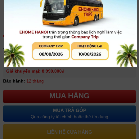
GIMBAL DJI RSC 2 (RONIN-SC 2) PRO COMBO | CHÍNH HÃNG
(
0
người đánh giá)
Tình trạng:
Có hàng
Giá niêm yết:
11.990.000 VNĐ
Giá khuyến mại: 8.990.000đ
Bảo hành:
12 tháng
MUA HÀNG
MUA TRẢ GÓP
Qua công ty tài chính hoặc thẻ tín dụng
LIÊN HỆ CỬA HÀNG