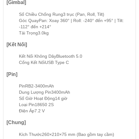
[Gimbal]
Số Chiều Chống Rung
3 trục (Pan, Roll, Tilt)
Góc Quay
Pan: Xoay 360° | Roll: -240° đến +95° | Tilt:
-112° đến +214°
Tải Trọng
3.0kg
[Kết Nối]
Kết Nối Không Dây
Bluetooth 5.0
Cổng Kết Nối
USB Type C
[Pin]
Pin
RB2-3400mAh
Dung Lượng Pin
3400mAh
Số Giờ Hoạt Động
14 giờ
Loại Pin
18650 2S
Điện Áp
7.2 V
[Chung]
Kích Thước
260×210×75 mm (Bao gồm tay cầm)