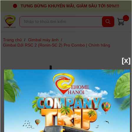
TƯNG BỪNG KHUYẾN MÃI, GIẢM SÂU TỚI 50%!!!
...
Trang chủ
/
Gimbal máy ảnh
/
Gimbal DJI RSC 2 (Ronin-SC 2) Pro Combo | Chính hãng
[x]