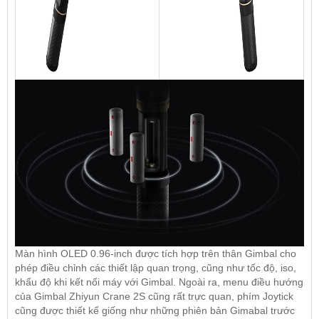
Màn hình OLED 0.96-inch được tích hợp trên thân Gimbal cho
phép điều chỉnh các thiết lập quan trọng, cũng như tốc độ, iso,
khẩu độ khi kết nối máy với Gimbal. Ngoài ra, menu điều hướng
của Gimbal Zhiyun Crane 2S cũng rất trực quan, phím Joytick
cũng được thiết kế giống như những phiên bản Gimabal trước