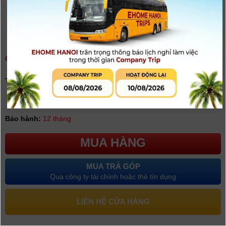
GIMBAL ZHIYUN CRANE 2S | CHÍNH HÃNG
(
0
người đánh giá)
Tình trạng:
Có hàng
Giá khuyến mại: 11.500.000đ
[Giá đã bao gồm VAT]
Bảo hành:
12 tháng
MUA HÀNG
MUA TRẢ GÓP
Qua công ty tài chính hoặc thẻ tín dụng
LIÊN HỆ CỬA HÀNG