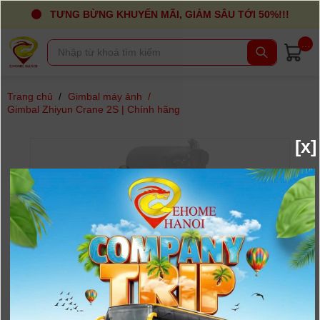
TƯNG BỪNG KHUYẾN MÃI, GIẢM SÂU TỚI 50%!!!
...
Trang chủ
/
Gimbal máy ảnh
/
Gimbal Zhiyun Crane 2S | Chính hãng
[x]